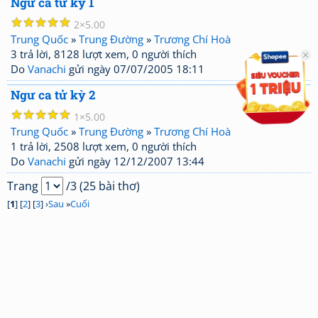
Ngư ca tử kỳ 1
☆
☆
☆
☆
☆
2
5.00
Trung Quốc
»
Trung Đường
»
Trương Chí Hoà
3 trả lời, 8128 lượt xem, 0 người thích
Do
Vanachi
gửi ngày 07/07/2005 18:11
Ngư ca tử kỳ 2
☆
☆
☆
☆
☆
1
5.00
Trung Quốc
»
Trung Đường
»
Trương Chí Hoà
1 trả lời, 2508 lượt xem, 0 người thích
Do
Vanachi
gửi ngày 12/12/2007 13:44
Trang
/3 (25 bài thơ)
[
1
] [
2
] [
3
] ›
Sau
»
Cuối