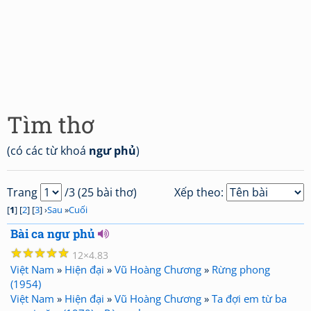
Tìm thơ
(có các từ khoá
ngư phủ
)
Trang
/3 (25 bài thơ)
Xếp theo:
[
1
] [
2
] [
3
] ›
Sau
»
Cuối
Bài ca ngư phủ
☆
☆
☆
☆
☆
12
4.83
Việt Nam
»
Hiện đại
»
Vũ Hoàng Chương
»
Rừng phong
(1954)
Việt Nam
»
Hiện đại
»
Vũ Hoàng Chương
»
Ta đợi em từ ba