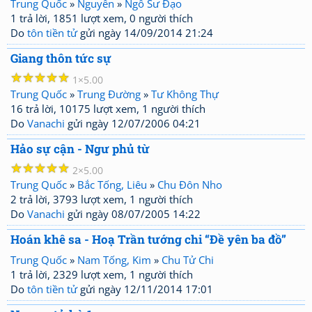
Trung Quốc
»
Nguyên
»
Ngô Sư Đạo
1 trả lời, 1851 lượt xem, 0 người thích
Do
tôn tiền tử
gửi ngày 14/09/2014 21:24
Giang thôn tức sự
☆
☆
☆
☆
☆
1
5.00
Trung Quốc
»
Trung Đường
»
Tư Không Thự
16 trả lời, 10175 lượt xem, 1 người thích
Do
Vanachi
gửi ngày 12/07/2006 04:21
Hảo sự cận - Ngư phủ từ
☆
☆
☆
☆
☆
2
5.00
Trung Quốc
»
Bắc Tống, Liêu
»
Chu Đôn Nho
2 trả lời, 3793 lượt xem, 1 người thích
Do
Vanachi
gửi ngày 08/07/2005 14:22
Hoán khê sa - Hoạ Trần tướng chi “Đề yên ba đồ”
Trung Quốc
»
Nam Tống, Kim
»
Chu Tử Chi
1 trả lời, 2329 lượt xem, 1 người thích
Do
tôn tiền tử
gửi ngày 12/11/2014 17:01