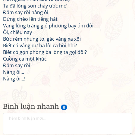
Ta đã lòng son cháy ước mơ
Đắm say rồi nàng ôi
Dừng chèo lên tiếng hát
Vang lừng trăng gió phượng bay tìm đôi.
Ôi, chiều nay
Bức rèm nhung tơ, gác vàng xa xôi
Biết có vẳng dư ba lời ca bồi hồi?
Biết có gợn phong ba lòng ta gọi đôi?
Cuồng ca một khúc
Đắm say rồi
Nàng ôi...
Nàng ôi...!
Bình luận nhanh
0