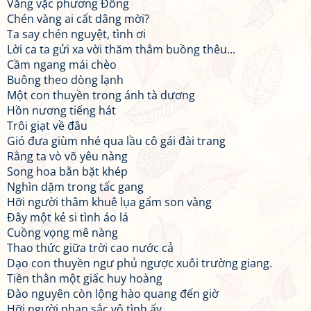
Vằng vặc phương Đông
Chén vàng ai cất dâng mời?
Ta say chén nguyệt, tình ơi
Lời ca ta gửi xa vời thăm thẳm buồng thêu...
Cầm ngang mái chèo
Buông theo dòng lạnh
Một con thuyền trong ánh tà dương
Hồn nương tiếng hát
Trôi giạt về đâu
Gió đưa giùm nhé qua lầu cô gái đài trang
Rằng ta vò võ yêu nàng
Song hoa bằn bặt khép
Nghìn dặm trong tấc gang
Hỡi người thâm khuê lụa gấm son vàng
Đây một kẻ si tình áo lá
Cuồng vọng mê nàng
Thao thức giữa trời cao nước cả
Dạo con thuyền ngư phủ ngược xuôi trường giang.
Tiền thân một giấc huy hoàng
Đào nguyên còn lộng hào quang đến giờ
Hỡi người nhan sắc vô tình ấy