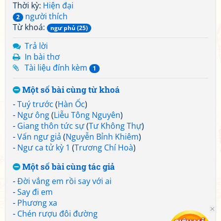
Thời kỳ:
Hiện đại
người thích
2
Từ khoá:
ngư phủ (25)
Trả lời
In bài thơ
Tài liệu đính kèm
1
Một số bài cùng từ khoá
-
Tuý trước
(
Hàn Ốc
)
-
Ngư ông
(
Liễu Tông Nguyên
)
-
Giang thôn tức sự
(
Tư Không Thự
)
-
Vấn ngư giả
(
Nguyễn Bỉnh Khiêm
)
-
Ngư ca tử kỳ 1
(
Trương Chí Hoà
)
Một số bài cùng tác giả
-
Đời vắng em rồi say với ai
-
Say đi em
-
Phương xa
-
Chén rượu đôi đường