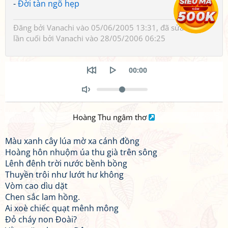
-
Đời tàn ngõ hẹp
Đăng bởi
Vanachi
vào 05/06/2005 13:31, đã sửa 1 lần,
lần cuối bởi
Vanachi
vào 28/05/2006 06:25
Seek
Current
00:00
time
Restart
Play
Volume
Toggle
Mute
Hoàng Thu ngâm thơ
Màu xanh cây lúa mờ xa cánh đồng
Hoàng hôn nhuộm úa thu già trên sông
Lênh đênh trời nước bềnh bồng
Thuyền trôi như lướt hư không
Vòm cao dìu dặt
Chen sắc lam hồng.
Ai xoè chiếc quạt mênh mông
Đỏ cháy non Đoài?