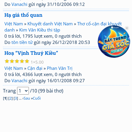
Do
Vanachi
gửi ngày 31/10/2006 09:12
Hạ giá thổ quan
Việt Nam
»
Khuyết danh Việt Nam
»
Thơ cổ-cận đại khuyết
danh
»
Kim Vân Kiều thi tập
0 trả lời, 1795 lượt xem, 0 người thích
Do
tôn tiền tử
gửi ngày 26/12/2018 20:53
Hoạ “Vịnh Thuý Kiều”
☆
☆
☆
☆
☆
1
5.00
Việt Nam
»
Cận đại
»
Phan Văn Trị
0 trả lời, 4366 lượt xem, 0 người thích
Do
Vanachi
gửi ngày 16/01/2008 09:27
Trang
/10 (99 bài thơ)
[
1
] [
2
] [
3
] ... ›
Sau
»
Cuối