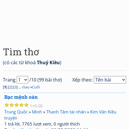
Tìm thơ
(có các từ khoá
Thuý Kiều
)
Trang
/10 (99 bài thơ)
Xếp theo:
[
1
] [
2
] [
3
] ... ›
Sau
»
Cuối
Bạc mệnh oán
☆
☆
☆
☆
☆
1
5.00
Trung Quốc
»
Minh
»
Thanh Tâm tài nhân
»
Kim Vân Kiều
truyện
1 trả lời, 7765 lượt xem, 0 người thích