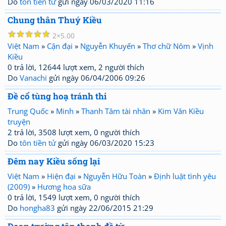
Do
tôn tiền tử
gửi ngày 06/03/2020 11:16
Chung thân Thuý Kiều
☆
☆
☆
☆
☆
2
5.00
Việt Nam
»
Cận đại
»
Nguyễn Khuyến
»
Thơ chữ Nôm
»
Vịnh
Kiều
0 trả lời, 12644 lượt xem, 2 người thích
Do
Vanachi
gửi ngày 06/04/2006 09:26
Đề cổ tùng hoạ tránh thi
Trung Quốc
»
Minh
»
Thanh Tâm tài nhân
»
Kim Vân Kiều
truyện
2 trả lời, 3508 lượt xem, 0 người thích
Do
tôn tiền tử
gửi ngày 06/03/2020 15:23
Đêm nay Kiều sống lại
Việt Nam
»
Hiện đại
»
Nguyễn Hữu Toàn
»
Định luật tình yêu
(2009)
»
Hương hoa sữa
0 trả lời, 1549 lượt xem, 0 người thích
Do
hongha83
gửi ngày 22/06/2015 21:29