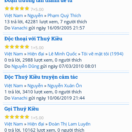
Đoạn trường tân thanh đề từ
☆
☆
☆
☆
☆
7
5.00
Việt Nam
»
Nguyễn
»
Phạm Quý Thích
13 trả lời, 42281 lượt xem, 7 người thích
Do
Vanachi
gửi ngày 16/09/2005 21:57
Độc thoại với Thuý Kiều
☆
☆
☆
☆
☆
1
5.00
Việt Nam
»
Hiện đại
»
Lê Minh Quốc
»
Tôi vẽ mặt tôi (1994)
0 trả lời, 2988 lượt xem, 0 người thích
Do
Nguyễn Dũng
gửi ngày 07/03/2010 08:01
Độc Thuý Kiều truyện cảm tác
Việt Nam
»
Nguyễn
»
Nguyễn Xuân Ôn
1 trả lời, 3410 lượt xem, 0 người thích
Do
Vanachi
gửi ngày 10/06/2019 21:44
Gọi Thuý Kiều
☆
☆
☆
☆
☆
1
5.00
Việt Nam
»
Hiện đại
»
Đoàn Thị Lam Luyến
0 trả lời, 10162 lượt xem, 0 người thích