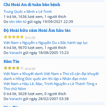
Chí Hoài An di tuần bão bệnh
Trung Quốc
»
Minh
»
Lê Trinh
1 trả lời, 1636 lượt xem, 1 người thích
Do
tôn tiền tử
gửi ngày 19/09/2021 22:39
Độ Hoài hữu cảm Hoài Âm hầu tác
☆
☆
☆
☆
☆
3
5.00
Việt Nam
»
Nguyễn
»
Nguyễn Du
»
Bắc hành tạp lục
4 trả lời, 9670 lượt xem, 1 người thích
Do
Vanachi
gửi ngày 18/08/2005 15:23
Hàn Tín
☆
☆
☆
☆
☆
4
4.00
Việt Nam
»
Khuyết danh Việt Nam
»
Thơ cổ-cận đại khuyết
danh
»
Hồng Đức quốc âm thi tập
»
Nhân đạo môn
Việt Nam
»
Hậu Lê, Mạc, Trịnh-Nguyễn
»
Lê Thánh Tông
»
Thơ chữ Nôm
0 trả lời, 3628 lượt xem, 0 người thích
Do
Vanachi
gửi ngày 28/02/2007 03:38