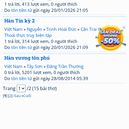
1 trả lời, 413 lượt xem, 0 người thích
Do
tôn tiền tử
gửi ngày 20/01/2026 21:05
Hàn Tín kỳ 2
Việt Nam
»
Nguyễn
»
Trịnh Hoài Đức
»
Cấn Trai thi tập
»
Thoái thực truy biên tập
1 trả lời, 314 lượt xem, 0 người thích
Do
tôn tiền tử
gửi ngày 20/01/2026 21:09
Hàn vương tôn phú
Việt Nam
»
Tây Sơn
»
Đặng Trần Thường
0 trả lời, 5201 lượt xem, 0 người thích
Do
tôn tiền tử
gửi ngày 28/08/2014 05:39
Trang
/2 (15 bài thơ)
[
1
] [
2
] ›
Sau
»
Cuối