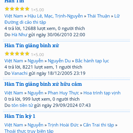
Hàn Tín
☆
☆
☆
☆
☆
1
5.00
Việt Nam
»
Hậu Lê, Mạc, Trịnh-Nguyễn
»
Thái Thuận
»
Lữ
Đường di cảo thi tập
4 trả lời, 12688 lượt xem, 0 người thích
Do
Hà Như
gửi ngày 30/06/2010 22:00
Hàn Tín giảng binh xứ
☆
☆
☆
☆
☆
1
5.00
Việt Nam
»
Nguyễn
»
Nguyễn Du
»
Bắc hành tạp lục
4 trả lời, 8221 lượt xem, 1 người thích
Do
Vanachi
gửi ngày 18/12/2005 23:19
Hàn Tín giảng binh xứ hữu cảm
Việt Nam
»
Nguyễn
»
Phan Huy Thực
»
Hoa trình tạp vịnh
0 trả lời, 999 lượt xem, 0 người thích
Do
tôn tiền tử
gửi ngày 29/09/2024 07:43
Hàn Tín kỳ 1
Việt Nam
»
Nguyễn
»
Trịnh Hoài Đức
»
Cấn Trai thi tập
»
Thoái thực truy biên tập