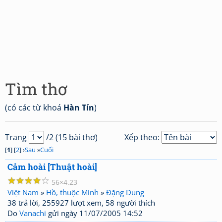
Tìm thơ
(có các từ khoá
Hàn Tín
)
Trang
/2 (15 bài thơ)
Xếp theo:
[
1
] [
2
] ›
Sau
»
Cuối
Cảm hoài [Thuật hoài]
☆
☆
☆
☆
☆
56
4.23
Việt Nam
»
Hồ, thuộc Minh
»
Đặng Dung
38 trả lời, 255927 lượt xem, 58 người thích
Do
Vanachi
gửi ngày 11/07/2005 14:52