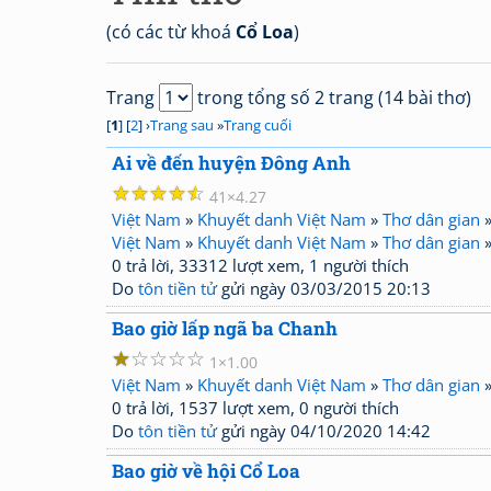
(có các từ khoá
Cổ Loa
)
Trang
trong tổng số 2 trang (14 bài thơ)
[
1
] [
2
] ›
Trang sau
»
Trang cuối
Ai về đến huyện Đông Anh
☆
☆
☆
☆
☆
41
4.27
Việt Nam
»
Khuyết danh Việt Nam
»
Thơ dân gian
Việt Nam
»
Khuyết danh Việt Nam
»
Thơ dân gian
0 trả lời, 33312 lượt xem, 1 người thích
Do
tôn tiền tử
gửi ngày 03/03/2015 20:13
Bao giờ lấp ngã ba Chanh
☆
☆
☆
☆
☆
1
1.00
Việt Nam
»
Khuyết danh Việt Nam
»
Thơ dân gian
0 trả lời, 1537 lượt xem, 0 người thích
Do
tôn tiền tử
gửi ngày 04/10/2020 14:42
Bao giờ về hội Cổ Loa