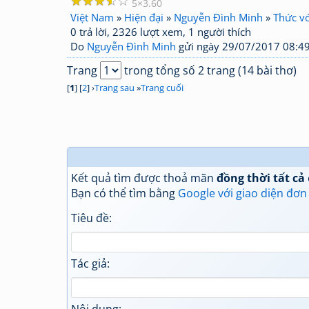
☆
☆
☆
☆
☆
5
3.60
Việt Nam
»
Hiện đại
»
Nguyễn Đình Minh
»
Thức v
0 trả lời, 2326 lượt xem, 1 người thích
Do
Nguyễn Đình Minh
gửi ngày 29/07/2017 08:4
Trang
trong tổng số 2 trang (14 bài thơ)
[
1
] [
2
] ›
Trang sau
»
Trang cuối
Kết quả tìm được thoả mãn
đồng thời tất cả
Bạn có thể tìm bằng
Google với giao diện đơn
Tiêu đề:
Tác giả: