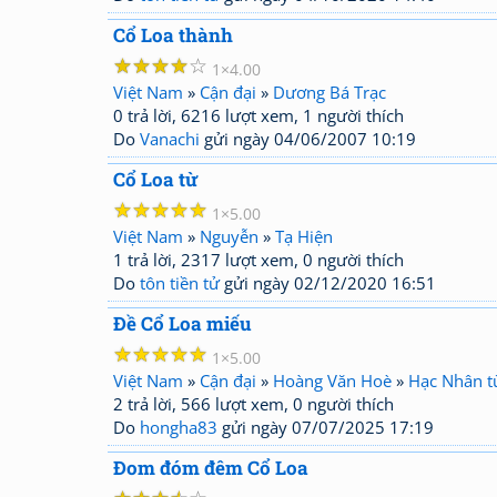
Cổ Loa thành
☆
☆
☆
☆
☆
1
4.00
Việt Nam
»
Cận đại
»
Dương Bá Trạc
0 trả lời, 6216 lượt xem, 1 người thích
Do
Vanachi
gửi ngày 04/06/2007 10:19
Cổ Loa từ
☆
☆
☆
☆
☆
1
5.00
Việt Nam
»
Nguyễn
»
Tạ Hiện
1 trả lời, 2317 lượt xem, 0 người thích
Do
tôn tiền tử
gửi ngày 02/12/2020 16:51
Đề Cổ Loa miếu
☆
☆
☆
☆
☆
1
5.00
Việt Nam
»
Cận đại
»
Hoàng Văn Hoè
»
Hạc Nhân t
2 trả lời, 566 lượt xem, 0 người thích
Do
hongha83
gửi ngày 07/07/2025 17:19
Đom đóm đêm Cổ Loa