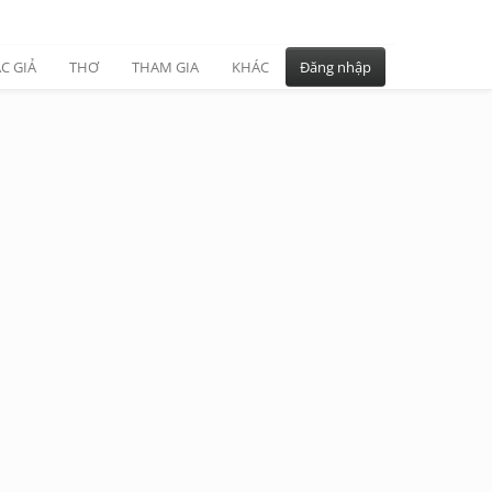
C GIẢ
THƠ
THAM GIA
KHÁC
Đăng nhập