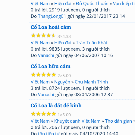
Việt Nam
»
Hiện đại
»
Đỗ Quốc Thuấn
»
Vạn kiếp t
0 trả lời, 2919 lượt xem, 0 người thích
Do
ThangLong01
gửi ngày 22/01/2017 23:14
Cổ Loa hoài cảm
☆
☆
☆
☆
☆
3
4.33
Việt Nam
»
Hiện đại
»
Trần Tuấn Khải
0 trả lời, 9835 lượt xem, 3 người thích
Do
Vanachi
gửi ngày 04/06/2007 10:16
Cổ Loa hữu cảm
☆
☆
☆
☆
☆
2
5.00
Việt Nam
»
Nguyễn
»
Chu Mạnh Trinh
3 trả lời, 8724 lượt xem, 1 người thích
Do
Vanachi
gửi ngày 08/04/2006 12:37
Cổ Loa là đất đế kinh
☆
☆
☆
☆
☆
1
5.00
Việt Nam
»
Khuyết danh Việt Nam
»
Thơ dân gian
0 trả lời, 2067 lượt xem, 0 người thích
Do
tôn tiền tử
gửi ngày 04/10/2020 14:40