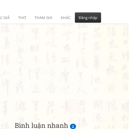
C GIẢ
THƠ
THAM GIA
KHÁC
Đăng nhập
Bình luận nhanh
2