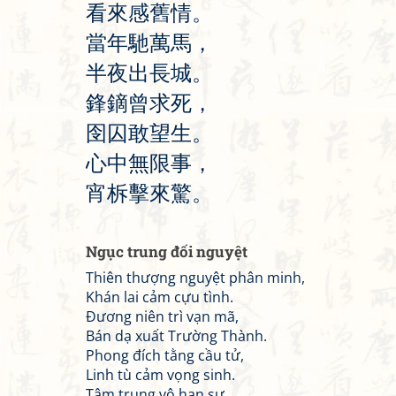
看
來
感
舊
情
。
當
年
馳
萬
馬
，
半
夜
出
長
城
。
鋒
鏑
曾
求
死
，
囹
囚
敢
望
生
。
心
中
無
限
事
，
宵
柝
擊
來
驚
。
Ngục trung đối nguyệt
Thiên thượng nguyệt phân minh,
Khán lai cảm cựu tình.
Đương niên trì vạn mã,
Bán dạ xuất Trường Thành.
Phong đích tằng cầu tử,
Linh tù cảm vọng sinh.
Tâm trung vô hạn sự,