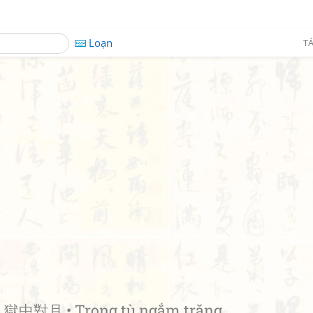
Loạn
TÁ
t
獄中對月 • Trong tù ngắm trăng