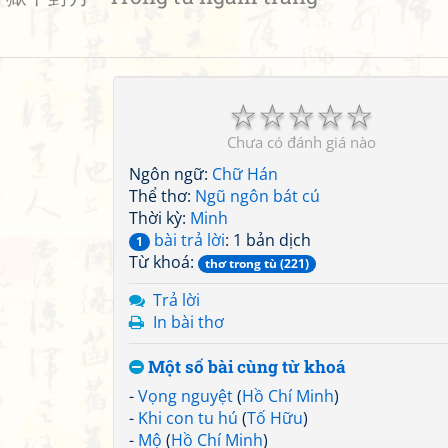
☆
☆
☆
☆
☆
Chưa có đánh giá nào
Ngôn ngữ:
Chữ Hán
Thể thơ:
Ngũ ngôn bát cú
Thời kỳ:
Minh
bài trả lời
: 1 bản dịch
1
Từ khoá:
thơ trong tù (221)
Trả lời
In bài thơ
Một số bài cùng từ khoá
-
Vọng nguyệt
(
Hồ Chí Minh
)
-
Khi con tu hú
(
Tố Hữu
)
-
Mộ
(
Hồ Chí Minh
)