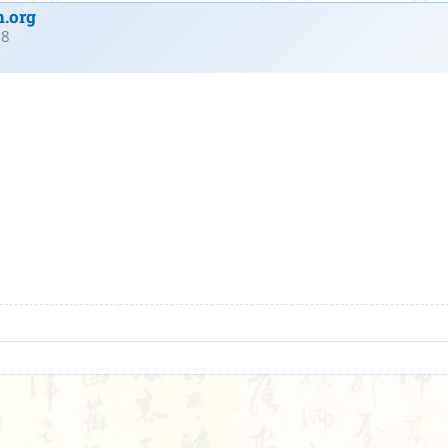
.org
18