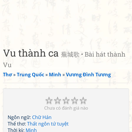
Vu thành ca
蕪城歌 • Bài hát thành
Vu
Thơ
»
Trung Quốc
»
Minh
»
Vương Đình Tương
☆
☆
☆
☆
☆
Chưa có đánh giá nào
Ngôn ngữ:
Chữ Hán
Thể thơ:
Thất ngôn tứ tuyệt
Thời kỳ:
Minh