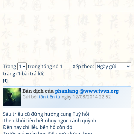
Trang
trong tổng số 1
Xếp theo:
trang (1 bài trả lời)
[
1
]
Bản dịch của
phanlang @www.tvvn.org
Gửi bởi
tôn tiền tử
ngày 12/08/2014 22:52
Sáu triều cũ đừng hướng cung Tuỳ hỏi
Theo khói tiêu hết nhuỵ ngọc cành quỳnh
Đến nay chỉ liễu bên hồ còn đó
Trước gió xuân học điệu múa lưng thon