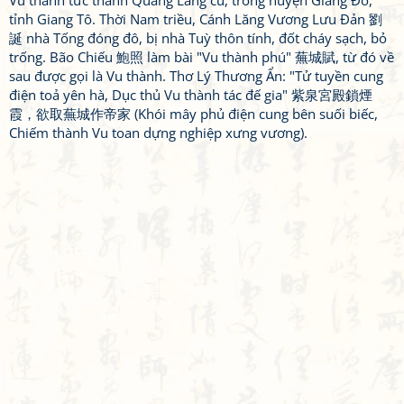
Vu thành tức thành Quảng Lăng cũ, trong huyện Giang Đô,
tỉnh Giang Tô. Thời Nam triều, Cánh Lăng Vương Lưu Đản 劉
誕 nhà Tống đóng đô, bị nhà Tuỳ thôn tính, đốt cháy sạch, bỏ
trống. Bão Chiếu 鮑照 làm bài "Vu thành phú" 蕪城賦, từ đó về
sau được gọi là Vu thành. Thơ Lý Thương Ẩn: "Tử tuyền cung
điện toả yên hà, Dục thủ Vu thành tác đế gia" 紫泉宮殿鎖煙
霞，欲取蕪城作帝家 (Khói mây phủ điện cung bên suối biếc,
Chiếm thành Vu toan dựng nghiệp xưng vương).