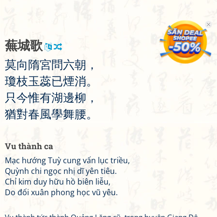
蕪
城
歌
莫
向
隋
宮
問
六
朝
，
瓊
枝
玉
蕊
已
煙
消
。
只
今
惟
有
湖
邊
柳
，
猶
對
春
風
學
舞
腰
。
Vu thành ca
Mạc hướng Tuỳ cung vấn lục triều,
Quỳnh chi ngọc nhị dĩ yên tiêu.
Chỉ kim duy hữu hồ biên liễu,
Do đối xuân phong học vũ yêu.