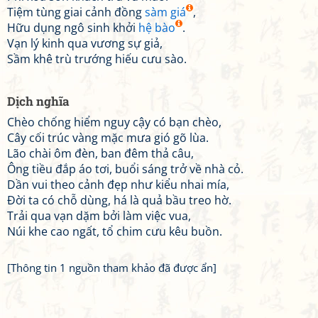
Tiệm tùng giai cảnh đồng
sàm giá
,
Hữu dụng ngô sinh khởi
hệ bào
.
Vạn lý kinh qua vương sự giả,
Sầm khê trù trướng hiếu cưu sào.
Dịch nghĩa
Chèo chống hiểm nguy cậy có bạn chèo,
Cây cối trúc vàng mặc mưa gió gõ lùa.
Lão chài ôm đèn, ban đêm thả câu,
Ông tiều đắp áo tơi, buổi sáng trở về nhà cỏ.
Dần vui theo cảnh đẹp như kiểu nhai mía,
Đời ta có chỗ dùng, há là quả bầu treo hờ.
Trải qua vạn dặm bởi làm việc vua,
Núi khe cao ngất, tổ chim cưu kêu buồn.
[Thông tin 1 nguồn tham khảo đã được ẩn]