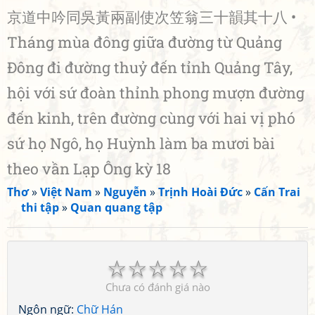
京道中吟同吳黃兩副使次笠翁三十韻其十八 •
Tháng mùa đông giữa đường từ Quảng
Đông đi đường thuỷ đến tỉnh Quảng Tây,
hội với sứ đoàn thỉnh phong mượn đường
đến kinh, trên đường cùng với hai vị phó
sứ họ Ngô, họ Huỳnh làm ba mươi bài
theo vần Lạp Ông kỳ 18
Thơ
»
Việt Nam
»
Nguyễn
»
Trịnh Hoài Đức
»
Cấn Trai
thi tập
»
Quan quang tập
☆
☆
☆
☆
☆
Chưa có đánh giá nào
Ngôn ngữ:
Chữ Hán