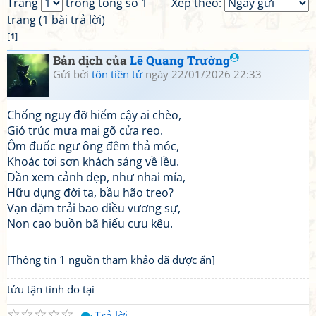
Trang
trong tổng số 1
Xếp theo:
trang (1 bài trả lời)
[
1
]
Bản dịch của
Lê Quang Trường
Gửi bởi
tôn tiền tử
ngày 22/01/2026 22:33
Chống nguy đỡ hiểm cậy ai chèo,
Gió trúc mưa mai gõ cửa reo.
Ôm đuốc ngư ông đêm thả móc,
Khoác tơi sơn khách sáng về lều.
Dần xem cảnh đẹp, như nhai mía,
Hữu dụng đời ta, bầu hão treo?
Vạn dặm trải bao điều vương sự,
Non cao buồn bã hiếu cưu kêu.
[Thông tin 1 nguồn tham khảo đã được ẩn]
tửu tận tình do tại
☆
☆
☆
☆
☆