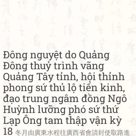
Đông nguyệt do Quảng
Đông thuỷ trình vãng
Quảng Tây tỉnh, hội thỉnh
phong sứ thủ lộ tiến kinh,
đạo trung ngâm đồng Ngô
Huỳnh lưỡng phó sứ thứ
Lạp Ông tam thập vận kỳ
18
冬月由廣東水程往廣西省會請封使取路進