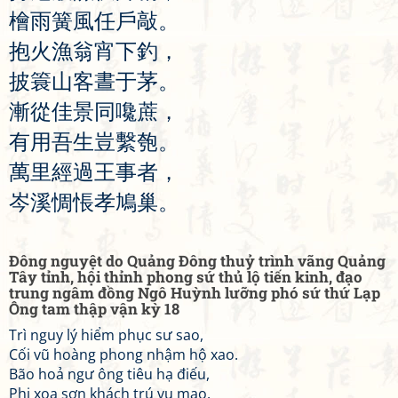
檜
雨
簧
風
任
戶
敲
。
抱
火
漁
翁
宵
下
釣
，
披
簑
山
客
晝
于
茅
。
漸
從
佳
景
同
嚵
蔗
，
有
用
吾
生
豈
繫
匏
。
萬
里
經
過
王
事
者
，
岑
溪
惆
悵
孝
鳩
巢
。
Đông nguyệt do Quảng Đông thuỷ trình vãng Quảng
Tây tỉnh, hội thỉnh phong sứ thủ lộ tiến kinh, đạo
trung ngâm đồng Ngô Huỳnh lưỡng phó sứ thứ Lạp
Ông tam thập vận kỳ 18
Trì nguy lý hiểm phục sư sao,
Cối vũ hoàng phong nhậm hộ xao.
Bão hoả ngư ông tiêu hạ điếu,
Phi xoa sơn khách trú vu mao.