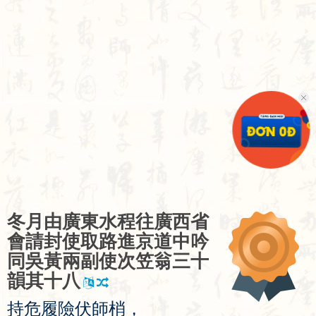
冬
月
由
廣
東
水
程
往
廣
西
省
會
請
封
使
取
路
進
京
道
中
吟
同
吳
黃
兩
副
使
次
笠
翁
三
十
韻
其
十
八
持
危
履
險
伏
師
梢
，