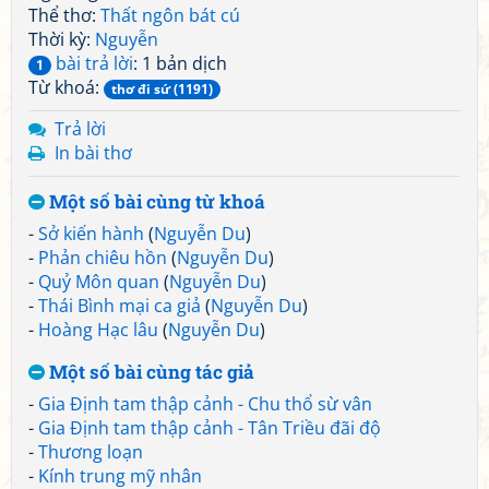
Thể thơ:
Thất ngôn bát cú
Thời kỳ:
Nguyễn
bài trả lời
: 1 bản dịch
1
Từ khoá:
thơ đi sứ (1191)
Trả lời
In bài thơ
Một số bài cùng từ khoá
-
Sở kiến hành
(
Nguyễn Du
)
-
Phản chiêu hồn
(
Nguyễn Du
)
-
Quỷ Môn quan
(
Nguyễn Du
)
-
Thái Bình mại ca giả
(
Nguyễn Du
)
-
Hoàng Hạc lâu
(
Nguyễn Du
)
Một số bài cùng tác giả
-
Gia Định tam thập cảnh - Chu thổ sừ vân
-
Gia Định tam thập cảnh - Tân Triều đãi độ
-
Thương loạn
-
Kính trung mỹ nhân