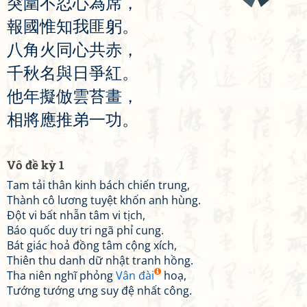
突
圍
不
忍
心
為
席
，
報
國
惟
知
我
匪
躬
。
八
角
火
同
心
共
赤
，
千
秋
名
與
日
爭
紅
。
他
年
擬
倣
雲
苔
畫
，
相
將
應
推
弟
一
功
。
Vô đề kỳ 1
Tam tải thân kinh bách chiến trung,
Thành cô lương tuyệt khốn anh hùng.
Đột vi bất nhẫn tâm vi tịch,
Báo quốc duy tri ngã phỉ cung.
Bát giác hoả đồng tâm cộng xích,
Thiên thu danh dữ nhật tranh hồng.
Tha niên nghĩ phỏng
Vân đài
hoạ,
Tướng tướng ưng suy đệ nhất công.