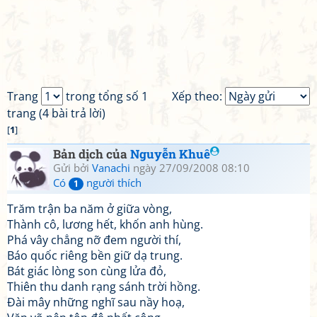
Trang
trong tổng số 1
Xếp theo:
trang (4 bài trả lời)
[
1
]
Bản dịch của
Nguyễn Khuê
Gửi bởi
Vanachi
ngày 27/09/2008 08:10
Có
người thích
1
Trăm trận ba năm ở giữa vòng,
Thành cô, lương hết, khốn anh hùng.
Phá vây chẳng nỡ đem người thí,
Báo quốc riêng bền giữ dạ trung.
Bát giác lòng son cùng lửa đỏ,
Thiên thu danh rạng sánh trời hồng.
Đài mây những nghĩ sau nầy hoạ,