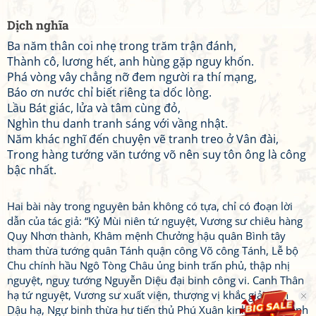
Dịch nghĩa
Ba năm thân coi nhẹ trong trăm trận đánh,
Thành cô, lương hết, anh hùng gặp nguy khốn.
Phá vòng vây chẳng nỡ đem người ra thí mạng,
Báo ơn nước chỉ biết riêng ta dốc lòng.
Lầu Bát giác, lửa và tâm cùng đỏ,
Nghìn thu danh tranh sáng với vầng nhật.
Năm khác nghĩ đến chuyện vẽ tranh treo ở Vân đài,
Trong hàng tướng văn tướng võ nên suy tôn ông là công
bậc nhất.
Hai bài này trong nguyên bản không có tựa, chỉ có đoạn lời
dẫn của tác giả: “Kỷ Mùi niên tứ nguyệt, Vương sư chiêu hàng
Quy Nhơn thành, Khâm mệnh Chưởng hậu quân Bình tây
tham thừa tướng quân Tánh quận công Võ công Tánh, Lễ bộ
Chu chính hầu Ngô Tòng Châu ủng binh trấn phủ, thập nhị
nguyệt, nguỵ tướng Nguyễn Diệu đại binh công vi. Canh Thân
hạ tứ nguyệt, Vương sư xuất viện, thượng vị khắc giải. Tân
Dậu hạ, Ngự binh thừa hư tiến thủ Phú Xuân kinh, phục mệnh