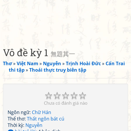
Vô đề kỳ 1
無題其一
Thơ
»
Việt Nam
»
Nguyễn
»
Trịnh Hoài Đức
»
Cấn Trai
thi tập
»
Thoái thực truy biên tập
☆
☆
☆
☆
☆
Chưa có đánh giá nào
Ngôn ngữ:
Chữ Hán
Thể thơ:
Thất ngôn bát cú
Thời kỳ:
Nguyễn