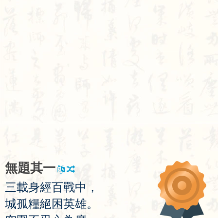
無
題
其
一
三
載
身
經
百
戰
中
，
城
孤
糧
絕
困
英
雄
。