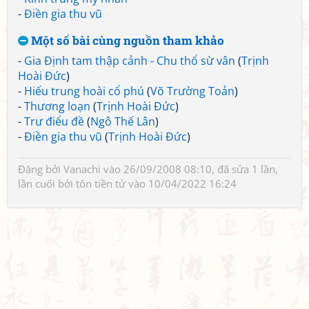
-
Điền gia thu vũ
Một số bài cùng nguồn tham khảo
-
Gia Định tam thập cảnh - Chu thổ sừ vân
(
Trịnh
Hoài Đức
)
-
Hiếu trung hoài cổ phú
(
Võ Trường Toản
)
-
Thương loạn
(
Trịnh Hoài Đức
)
-
Trư điểu đề
(
Ngô Thế Lân
)
-
Điền gia thu vũ
(
Trịnh Hoài Đức
)
Đăng bởi
Vanachi
vào 26/09/2008 08:10, đã sửa 1 lần,
lần cuối bởi
tôn tiền tử
vào 10/04/2022 16:24