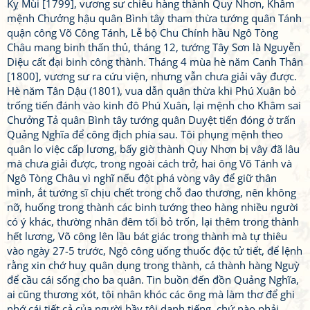
Kỵ Mùi [1799], vương sư chiêu hàng thành Quy Nhơn, Khâm
mệnh Chưởng hậu quân Bình tây tham thừa tướng quân Tánh
quận công Võ Công Tánh, Lễ bộ Chu Chính hầu Ngô Tòng
Châu mang binh thấn thủ, tháng 12, tướng Tây Sơn là Nguyễn
Diệu cất đại binh công thành. Tháng 4 mùa hè năm Canh Thân
[1800], vương sư ra cứu viện, nhưng vẫn chưa giải vây được.
Hè năm Tân Dậu (1801), vua dẫn quân thừa khi Phú Xuân bỏ
trống tiến đánh vào kinh đô Phú Xuân, lại mệnh cho Khâm sai
Chưởng Tả quân Bình tây tướng quân Duyệt tiến đóng ở trấn
Quảng Nghĩa để công địch phía sau. Tôi phụng mệnh theo
quân lo việc cấp lương, bấy giờ thành Quy Nhơn bị vây đã lâu
mà chưa giải được, trong ngoài cách trở, hai ông Võ Tánh và
Ngô Tòng Châu vì nghĩ nếu đột phá vòng vây để giữ thân
mình, ắt tướng sĩ chịu chết trong chỗ đao thương, nên không
nỡ, huống trong thành các binh tướng theo hàng nhiều người
có ý khác, thường nhân đêm tối bỏ trốn, lại thêm trong thành
hết lương, Võ công lên lầu bát giác trong thành mà tự thiêu
vào ngày 27-5 trước, Ngô công uống thuốc độc tử tiết, để lệnh
rằng xin chớ huỵ quân dụng trong thành, cả thành hàng Nguỳ
để cầu cái sống cho ba quân. Tin buồn đến đồn Quảng Nghĩa,
ai cũng thương xót, tôi nhân khóc các ông mà làm thơ để ghi
nhớ cái tiết cả của người bầy tôi danh tiếng, chứ nào phải