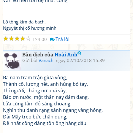
Văn võ nên tôn đệ nhất công.
Lộ tòng kim dạ bạch,
Nguyệt thị cố hương minh.
☆
☆
☆
☆
☆
Trả lời
1
4.00
Bản dịch của
Hoài Anh
Gửi bởi
Vanachi
ngày 02/10/2018 15:39
Ba năm trăm trận giữa vòng,
Thành cô, lương hết, anh hùng bó tay.
Thí người, chẳng nỡ phá vây,
Báo ơn nước, một thân này đảm đang.
Lửa cùng tâm đỏ sáng choang,
Nghìn thu danh rạng sánh ngang vầng hồng.
Đài Mây treo bức chân dung,
Đệ nhất công đáng tôn ông hàng đầu.