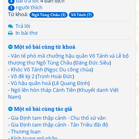
bài trả lời
: 4 bản dịch
4
người thích
1
Từ khoá:
Ngô Tùng Châu (3)
Võ Tánh (7)
Trả lời
In bài thơ
Một số bài cùng từ khoá
-
Văn tế phò mã chưởng hậu quân Võ Tánh và Lễ bộ
thượng thư Ngô Tùng Châu
(
Đặng Đức Siêu
)
-
Khóc Võ Tánh
(
Ngọc Du công chúa
)
-
Vô đề kỳ 2
(
Trịnh Hoài Đức
)
-
Vũ hậu quân hoả
(
Lê Quang Định
)
-
Ngó lên hòn tháp Cánh Tiên
(
Khuyết danh Việt
Nam
)
Một số bài cùng tác giả
-
Gia Định tam thập cảnh - Chu thổ sừ vân
-
Gia Định tam thập cảnh - Tân Triều đãi độ
-
Thương loạn
-
Kính trung mỹ nhân