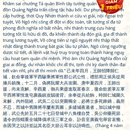
Khâm sai chưởng Tả quân Bình tây tướng quân Duyệt tiến
đồn Quảng Nghĩa trấn công tặc hậu bối. Dư phụng tòng binh
cấp hướng, thời Quy Nhơn thành vi cửu vị giải, nội ngoại trở
tuyệt, Võ Ngô nhị công dĩ đột vi độc toàn, tất tướng sĩ đa tử
phong đích nghĩa sở bất nhẫn, nhi thành trung cựu hàng
tướng tốt lũ hữu dị đồ, đa khiển thành dạ độn giả, gia dĩ thành
trung lương tuyệt, Võ công tiên ư ngũ nguyệt nhị thập thất
nhật đăng thành trung bát giác lâu tự phần, Ngô công ngưỡng
dược tử tiết, di lệnh vật huỷ truy trọng toàn thành hàng nguỵ
cầu hoạt tam quân chi mệnh. Phó âm chí Quảng Nghĩa đồn cử
giai ai đỗng, dư nhân khốc chi dĩ thi, tịnh chí kỳ danh thần đại
tiết vân nhĩ, phi dĩ thi minh dã.” 己未年四月，王師招降歸仁
城，欽命掌後軍平西驂乘將軍性郡公武公性，禮部周正侯吳從周
擁兵鎮撫，十二月，偽將阮耀大兵攻圍。庚申夏四月，王師出
援，尚未克解。辛酉夏，御兵乘虛進取富春京，復命欽差掌左軍
平西將軍悅進屯廣義鎮攻賊後背。余奉從兵給餉，時歸仁城圍久
未解，內外阻絕，武吳二公以突圍獨全，必將士多死鋒鏑，義所
不忍，而城中舊降將卒屢有異圖，多繾城夜遁者，加以城中糧
絕，武公先於五月二十七日登城中八角樓自焚，吳公仰藥死節，
遺令勿毁輜重全城降僞求活三軍之命。訃音至廣義屯舉皆哀慟，
余因哭之以詩並誌其名臣大節云耳非以詩鳴也。 (Tháng 4 năm