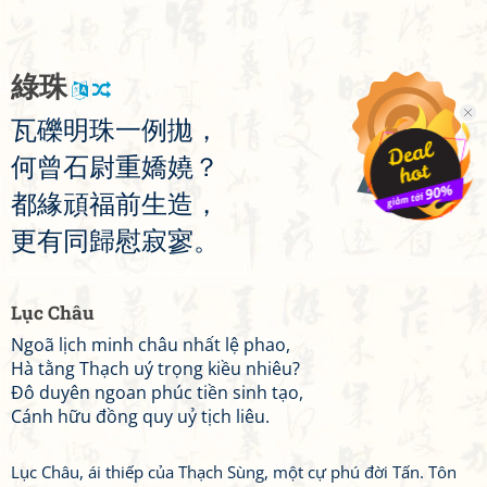
綠
珠
瓦
礫
明
珠
一
例
拋
，
何
曾
石
尉
重
嬌
嬈
？
都
緣
頑
福
前
生
造
，
更
有
同
歸
慰
寂
寥
。
Lục Châu
Ngoã lịch minh châu nhất lệ phao,
Hà tằng Thạch uý trọng kiều nhiêu?
Đô duyên ngoan phúc tiền sinh tạo,
Cánh hữu đồng quy uỷ tịch liêu.
Lục Châu, ái thiếp của Thạch Sùng, một cự phú đời Tấn. Tôn