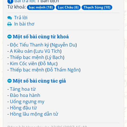
bài trả lời
: 1 bản dịch
1
Từ khoá:
bạc mệnh (18)
Lục Châu (6)
Thạch Sùng (10)
Trả lời
In bài thơ
Một số bài cùng từ khoá
-
Độc Tiểu Thanh ký
(
Nguyễn Du
)
-
A Kiều oán
(
Lưu Vũ Tích
)
-
Thiếp bạc mệnh
(
Lý Bạch
)
-
Kim Cốc viên
(
Đỗ Mục
)
-
Thiếp bạc mệnh
(
Đỗ Thẩm Ngôn
)
Một số bài cùng tác giả
-
Táng hoa từ
-
Đào hoa hành
-
Uổng ngưng my
-
Hồng đậu từ
-
Hồng lâu mộng dẫn tử