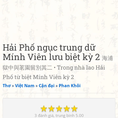
Hải Phố ngục trung dữ
Mính Viên lưu biệt kỳ 2
海浦
獄中與茗園留別其二 • Trong nhà lao Hải
Phố từ biệt Mính Viên kỳ 2
Thơ
»
Việt Nam
»
Cận đại
»
Phan Khôi
☆
☆
☆
☆
☆
3
5.00