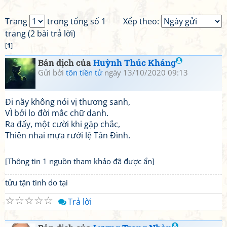
Trang
trong tổng số 1
Xếp theo:
trang (2 bài trả lời)
[
1
]
Bản dịch của
Huỳnh Thúc Kháng
Gửi bởi
tôn tiền tử
ngày 13/10/2020 09:13
Đi nầy không nói vị thương sanh,
VÌ bởi lo đời mắc chữ danh.
Ra đấy, một cười khi gặp chắc,
Thiên nhai mựa rưới lệ Tân Đình.
[Thông tin 1 nguồn tham khảo đã được ẩn]
tửu tận tình do tại
☆
☆
☆
☆
☆
Trả lời