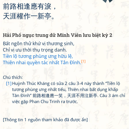
前
路
相
逢
應
有
淚
，
天
涯
權
作
一
新
亭
。
Hải Phố ngục trung dữ Mính Viên lưu biệt kỳ 2
Bất ngôn thử khứ vị thương sinh,
Chỉ vị ưu thời thụ trọng danh.
Tiền lộ tương phùng ưng hữu lệ,
[1]
Thiên nhai quyền tác nhất Tân Đình.
Chú thích:
[1]
Huỳnh Thúc Kháng có sửa 2 câu 3-4 này thành “Tiền lộ
tương phùng ưng nhất tiếu, Thiên nhai bất dụng khấp
Tân Đình” 前路相逢應一笑，天涯不用泣新亭. Câu 3 ám chỉ
việc gặp Phan Chu Trinh ra trước.
[Thông tin 1 nguồn tham khảo đã được ẩn]