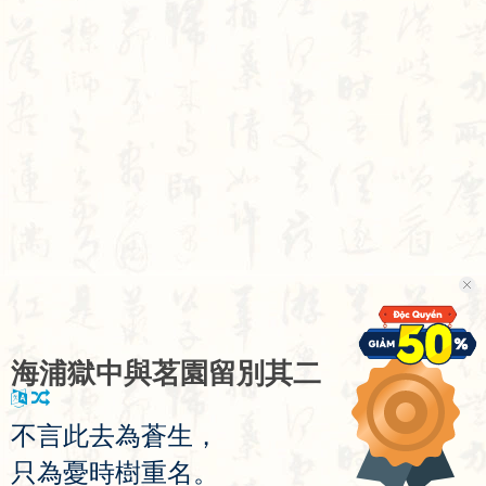
海
浦
獄
中
與
茗
園
留
別
其
二
不
言
此
去
為
蒼
生
，
只
為
憂
時
樹
重
名
。