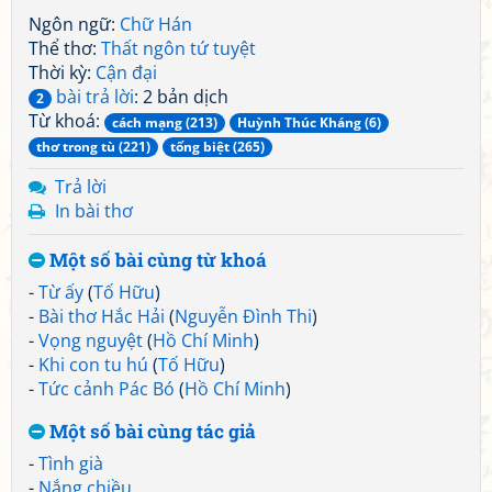
Ngôn ngữ:
Chữ Hán
Thể thơ:
Thất ngôn tứ tuyệt
Thời kỳ:
Cận đại
bài trả lời
: 2 bản dịch
2
Từ khoá:
cách mạng (213)
Huỳnh Thúc Kháng (6)
thơ trong tù (221)
tống biệt (265)
Trả lời
In bài thơ
Một số bài cùng từ khoá
-
Từ ấy
(
Tố Hữu
)
-
Bài thơ Hắc Hải
(
Nguyễn Đình Thi
)
-
Vọng nguyệt
(
Hồ Chí Minh
)
-
Khi con tu hú
(
Tố Hữu
)
-
Tức cảnh Pác Bó
(
Hồ Chí Minh
)
Một số bài cùng tác giả
-
Tình già
-
Nắng chiều