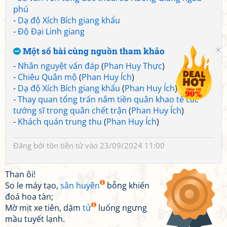
phú
-
Dạ độ Xích Bích giang khẩu
-
Độ Đại Linh giang
Một số bài cùng nguồn tham khảo
-
Nhân nguyệt vấn đáp
(
Phan Huy Thực
)
-
Chiêu Quân mộ
(
Phan Huy Ích
)
-
Dạ độ Xích Bích giang khẩu
(
Phan Huy Ích
)
-
Thay quan tổng trấn nắm tiền quân khao tế các
tướng sĩ trong quân chết trận
(
Phan Huy Ích
)
-
Khách quán trung thu
(
Phan Huy Ích
)
Đăng bởi
tôn tiền tử
vào 23/09/2024 11:00
Than ôi!
So le máy tạo,
sân huyên
bỗng khiến
đoá hoa tàn;
Mờ mịt xe tiên, dặm
tử
luống ngưng
mầu tuyết lạnh.