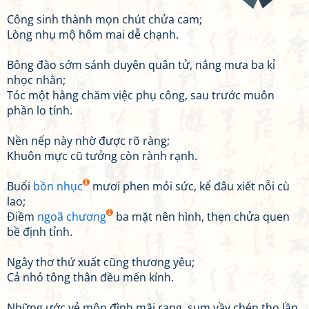
Công sinh thành mọn chút chửa cam;
Lòng nhụ mộ hôm mai dễ chạnh.
Bông đào sớm sánh duyên quân tử, nắng mưa ba kỉ
nhọc nhằn;
Tóc một hằng chăm việc phụ công, sau trước muôn
phần lo tính.
Nền nếp này nhờ được rõ ràng;
Khuôn mực cũ tưởng còn rành rạnh.
Buổi
bồn nhục
mươi phen mỏi sức, kể đâu xiết nỗi cù
lao;
Điềm
ngoã chương
ba mặt nên hình, thẹn chửa quen
bề định tỉnh.
Ngây thơ thứ xuất cũng thương yêu;
Cả nhỏ tông thân đều mến kính.
Những ước vẻ môn đình mãi rạng, sum vầy chén thọ lần