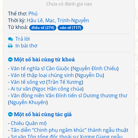
Chưa có đánh giá nào
Thể thơ:
Phú
Thời kỳ:
Hậu Lê, Mạc, Trịnh-Nguyễn
Từ khoá:
điếu tế (274)
văn tế (117)
Trả lời
In bài thơ
Một số bài cùng từ khoá
-
Văn tế nghĩa sĩ Cần Giuộc
(
Nguyễn Đình Chiểu
)
-
Văn tế thập loại chúng sinh
(
Nguyễn Du
)
-
Văn tế sống vợ
(
Trần Tế Xương
)
-
Ai tư vãn
(
Ngọc Hân công chúa
)
-
Vãn đồng niên Vân Đình tiến sĩ Dương thượng thư
(
Nguyễn Khuyến
)
Một số bài cùng tác giả
-
Chiêu Quân mộ
-
Tân diễn “Chinh phụ ngâm khúc” thành ngẫu thuật
-
Sơ văn Tôn tổng đốc thoái sư Xương Giang ngẫu