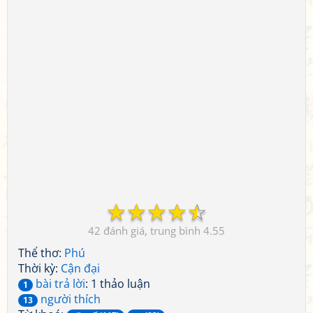
☆
☆
☆
☆
☆
42
4.55
Thể thơ:
Phú
Thời kỳ:
Cận đại
bài trả lời
: 1 thảo luận
1
người thích
13