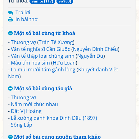
Từ khoá:
văn tế (117)
vợ (83)
Trả lời
In bài thơ
Một số bài cùng từ khoá
-
Thương vợ
(
Trần Tế Xương
)
-
Văn tế nghĩa sĩ Cần Giuộc
(
Nguyễn Đình Chiểu
)
-
Văn tế thập loại chúng sinh
(
Nguyễn Du
)
-
Màu tím hoa sim
(
Hữu Loan
)
-
Lỗ mũi mười tám gánh lông
(
Khuyết danh Việt
Nam
)
Một số bài cùng tác giả
-
Thương vợ
-
Năm mới chúc nhau
-
Đất Vị Hoàng
-
Lễ xướng danh khoa Đinh Dậu (1897)
-
Sông Lấp
Một số bài cùng nguồn tham khảo