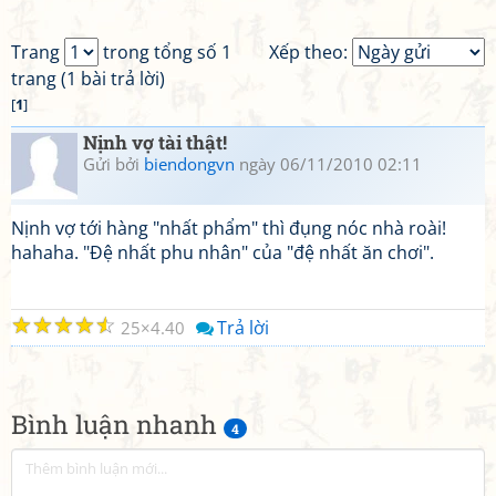
Trang
trong tổng số 1
Xếp theo:
trang (1 bài trả lời)
[
1
]
Nịnh vợ tài thật!
Gửi bởi
biendongvn
ngày 06/11/2010 02:11
Nịnh vợ tới hàng "nhất phẩm" thì đụng nóc nhà roài!
hahaha. "Đệ nhất phu nhân" của "đệ nhất ăn chơi".
☆
☆
☆
☆
☆
Trả lời
25
4.40
Bình luận nhanh
4