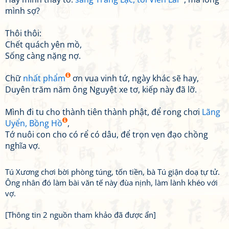
mình sợ?
Thôi thôi:
Chết quách yên mồ,
Sống càng nặng nợ.
Chữ
nhất phẩm
ơn vua vinh tứ, ngày khác sẽ hay,
Duyên trăm năm ông Nguyệt xe tơ, kiếp này đã lỡ.
Mình đi tu cho thành tiên thành phật, để rong chơi
Lãng
Uyển, Bồng Hồ
,
Tớ nuôi con cho có rể có dâu, để trọn vẹn đạo chồng
nghĩa vợ.
Tú Xương chơi bời phòng túng, tốn tiền, bà Tú giận doạ tự tử.
Ông nhân đó làm bài văn tế này đùa nịnh, làm lành khéo với
vợ.
[Thông tin 2 nguồn tham khảo đã được ẩn]