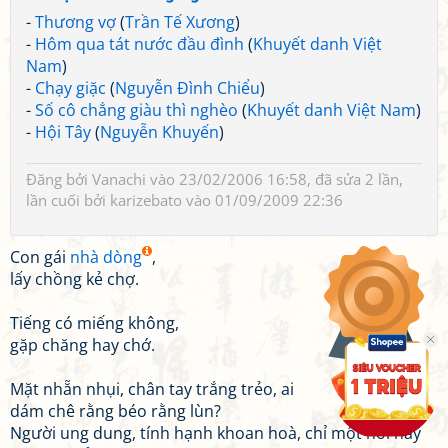
-
Thương vợ
(
Trần Tế Xương
)
-
Hôm qua tát nước đầu đình
(
Khuyết danh Việt
Nam
)
-
Chạy giặc
(
Nguyễn Đình Chiểu
)
-
Số cô chẳng giàu thì nghèo
(
Khuyết danh Việt Nam
)
-
Hội Tây
(
Nguyễn Khuyến
)
Đăng bởi
Vanachi
vào 23/02/2006 16:58, đã sửa 2 lần,
lần cuối bởi
karizebato
vào 01/09/2009 22:36
Con gái
nhà dòng
,
lấy chồng kẻ chợ.
Tiếng có miếng không,
gặp chăng hay chớ.
Mặt nhẵn nhụi, chân tay trắng trẻo, ai
dám chê rằng béo rằng lùn?
Người ung dung, tính hạnh khoan hoà, chỉ một nỗi hay