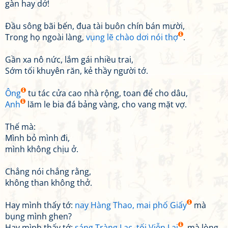
gàn hay dở!
Đầu sông bãi bến, đua tài buôn chín bán mười,
Trong họ ngoài làng,
vụng lẽ chào dơi nói thợ
.
Gần xa nô nức, lắm gái nhiều trai,
Sớm tối khuyên răn, kẻ thầy người tớ.
Ông
tu tác cửa cao nhà rộng, toan để cho dâu,
Anh
lăm le bia đá bảng vàng, cho vang mặt vợ.
Thế mà:
Mình bỏ mình đi,
mình không chịu ở.
Chẳng nói chẳng rằng,
không than không thở.
Hay mình thấy tớ:
nay Hàng Thao, mai phố Giấy
mà
bụng mình ghen?
Hay mình thấy tớ:
sáng Tràng Lạc, tối Viễn Lai
, mà lòng