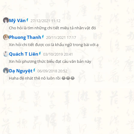
Mỹ Vân
27/12/2021 11:12
Cho hỏi là tìm những chi tiết miêu tả nhân vật đó
Phuong Thanh
20/11/2021 17:17
Xin hỏi chi tiết được coi là khẩu ngữ trong bài với ạ
Quách T Liên
03/10/2019 20:41
Xin hỏi phương thức biểu đạt cảu văn bản này
Dạ Nguyệt
06/09/2018 20:52
Haha đệ nhát thê nô luôn rồi 😂😂😂