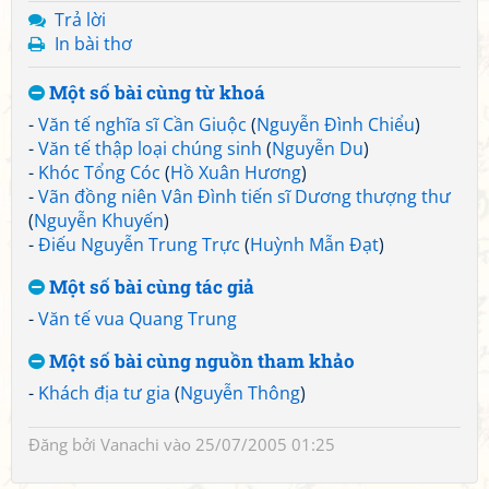
Trả lời
In bài thơ
Một số bài cùng từ khoá
-
Văn tế nghĩa sĩ Cần Giuộc
(
Nguyễn Đình Chiểu
)
-
Văn tế thập loại chúng sinh
(
Nguyễn Du
)
-
Khóc Tổng Cóc
(
Hồ Xuân Hương
)
-
Vãn đồng niên Vân Đình tiến sĩ Dương thượng thư
(
Nguyễn Khuyến
)
-
Điếu Nguyễn Trung Trực
(
Huỳnh Mẫn Đạt
)
Một số bài cùng tác giả
-
Văn tế vua Quang Trung
Một số bài cùng nguồn tham khảo
-
Khách địa tư gia
(
Nguyễn Thông
)
Đăng bởi
Vanachi
vào 25/07/2005 01:25