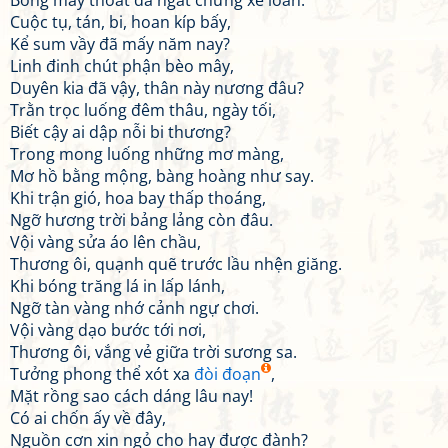
Bóng mây thoắt đã ngất chừng xe loan.
Cuộc tụ, tán, bi, hoan kíp bấy,
Kể sum vầy đã mấy năm nay?
Linh đinh chút phận bèo mây,
Duyên kia đã vậy, thân này nương đâu?
Trằn trọc luống đêm thâu, ngày tối,
Biết cậy ai dập nỗi bi thương?
Trong mong luống những mơ màng,
Mơ hồ bằng mộng, bàng hoàng như say.
Khi trận gió, hoa bay thấp thoáng,
Ngỡ hương trời bảng lảng còn đâu.
Vội vàng sửa áo lên chầu,
Thương ôi, quạnh quẽ trước lầu nhện giăng.
Khi bóng trăng lá in lấp lánh,
Ngỡ tàn vàng nhớ cảnh ngự chơi.
Vội vàng dạo bước tới nơi,
Thương ôi, vắng vẻ giữa trời sương sa.
Tưởng phong thể xót xa
đòi đoạn
,
Mặt rồng sao cách dáng lâu nay!
Có ai chốn ấy về đây,
Nguồn cơn xin ngỏ cho hay được đành?