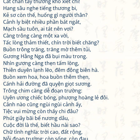
Cất chân tay thương khó xiết chi!
Hang sâu nghe tiếng thương bi,
Kẻ sơ còn thế, huống gì người thân?
Cảnh ly biệt nhiều phần bát ngát,
Mạch sầu tuôn, ai tát nên vơi?
Càng trông càng một xa vời,
Tấc lòng thảm thiết, chín trời biết chăng?
Buồn trông trăng, trăng mờ thêm tủi,
Gương Hằng Nga đã bụi màu trong.
Nhìn gương càng thẹn tấm lòng,
Thiên duyên lạnh lẽo, đêm đông biên hà.
Buồn xem hoa, hoa buồn thêm thẹn,
Cánh hải đường đã quyện giọt sương.
Trông chim càng dễ đoạn trường:
Uyên ương chiếc bóng, phượng hoàng lẻ đôi.
Cảnh nào cũng ngùi ngùi cảnh ấy,
Tiệc vui mừng còn thấy chi đâu?
Phút giây bãi bể nương dâu,
Cuộc đời là thế, biết hầu nài sao?
Chữ tình nghĩa: trời cao, đất rộng,
Nỗi đoạn trường: còn sống, còn đau.