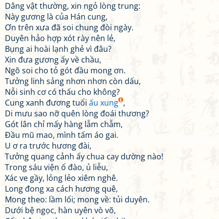
Dâng vật thường, xin ngỏ lòng trung:
Này gương là của Hán cung,
Ơn trên xưa đã soi chung đòi ngày.
Duyên hảo hợp xót rày nên lẻ,
Bụng ai hoài lạnh ghẻ vì đâu?
Xin đưa gương ấy về chầu,
Ngõ soi cho tỏ gót đầu mong ơn.
Tưởng linh sảng nhơn nhơn còn dấu,
Nỗi sinh cơ có thấu cho không?
Cung xanh đương tuổi
ấu xung
,
Di mưu sao nỡ quên lòng đoái thương?
Gót lân chỉ mấy hàng lẫm chẫm,
Đầu mũ mao, mình tấm áo gai.
U ơ ra trước hương đài,
Tưởng quang cảnh ấy chua cay dường nào!
Trong sáu viện ố đào, ủ liễu,
Xác ve gầy, lỏng lẻo xiêm nghê.
Long đong xa cách hương quê,
Mong theo: lầm lối; mong về: tủi duyên.
Dưới bệ ngọc, hàn uyên vò võ,