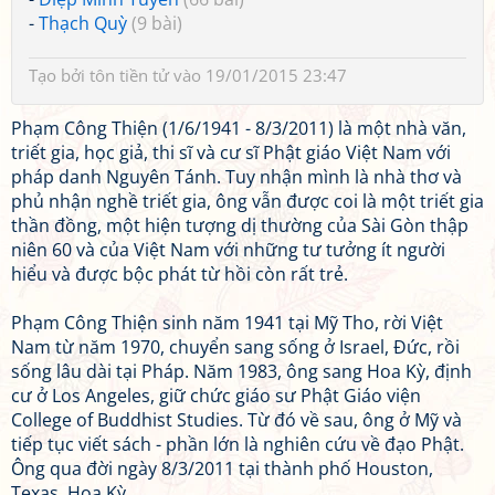
-
Thạch Quỳ
(9 bài)
Tạo bởi
tôn tiền tử
vào 19/01/2015 23:47
Phạm Công Thiện (1/6/1941 - 8/3/2011) là một nhà văn,
triết gia, học giả, thi sĩ và cư sĩ Phật giáo Việt Nam với
pháp danh Nguyên Tánh. Tuy nhận mình là nhà thơ và
phủ nhận nghề triết gia, ông vẫn được coi là một triết gia
thần đồng, một hiện tượng dị thường của Sài Gòn thập
niên 60 và của Việt Nam với những tư tưởng ít người
hiểu và được bộc phát từ hồi còn rất trẻ.
Phạm Công Thiện sinh năm 1941 tại Mỹ Tho, rời Việt
Nam từ năm 1970, chuyển sang sống ở Israel, Đức, rồi
sống lâu dài tại Pháp. Năm 1983, ông sang Hoa Kỳ, định
cư ở Los Angeles, giữ chức giáo sư Phật Giáo viện
College of Buddhist Studies. Từ đó về sau, ông ở Mỹ và
tiếp tục viết sách - phần lớn là nghiên cứu về đạo Phật.
Ông qua đời ngày 8/3/2011 tại thành phố Houston,
Texas, Hoa Kỳ.