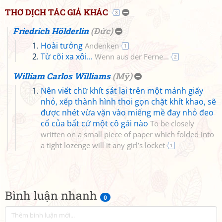
THƠ DỊCH TÁC GIẢ KHÁC
3
Friedrich Hölderlin
(
Đức
)
Hoài tưởng
Andenken
1
Từ cõi xa xôi...
Wenn aus der Ferne...
2
William Carlos Williams
(
Mỹ
)
Nên viết chữ khít sát lại trên một mảnh giấy
nhỏ, xếp thành hình thoi gọn chặt khít khao, sẽ
được nhét vừa vặn vào miếng mề đay nhỏ đeo
cổ của bất cứ một cô gái nào
To be closely
written on a small piece of paper which folded into
a tight lozenge will it any girl’s locket
1
Bình luận nhanh
0