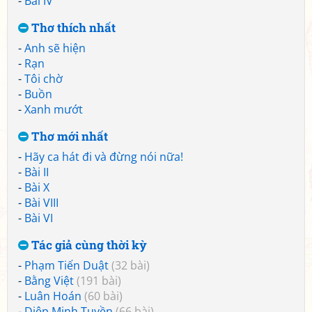
-
Bài IV
Thơ thích nhất
-
Anh sẽ hiện
-
Rạn
-
Tôi chờ
-
Buồn
-
Xanh mướt
Thơ mới nhất
-
Hãy ca hát đi và đừng nói nữa!
-
Bài II
-
Bài X
-
Bài VIII
-
Bài VI
Tác giả cùng thời kỳ
-
Phạm Tiến Duật
(32 bài)
-
Bằng Việt
(191 bài)
-
Luân Hoán
(60 bài)
-
Diệp Minh Tuyền
(66 bài)