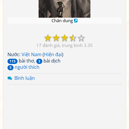
Chân dung
☆
☆
☆
☆
☆
17
3.35
Nước:
Việt Nam
(
Hiện đại
)
bài thơ,
bài dịch
115
3
người thích
5
Bình luận