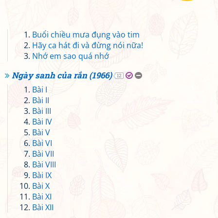
Buổi chiều mưa đụng vào tim
Hãy ca hát đi và đừng nói nữa!
Nhớ em sao quá nhớ
Ngày sanh của rắn (1966)
12
Bài I
Bài II
Bài III
Bài IV
Bài V
Bài VI
Bài VII
Bài VIII
Bài IX
Bài X
Bài XI
Bài XII