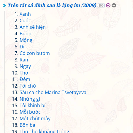
Trên tất cả đỉnh cao là lặng im (2009)
100
Xanh
Cuốc
Anh sẽ hiện
Buồn
Mộng
Đi
Có con bướm
Rạn
Ngày
Thơ
Đêm
Tôi chờ
Sầu ca cho Marina Tsvetayeva
Những gì
Tôi khinh bỉ
Mỗi bước
Một chút mây
Bôn ba
Thơ cho khoảng trống