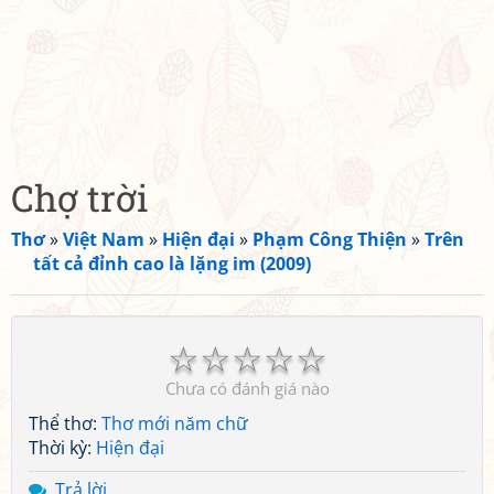
Chợ trời
Thơ
»
Việt Nam
»
Hiện đại
»
Phạm Công Thiện
»
Trên
tất cả đỉnh cao là lặng im (2009)
☆
☆
☆
☆
☆
Chưa có đánh giá nào
Thể thơ:
Thơ mới năm chữ
Thời kỳ:
Hiện đại
Trả lời