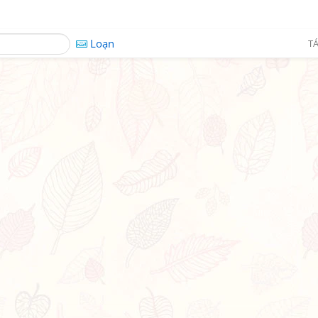
Loạn
TÁ