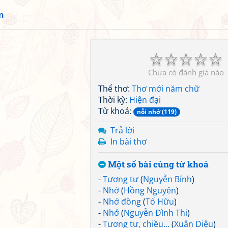
n
☆
☆
☆
☆
☆
Chưa có đánh giá nào
Thể thơ:
Thơ mới năm chữ
Thời kỳ:
Hiện đại
Từ khoá:
nỗi nhớ (119)
Trả lời
In bài thơ
Một số bài cùng từ khoá
-
Tương tư
(
Nguyễn Bính
)
-
Nhớ
(
Hồng Nguyên
)
-
Nhớ đồng
(
Tố Hữu
)
-
Nhớ
(
Nguyễn Đình Thi
)
-
Tương tư, chiều...
(
Xuân Diệu
)