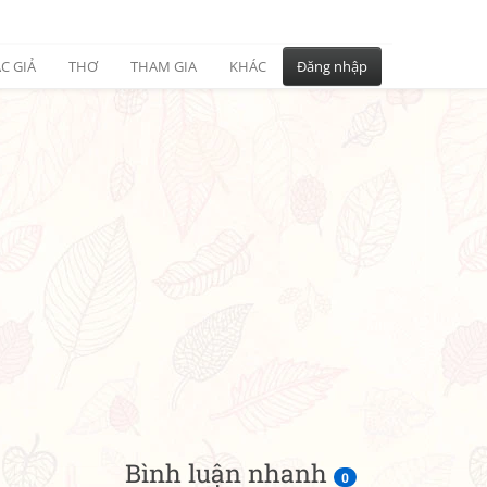
C GIẢ
THƠ
THAM GIA
KHÁC
Đăng nhập
Bình luận nhanh
0