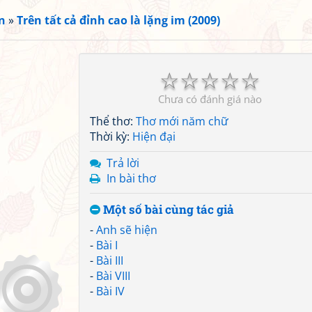
n
»
Trên tất cả đỉnh cao là lặng im (2009)
☆
☆
☆
☆
☆
Chưa có đánh giá nào
Thể thơ:
Thơ mới năm chữ
Thời kỳ:
Hiện đại
Trả lời
In bài thơ
Một số bài cùng tác giả
-
Anh sẽ hiện
-
Bài I
-
Bài III
-
Bài VIII
-
Bài IV