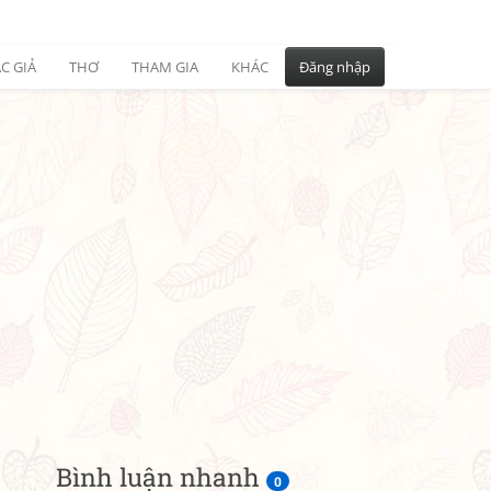
C GIẢ
THƠ
THAM GIA
KHÁC
Đăng nhập
Bình luận nhanh
0