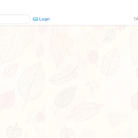
Loạn
TÁ