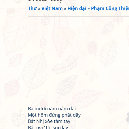
Thơ
»
Việt Nam
»
Hiện đại
»
Phạm Công Thiệ
Ba mươi năm nằm dài
Một hôm đứng phắt dậy
Bất Nhị xòe tầm tay
Bất ngờ tôi sụp lạy