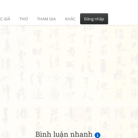
C GIẢ
THƠ
THAM GIA
KHÁC
Đăng nhập
Bình luận nhanh
1