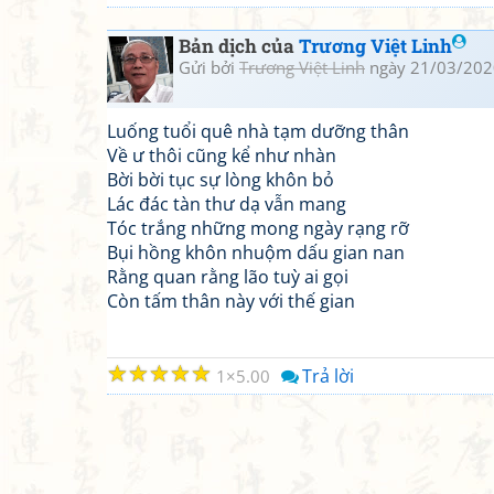
Bản dịch của
Trương Việt Linh
Gửi bởi
Trương Việt Linh
ngày 21/03/202
Luống tuổi quê nhà tạm dưỡng thân
Về ư thôi cũng kể như nhàn
Bời bời tục sự lòng khôn bỏ
Lác đác tàn thư dạ vẫn mang
Tóc trắng những mong ngày rạng rỡ
Bụi hồng khôn nhuộm dấu gian nan
Rằng quan rằng lão tuỳ ai gọi
Còn tấm thân này với thế gian
☆
☆
☆
☆
☆
Trả lời
1
5.00