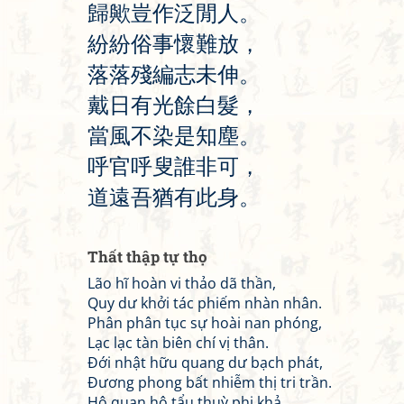
歸
歟
豈
作
泛
閒
人
。
紛
紛
俗
事
懷
難
放
，
落
落
殘
編
志
未
伸
。
戴
日
有
光
餘
白
髮
，
當
風
不
染
是
知
塵
。
呼
官
呼
叟
誰
非
可
，
道
遠
吾
猶
有
此
身
。
Thất thập tự thọ
Lão hĩ hoàn vi thảo dã thần,
Quy dư khởi tác phiếm nhàn nhân.
Phân phân tục sự hoài nan phóng,
Lạc lạc tàn biên chí vị thân.
Đới nhật hữu quang dư bạch phát,
Đương phong bất nhiễm thị tri trần.
Hô quan hô tẩu thuỳ phi khả,