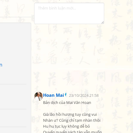
n
Hoan Mai
23/10/2024 21:58
Bản dịch của Mai Văn Hoan

Già lão hồi hương tuy cũng vui

Nhàn ư? Cũng chỉ tạm nhàn thôi

Hu hu tục lụy không dễ bỏ

Quyển quyển sách tàn vẫn muốn 