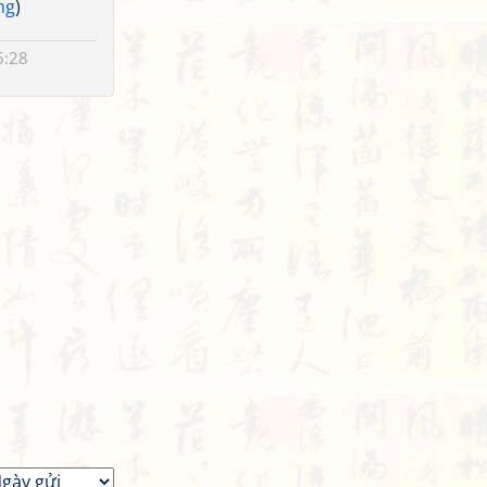
ng
)
6:28