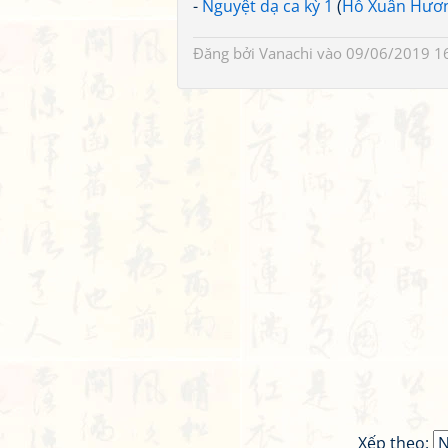
-
Nguyệt dạ ca kỳ 1
(
Hồ Xuân Hươ
Đăng bởi
Vanachi
vào 09/06/2019 1
Xếp theo: