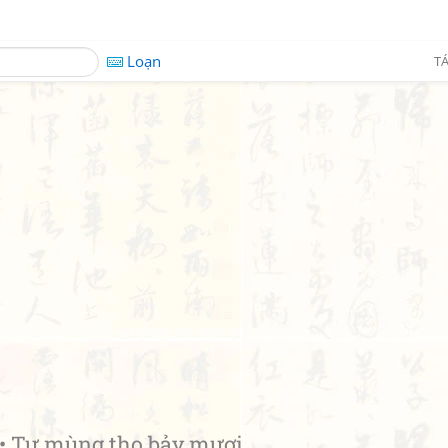
Loạn
TÁ
Tự mùng thọ bảy mươi