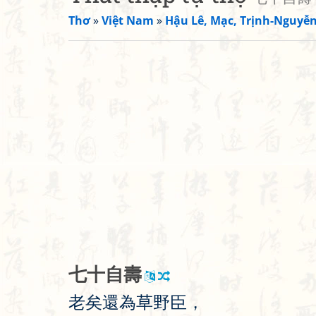
Thơ
»
Việt Nam
»
Hậu Lê, Mạc, Trịnh-Nguyễ
七
十
自
壽
老
矣
還
為
草
野
臣
，