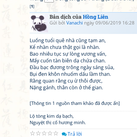
[
1
]
Bản dịch của
Hồng Liên
Gửi bởi
Vanachi
ngày 09/06/2019 16:28
Luống tuổi quê nhà cũng tạm an,
Kể nhàn chưa thật gọi là nhàn.
Bao nhiêu tục sự lòng vương vấn,
Mấy cuốn tàn biên dạ chứa chan.
Đầu bạc đương trông ngày sáng sủa,
Bụi đen khôn nhuốm dấu lầm than.
Rằng quan rằng cụ ừ thôi được,
Nặng gánh, thân còn ở thế gian.
[Thông tin 1 nguồn tham khảo đã được ẩn]
Lộ tòng kim dạ bạch,
Nguyệt thị cố hương minh.
☆
☆
☆
☆
☆
Trả lời