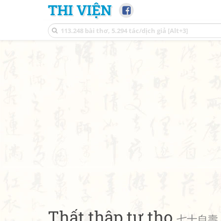
THI VIỆN
Thất thập tự thọ
七十自壽 • 