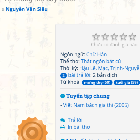
n
»
Nguyễn Văn Siêu
☆
☆
☆
☆
☆
Chưa có đánh giá nào
Ngôn ngữ:
Chữ Hán
Thể thơ:
Thất ngôn bát cú
Thời kỳ:
Hậu Lê, Mạc, Trịnh-Nguyễ
bài trả lời
: 2 bản dịch
2
Từ khoá:
mừng thọ (50)
tuổi già (59)
Tuyển tập chung
-
Việt Nam bách gia thi (2005)
Trả lời
In bài thơ