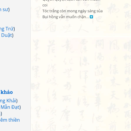
coi

n sư
)
Tóc trắng còn mong ngày sáng sủa

Bụi hồng vẫn muốn chặn… 
ng Trứ
)
 Duật
)
 khảo
ng Khải
)
 Mẫn Đạt
)
n
)
êm thiền