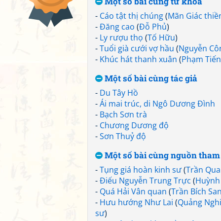
Một số bài cùng từ khoá
-
Cáo tật thị chúng
(
Mãn Giác thiề
-
Đăng cao
(
Đỗ Phủ
)
-
Ly rượu thọ
(
Tố Hữu
)
-
Tuổi già cưới vợ hầu
(
Nguyễn Cô
-
Khúc hát thanh xuân
(
Phạm Tiến
Một số bài cùng tác giả
-
Du Tây Hồ
-
Ái mai trúc, di Ngô Dương Đình
-
Bạch Sơn trà
-
Chương Dương độ
-
Sơn Thuỷ độ
Một số bài cùng nguồn tham
-
Tụng giá hoàn kinh sư
(
Trần Qua
-
Điếu Nguyễn Trung Trực
(
Huỳnh
-
Quá Hải Vân quan
(
Trần Bích Sa
-
Hưu hướng Như Lai
(
Quảng Nghi
sư
)