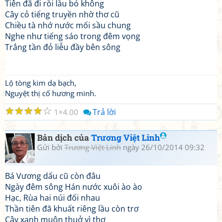
Tiên đã đi rồi lầu bỏ không
Cây cỏ tiếng truyền nhờ thơ cũ
Chiều tà nhớ nước mối sầu chung
Nghe như tiếng sáo trong đêm vọng
Trắng tần đỏ liễu đầy bên sông
Lộ tòng kim dạ bạch,
Nguyệt thị cố hương minh.
☆
☆
☆
☆
☆
Trả lời
1
4.00
Bản dịch của
Trương Việt Linh
Gửi bởi
Trương Việt Linh
ngày 26/10/2014 09:32
Bá Vương dấu cũ còn đâu
Ngày đêm sông Hán nước xuôi ào ào
Hạc, Rùa hai núi đối nhau
Thần tiên đã khuất riêng lầu còn trơ
Cây xanh muôn thuở vì thơ