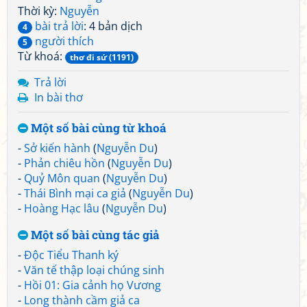
Thời kỳ:
Nguyễn
bài trả lời
: 4 bản dịch
4
người thích
5
Từ khoá:
thơ đi sứ (1191)
Trả lời
In bài thơ
Một số bài cùng từ khoá
-
Sở kiến hành
(
Nguyễn Du
)
-
Phản chiêu hồn
(
Nguyễn Du
)
-
Quỷ Môn quan
(
Nguyễn Du
)
-
Thái Bình mại ca giả
(
Nguyễn Du
)
-
Hoàng Hạc lâu
(
Nguyễn Du
)
Một số bài cùng tác giả
-
Độc Tiểu Thanh ký
-
Văn tế thập loại chúng sinh
-
Hồi 01: Gia cảnh họ Vương
-
Long thành cầm giả ca