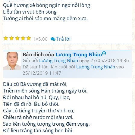
Quê hương xế bóng ngẩn ngơ nỗi lòng
Liễu tần vi vút bên sông
Tưởng ai thổi sáo mơ màng đêm xưa.
☆
☆
☆
☆
☆
Trả lời
1
5.00
Bản dịch của
Lương Trọng Nhàn
Gửi bởi
Lương Trọng Nhàn
ngày 27/05/2018 14:36
Đã sửa 1 lần, lần cuối bởi
Lương Trọng Nhàn
vào
25/12/2019 11:47
Dấu cũ Bá vương đã mất rồi,
Triền miên sông Hán tháng ngày trôi.
Đối nhau hai bờ núi Quy, Hạc,
Tiên đã đi rồi lầu bỏ thôi.
Cây cỏ tiếng truyền thơ vịnh cũ,
Chiều tà nhớ nước mối sầu vơi.
Sáo kèn tưởng tượng trong đêm vọng,
Đỏ liễu trắng tần sông bến bồi.