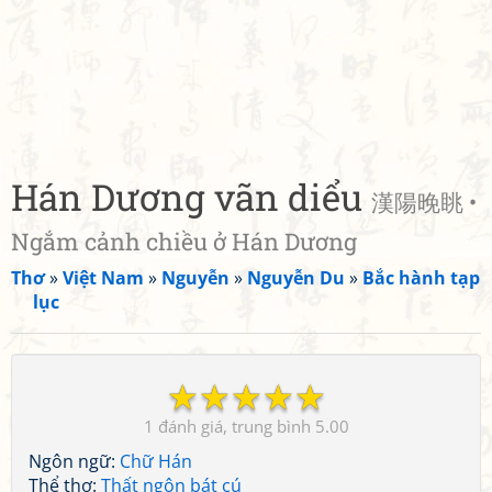
Hán Dương vãn diểu
漢陽晚眺 •
Ngắm cảnh chiều ở Hán Dương
Thơ
»
Việt Nam
»
Nguyễn
»
Nguyễn Du
»
Bắc hành tạp
lục
☆
☆
☆
☆
☆
1
5.00
Ngôn ngữ:
Chữ Hán
Thể thơ:
Thất ngôn bát cú