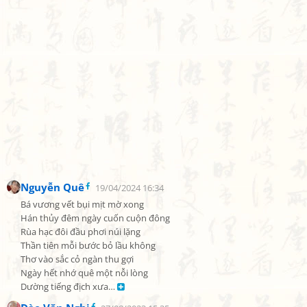
Nguyễn Quê
19/04/2024 16:34
Bá vương vết bụi mịt mờ xong

Hán thủy đêm ngày cuốn cuộn đông

Rùa hạc đôi đầu phơi núi lặng

Thần tiên mỗi bước bỏ lầu không

Thơ vào sắc cỏ ngàn thu gợi

Ngày hết nhớ quê một nỗi lòng

Dường tiếng địch xưa… 