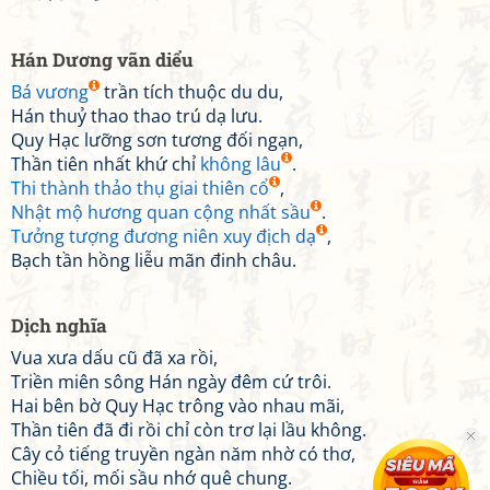
Hán Dương vãn diểu
Bá vương
trần tích thuộc du du,
Hán thuỷ thao thao trú dạ lưu.
Quy Hạc lưỡng sơn tương đối ngạn,
Thần tiên nhất khứ chỉ
không lâu
.
Thi thành thảo thụ giai thiên cổ
,
Nhật mộ hương quan cộng nhất sầu
.
Tưởng tượng đương niên xuy địch dạ
,
Bạch tần hồng liễu mãn đinh châu.
Dịch nghĩa
Vua xưa dấu cũ đã xa rồi,
Triền miên sông Hán ngày đêm cứ trôi.
Hai bên bờ Quy Hạc trông vào nhau mãi,
Thần tiên đã đi rồi chỉ còn trơ lại lầu không.
Cây cỏ tiếng truyền ngàn năm nhờ có thơ,
Chiều tối, mối sầu nhớ quê chung.