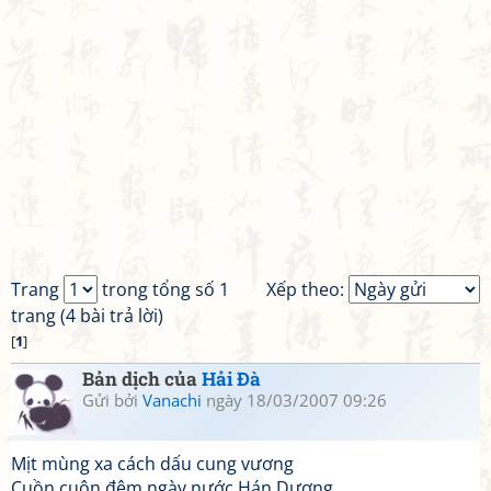
Trang
trong tổng số 1
Xếp theo:
trang (4 bài trả lời)
[
1
]
Bản dịch của
Hải Đà
Gửi bởi
Vanachi
ngày 18/03/2007 09:26
Mịt mùng xa cách dấu cung vương
Cuồn cuộn đêm ngày nước Hán Dương