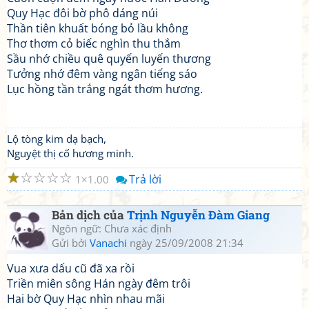
Quy Hạc đôi bờ phô dáng núi
Thần tiên khuất bóng bỏ lầu không
Thơ thơm cỏ biếc nghìn thu thắm
Sầu nhớ chiều quê quyến luyến thương
Tưởng nhớ đêm vàng ngân tiếng sáo
Lục hồng tần trắng ngát thơm hương.
Lộ tòng kim dạ bạch,
Nguyệt thị cố hương minh.
☆
☆
☆
☆
☆
Trả lời
1
1.00
Bản dịch của
Trịnh Nguyễn Ðàm Giang
Ngôn ngữ: Chưa xác định
Gửi bởi
Vanachi
ngày 25/09/2008 21:34
Vua xưa dấu cũ đã xa rồi
Triền miên sông Hán ngày đêm trôi
Hai bờ Quy Hạc nhìn nhau mãi