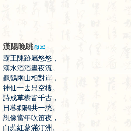
漢
陽
晚
眺
霸
王
陳
跡
屬
悠
悠
，
漢
水
滔
滔
晝
夜
流
。
龜
鶴
兩
山
相
對
岸
，
神
仙
一
去
只
空
樓
。
詩
成
草
樹
皆
千
古
，
日
暮
鄉
關
共
一
愁
。
想
像
當
年
吹
笛
夜
，
白
蘋
紅
蓼
滿
汀
洲
。