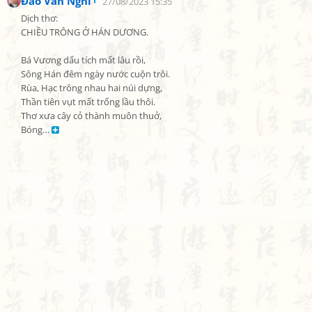
Đào Văn Nghi
27/08/2023 15:35
Dịch thơ:

CHIỀU TRÔNG Ở HÁN DƯƠNG.

Bá Vương dấu tích mất lâu rồi,

Sông Hán đêm ngày nước cuộn trôi.

Rùa, Hạc trông nhau hai núi dựng,

Thần tiên vụt mất trống lầu thôi.

Thơ xưa cây cỏ thành muôn thuở,

Bóng… 