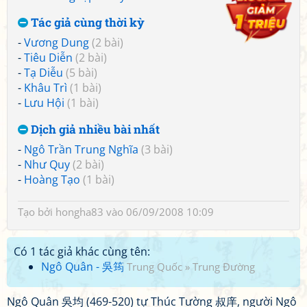
Tác giả cùng thời kỳ
-
Vương Dung
(2 bài)
-
Tiêu Diễn
(2 bài)
-
Tạ Diễu
(5 bài)
-
Khâu Trì
(1 bài)
-
Lưu Hội
(1 bài)
Dịch giả nhiều bài nhất
-
Ngô Trần Trung Nghĩa
(3 bài)
-
Như Quy
(2 bài)
-
Hoàng Tạo
(1 bài)
Tạo bởi
hongha83
vào 06/09/2008 10:09
Có 1 tác giả khác cùng tên:
Ngô Quân - 吳筠
Trung Quốc
»
Trung Đường
Ngô Quân 吳均 (469-520) tự Thúc Tường 叔庠, người Ngô