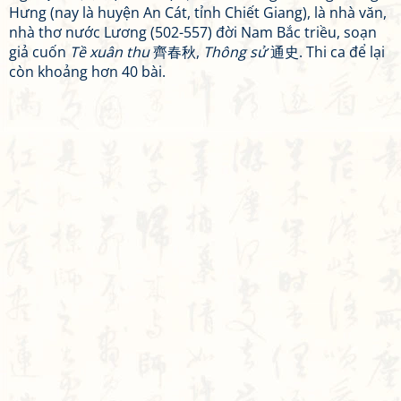
Hưng (nay là huyện An Cát, tỉnh Chiết Giang), là nhà văn,
nhà thơ nước Lương (502-557) đời Nam Bắc triều, soạn
giả cuốn
Tề xuân thu
齊春秋,
Thông sử
通史. Thi ca để lại
còn khoảng hơn 40 bài.