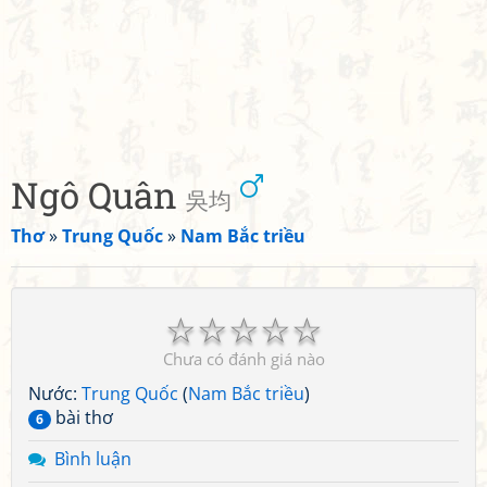
Ngô Quân
吳均
Thơ
»
Trung Quốc
»
Nam Bắc triều
☆
☆
☆
☆
☆
Chưa có đánh giá nào
Nước:
Trung Quốc
(
Nam Bắc triều
)
bài thơ
6
Bình luận