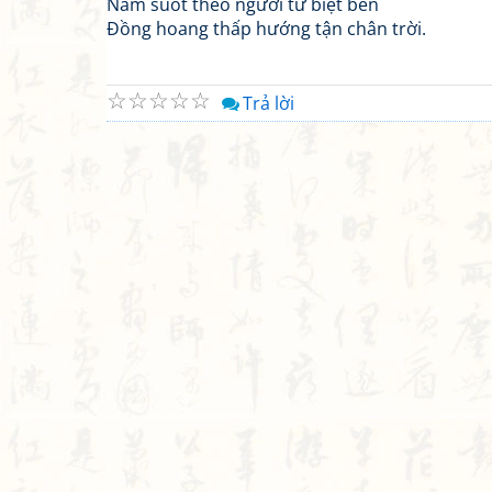
Năm suốt theo người từ biệt bến
Đồng hoang thấp hướng tận chân trời.
☆
☆
☆
☆
☆
Trả lời