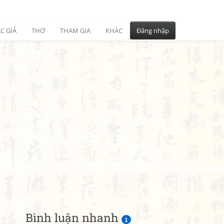
C GIẢ
THƠ
THAM GIA
KHÁC
Đăng nhập
Bình luận nhanh
1