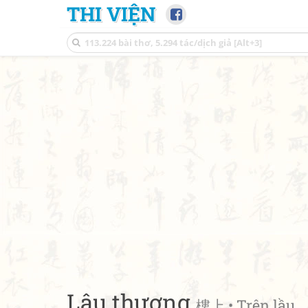
THI VIỆN
Lâu thượng
樓上 • Trên lầu