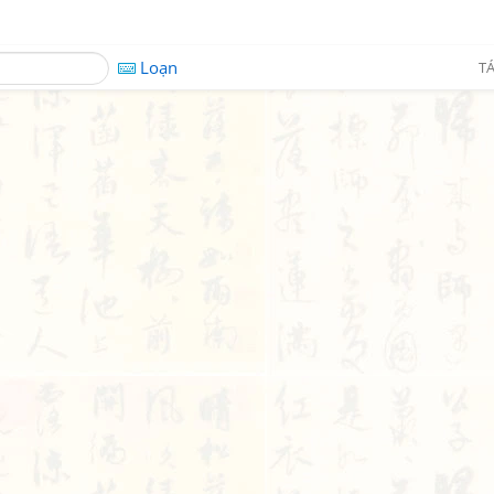
Loạn
TÁ