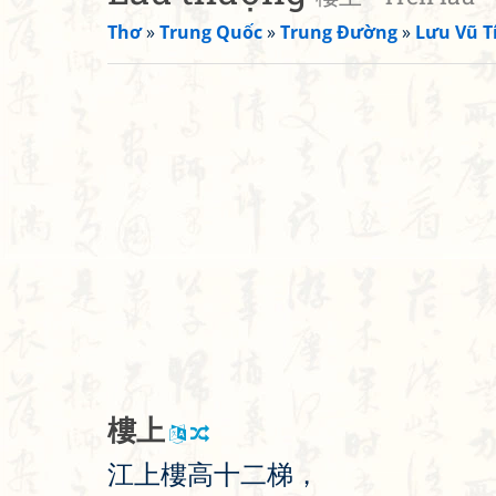
Thơ
»
Trung Quốc
»
Trung Đường
»
Lưu Vũ T
樓
上
江
上
樓
高
十
二
梯
，