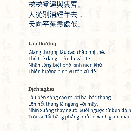
梯
梯
登
遍
與
雲
齊
。
人
從
別
浦
經
年
去
，
天
向
平
蕪
盡
處
低
。
Lâu thượng
Giang thượng lâu cao thập nhị thê,
Thê thê đăng biến dữ vân tề.
Nhân tòng biệt phố kinh niên khứ,
Thiên hướng bình vu tận xứ đê.
Dịch nghĩa
Lầu bên sông cao mười hai bậc thang,
Lên hết thang là ngang với mây.
Nhìn xuống thấy người xuôi ngược từ bến đó 
Trời và đất bằng phẳng phủ cỏ xanh giao nhau