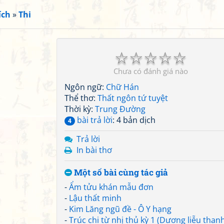
ích
»
Thi
☆
☆
☆
☆
☆
Chưa có đánh giá nào
Ngôn ngữ:
Chữ Hán
Thể thơ:
Thất ngôn tứ tuyệt
Thời kỳ:
Trung Đường
bài trả lời
: 4 bản dịch
4
Trả lời
In bài thơ
Một số bài cùng tác giả
-
Ẩm tửu khán mẫu đơn
-
Lậu thất minh
-
Kim Lăng ngũ đề - Ô Y hạng
-
Trúc chi từ nhị thủ kỳ 1 (Dương liễu than