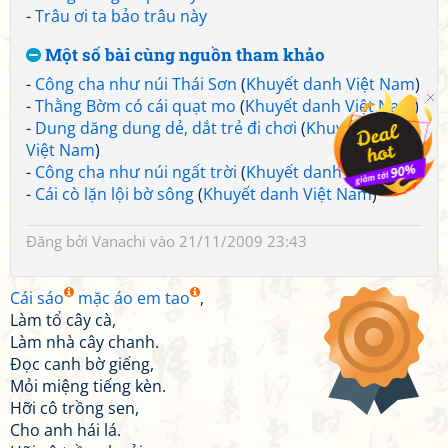
-
Trâu ơi ta bảo trâu này
Một số bài cùng nguồn tham khảo
-
Công cha như núi Thái Sơn
(
Khuyết danh Việt Nam
)
-
Thằng Bờm có cái quạt mo
(
Khuyết danh Việt Nam
)
-
Dung dăng dung dẻ, dắt trẻ đi chơi
(
Khuyết danh
Việt Nam
)
-
Công cha như núi ngất trời
(
Khuyết danh Việt Nam
)
-
Cái cò lặn lội bờ sông
(
Khuyết danh Việt Nam
)
Đăng bởi
Vanachi
vào 21/11/2009 23:43
Cái sáo
mặc áo em tao
,
Làm tổ cây cà,
Làm nhà cây chanh.
Đọc canh bờ giếng,
Mỏi miệng tiếng kèn.
Hỡi cô trồng sen,
Cho anh hái lá.