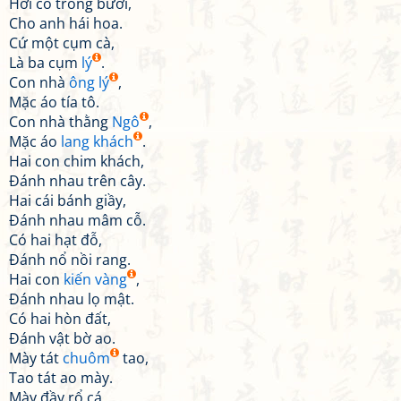
Hỡi cô trồng bưởi,
Cho anh hái hoa.
Cứ một cụm cà,
Là ba cụm
lý
.
Con nhà
ông lý
,
Mặc áo tía tô.
Con nhà thằng
Ngô
,
Mặc áo
lang khách
.
Hai con chim khách,
Đánh nhau trên cây.
Hai cái bánh giầy,
Đánh nhau mâm cỗ.
Có hai hạt đỗ,
Đánh nổ nồi rang.
Hai con
kiến vàng
,
Đánh nhau lọ mật.
Có hai hòn đất,
Đánh vật bờ ao.
Mày tát
chuôm
tao,
Tao tát ao mày.
Mày đầy rổ cá,