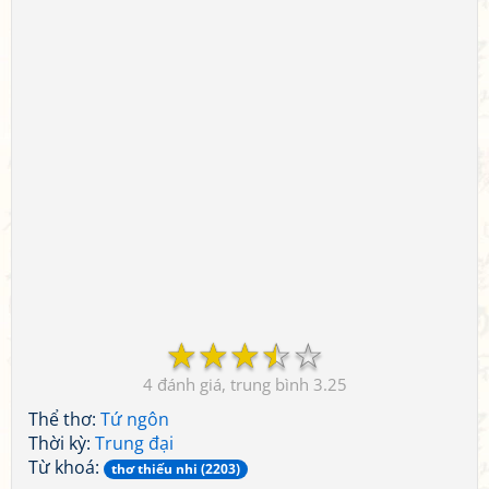
☆
☆
☆
☆
☆
4
3.25
Thể thơ:
Tứ ngôn
Thời kỳ:
Trung đại
Từ khoá:
thơ thiếu nhi (2203)