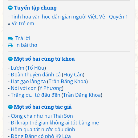
Tuyển tập chung
-
Tinh hoa văn học dân gian người Việt: Vè - Quyển 1
»
Vè trẻ em
Trả lời
In bài thơ
Một số bài cùng từ khoá
-
Lượm
(
Tố Hữu
)
-
Đoàn thuyền đánh cá
(
Huy Cận
)
-
Hạt gạo làng ta
(
Trần Đăng Khoa
)
-
Nói với con
(
Y Phương
)
-
Trăng ơi... từ đâu đến
(
Trần Đăng Khoa
)
Một số bài cùng tác giả
-
Công cha như núi Thái Sơn
-
Đi khắp thế gian không ai tốt bằng mẹ
-
Hôm qua tát nước đầu đình
-
Đồng Đăng có phố Kỳ Lừa