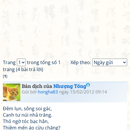
Trang
trong tổng số 1
Xếp theo:
trang (4 bài trả lời)
[
1
]
Bản dịch của
Nhượng Tống
Gửi bởi
hongha83
ngày 15/02/2012 09:14
Đêm lụn, sông soi gác,
Canh tư núi nhả trăng.
Thỏ ngờ tóc bạc hẳn,
Thiềm mến áo cừu chăng?