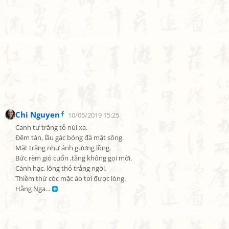
Chi Nguyen
10/05/2019 15:25
Canh tư trăng tỏ núi xa.

Đêm tàn, lầu gác bóng đà mặt sông.

Mặt trăng như ánh gương lồng.

Bức rèm gió cuốn ,tầng không gọi mời.

Cánh hạc, lông thỏ trắng ngời.

Thiềm thừ cóc mặc áo tơi được lòng.

Hằng Nga… 