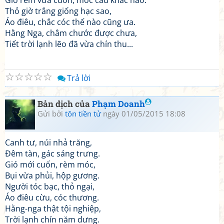
Gió rèm vừa cuốn, móc câu khác nào.
Thỏ giờ trắng giống hạc sao,
Áo điêu, chắc cóc thế nào cũng ưa.
Hằng Nga, châm chước được chưa,
Tiết trời lạnh lẽo đã vừa chín thu...
☆
☆
☆
☆
☆
Trả lời
Bản dịch của
Phạm Doanh
Gửi bởi
tôn tiền tử
ngày 01/05/2015 18:08
Canh tư, núi nhả trăng,
Đêm tàn, gác sáng trưng.
Gió mới cuốn, rèm móc,
Bụi vừa phủi, hộp gương.
Người tóc bạc, thỏ ngại,
Áo điêu cừu, cóc thương.
Hằng-nga thật tội nghiệp,
Trời lạnh chín năm dưng.