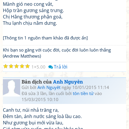
Mành gió neo cong vắt,
Hộp trần gương sáng trưng.
Chị Hằng thương phận goá,
Thu lạnh chịu nằm dưng.
[Thông tin 1 nguồn tham khảo đã được ẩn]
Khi bạn so găng với cuộc đời, cuộc đời luôn luôn thắng
(Andrew Matthews)
☆
☆
☆
☆
☆
Trả lời
1
5.00
Bản dịch của
Anh Nguyên
Gửi bởi
Anh Nguyêt
ngày 10/01/2015 11:14
Đã sửa 3 lần, lần cuối bởi
tôn tiền tử
vào
15/03/2015 10:10
Canh tư, núi nhả trăng ra,
Đêm tàn, ánh nước sáng loà lầu cao.
Như gương bụi mới vừa lau,