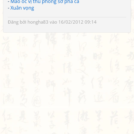
-
Mao ốc vị thu phong sở phá ca
-
Xuân vọng
Đăng bởi
hongha83
vào 16/02/2012 09:14