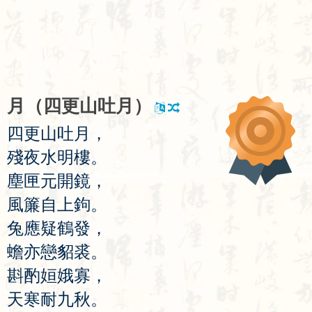
月
（
四
更
山
吐
月
）
四
更
山
吐
月
，
殘
夜
水
明
樓
。
塵
匣
元
開
鏡
，
風
簾
自
上
鉤
。
兔
應
疑
鶴
發
，
蟾
亦
戀
貂
裘
。
斟
酌
姮
娥
寡
，
天
寒
耐
九
秋
。