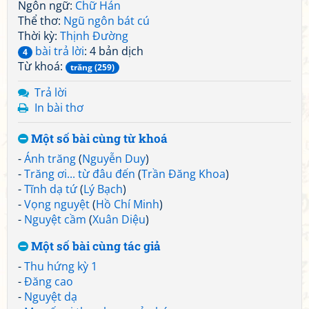
Ngôn ngữ:
Chữ Hán
Thể thơ:
Ngũ ngôn bát cú
Thời kỳ:
Thịnh Đường
bài trả lời
: 4 bản dịch
4
Từ khoá:
trăng (259)
Trả lời
In bài thơ
Một số bài cùng từ khoá
-
Ánh trăng
(
Nguyễn Duy
)
-
Trăng ơi... từ đâu đến
(
Trần Đăng Khoa
)
-
Tĩnh dạ tứ
(
Lý Bạch
)
-
Vọng nguyệt
(
Hồ Chí Minh
)
-
Nguyệt cầm
(
Xuân Diệu
)
Một số bài cùng tác giả
-
Thu hứng kỳ 1
-
Đăng cao
-
Nguyệt dạ