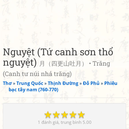
Nguyệt (Tứ canh sơn thổ
nguyệt)
月（四更山吐月） • Trăng
(Canh tư núi nhả trăng)
Thơ
»
Trung Quốc
»
Thịnh Đường
»
Đỗ Phủ
»
Phiêu
bạc tây nam (760-770)
☆
☆
☆
☆
☆
1
5.00