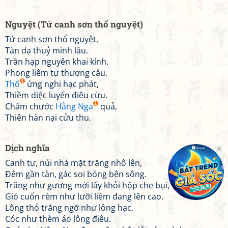
Nguyệt (Tứ canh sơn thổ nguyệt)
Tứ canh sơn thổ nguyệt,
Tàn dạ thuỷ minh lâu.
Trần hạp nguyên khai kính,
Phong liêm tự thượng câu.
Thố
ứng nghi hạc phát,
Thiềm diệc luyến điêu cừu.
Châm chước
Hằng Nga
quả,
Thiên hàn nại cửu thu.
Dịch nghĩa
Canh tư, núi nhả mặt trăng nhô lên,
Đêm gần tàn, gác soi bóng bên sông.
Trăng như gương mới lấy khỏi hộp che bụi,
Gió cuốn rèm như lưỡi liềm đang lên cao.
Lông thỏ trắng ngỡ như lông hạc,
Cóc như thèm áo lông điêu.