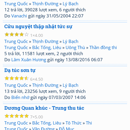
Trung Quốc
»
Thịnh Đường
»
Lý Bạch
12 trả lời, 39028 lượt xem, 6 người thích
Do
Vanachi
gửi ngày 31/05/2004 22:07
Cửu nguyệt thập nhật tức sự
☆
☆
☆
☆
☆
1
4.00
Trung Quốc
»
Thịnh Đường
»
Lý Bạch
Trung Quốc
»
Bắc Tống, Liêu
»
Uông Thù
»
Thần đồng thi
5 trả lời, 11581 lượt xem, 2 người thích
Do
Lâm Xuân Hương
gửi ngày 13/08/2016 06:07
Dạ túc sơn tự
☆
☆
☆
☆
☆
6
4.50
Trung Quốc
»
Thịnh Đường
»
Lý Bạch
13 trả lời, 23256 lượt xem, 9 người thích
Do
Biển nhớ
gửi ngày 07/03/2007 14:06
Dương Quan khúc - Trung thu tác
☆
☆
☆
☆
☆
7
5.00
Trung Quốc
»
Bắc Tống, Liêu
»
Tô Thức
»
Thi
Trung Quốc
»
Vãn Đường
»
Đỗ Mục