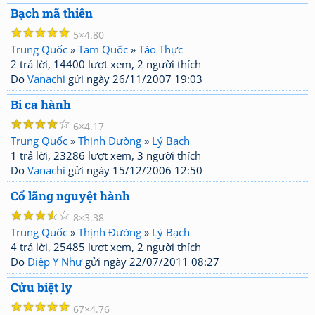
Bạch mã thiên
☆
☆
☆
☆
☆
5
4.80
Trung Quốc
»
Tam Quốc
»
Tào Thực
2 trả lời, 14400 lượt xem, 2 người thích
Do
Vanachi
gửi ngày 26/11/2007 19:03
Bi ca hành
☆
☆
☆
☆
☆
6
4.17
Trung Quốc
»
Thịnh Đường
»
Lý Bạch
1 trả lời, 23286 lượt xem, 3 người thích
Do
Vanachi
gửi ngày 15/12/2006 12:50
Cổ lãng nguyệt hành
☆
☆
☆
☆
☆
8
3.38
Trung Quốc
»
Thịnh Đường
»
Lý Bạch
4 trả lời, 25485 lượt xem, 2 người thích
Do
Diệp Y Như
gửi ngày 22/07/2011 08:27
Cửu biệt ly
☆
☆
☆
☆
☆
67
4.76