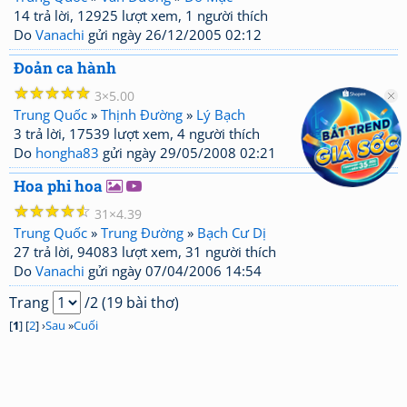
14 trả lời, 12925 lượt xem, 1 người thích
Do
Vanachi
gửi ngày 26/12/2005 02:12
Đoản ca hành
☆
☆
☆
☆
☆
3
5.00
Trung Quốc
»
Thịnh Đường
»
Lý Bạch
3 trả lời, 17539 lượt xem, 4 người thích
Do
hongha83
gửi ngày 29/05/2008 02:21
Hoa phi hoa
☆
☆
☆
☆
☆
31
4.39
Trung Quốc
»
Trung Đường
»
Bạch Cư Dị
27 trả lời, 94083 lượt xem, 31 người thích
Do
Vanachi
gửi ngày 07/04/2006 14:54
Trang
/2 (19 bài thơ)
[
1
] [
2
] ›
Sau
»
Cuối