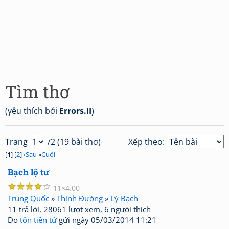
Tìm thơ
(yêu thích bởi
Errors.II
)
Trang
/2 (19 bài thơ)
Xếp theo:
[
1
] [
2
] ›
Sau
»
Cuối
Bạch lộ tư
☆
☆
☆
☆
☆
11
4.00
Trung Quốc
»
Thịnh Đường
»
Lý Bạch
11 trả lời, 28061 lượt xem, 6 người thích
Do
tôn tiền tử
gửi ngày 05/03/2014 11:21