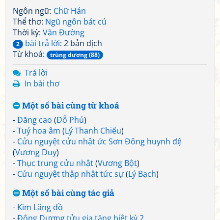
Ngôn ngữ:
Chữ Hán
Thể thơ:
Ngũ ngôn bát cú
Thời kỳ:
Vãn Đường
bài trả lời
: 2 bản dịch
2
Từ khoá:
trùng dương (88)
Trả lời
In bài thơ
Một số bài cùng từ khoá
-
Đăng cao
(
Đỗ Phủ
)
-
Tuý hoa âm
(
Lý Thanh Chiếu
)
-
Cửu nguyệt cửu nhật ức Sơn Đông huynh đệ
(
Vương Duy
)
-
Thục trung cửu nhật
(
Vương Bột
)
-
Cửu nguyệt thập nhật tức sự
(
Lý Bạch
)
Một số bài cùng tác giả
-
Kim Lăng đồ
-
Đông Dương tửu gia tặng biệt kỳ 2