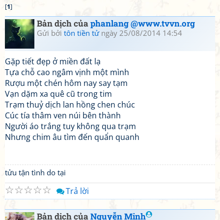
[
1
]
Bản dịch của
phanlang @www.tvvn.org
Gửi bởi
tôn tiền tử
ngày 25/08/2014 14:54
Gặp tiết đẹp ở miền đất lạ
Tựa chỗ cao ngâm vịnh một mình
Rượu một chén hôm nay say tạm
Vạn dặm xa quê cũ trong tim
Trạm thuỷ dịch lan hồng chen chúc
Cúc tía thâm ven núi bên thành
Người áo trắng tuy không qua trạm
Nhưng chim âu tìm đến quẩn quanh
tửu tận tình do tại
☆
☆
☆
☆
☆
Trả lời
Bản dịch của
Nguyễn Minh