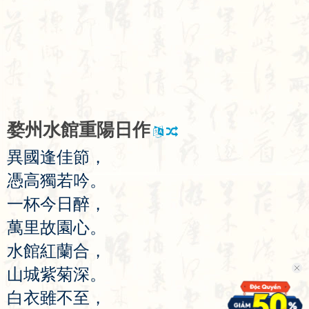
婺
州
水
館
重
陽
日
作
異
國
逢
佳
節
，
憑
高
獨
若
吟
。
一
杯
今
日
醉
，
萬
里
故
園
心
。
水
館
紅
蘭
合
，
山
城
紫
菊
深
。
白
衣
雖
不
至
，