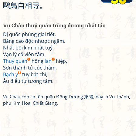
鷗
鳥
自
相
尋
。
Vụ Châu thuỷ quán trùng dương nhật tác
Dị quốc phùng giai tiết,
Bằng cao độc nhược ngâm.
Nhất bôi kim nhật tuý,
Vạn lý cố viên tâm.
Thuỷ quán
hồng
lan
hiệp,
Sơn thành tử cúc thâm.
Bạch y
tuy bất chí,
Âu điểu tự tương tầm.
Vụ Châu còn có tên quận Đông Dương 東陽, nay là Vụ Thành,
phủ Kim Hoa, Chiết Giang.