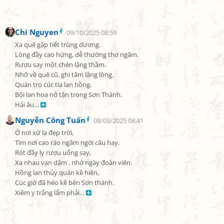
Chi Nguyen
09/10/2025 08:59
Xa quê gặp tiết trùng dương.

Lòng đầy cao hứng, dễ thường thơ ngâm.

Rượu say một chén lặng thầm.

Nhớ về quê cũ, ghi tâm lặng lòng.

Quán trọ cúc tía lan hồng.

Bội lan hoa nở tận trong Sơn Thành.

Hải âu… 
Nguyễn Công Tuấn
08/03/2025 08:41
Ở nơi xứ lạ đẹp trời,

Tìm nơi cao ráo ngâm ngời câu hay.

Rót đầy ly rượu uống say,

Xa nhau vạn dặm , nhớ ngày đoàn viên.

Hồng lan thủy quán kề hiên,

Cúc giờ đã héo kề bên Sơn thành.

Xiêm y trắng lấm phải… 