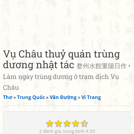
Vụ Châu thuỷ quán trùng
dương nhật tác
婺州水館重陽日作 •
Làm ngày trùng dương ở trạm dịch Vụ
Châu
Thơ
»
Trung Quốc
»
Vãn Đường
»
Vi Trang
☆
☆
☆
☆
☆
2
4.50