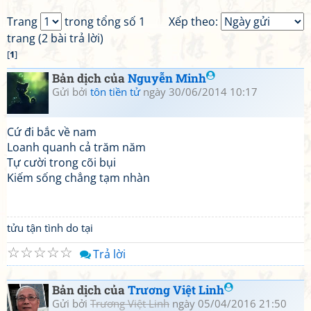
Trang
trong tổng số 1
Xếp theo:
trang (2 bài trả lời)
[
1
]
Bản dịch của
Nguyễn Minh
Gửi bởi
tôn tiền tử
ngày 30/06/2014 10:17
Cứ đi bắc về nam
Loanh quanh cả trăm năm
Tự cười trong cõi bụi
Kiếm sống chẳng tạm nhàn
tửu tận tình do tại
☆
☆
☆
☆
☆
Trả lời
Bản dịch của
Trương Việt Linh
Gửi bởi
Trương Việt Linh
ngày 05/04/2016 21:50