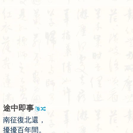
途
中
即
事
南
征
復
北
還
，
擾
擾
百
年
間
。