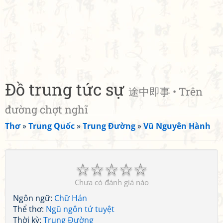
Đồ trung tức sự
途中即事 • Trên
đường chợt nghĩ
Thơ
»
Trung Quốc
»
Trung Đường
»
Vũ Nguyên Hành
☆
☆
☆
☆
☆
Chưa có đánh giá nào
Ngôn ngữ:
Chữ Hán
Thể thơ:
Ngũ ngôn tứ tuyệt
Thời kỳ:
Trung Đường