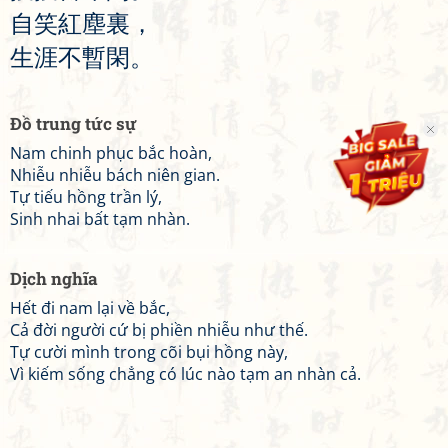
自
笑
紅
塵
裏
，
生
涯
不
暫
閑
。
Đồ trung tức sự
Nam chinh phục bắc hoàn,
Nhiễu nhiễu bách niên gian.
Tự tiếu hồng trần lý,
Sinh nhai bất tạm nhàn.
Dịch nghĩa
Hết đi nam lại về bắc,
Cả đời người cứ bị phiền nhiễu như thế.
Tự cười mình trong cõi bụi hồng này,
Vì kiếm sống chẳng có lúc nào tạm an nhàn cả.