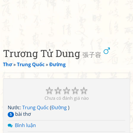
Trương Tử Dung
張子容
Thơ
»
Trung Quốc
»
Đường
☆
☆
☆
☆
☆
Chưa có đánh giá nào
Nước:
Trung Quốc
(
Đường
)
bài thơ
5
Bình luận