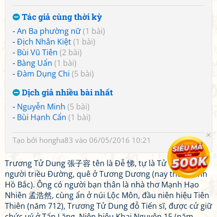
Tác giả cùng thời kỳ
-
An Ba phường nữ
(1 bài)
-
Địch Nhân Kiệt
(1 bài)
-
Bùi Vũ Tiên
(2 bài)
-
Bàng Uẩn
(1 bài)
-
Đàm Dụng Chi
(5 bài)
Dịch giả nhiều bài nhất
-
Nguyễn Minh
(5 bài)
-
Bùi Hạnh Cẩn
(1 bài)
Tạo bởi
hongha83
vào 06/05/2016 10:21
Trương Tử Dung 張子容 tên là Đễ 悌, tự là Tử Dung 子容,
người triều Đường, quê ở Tương Dương (nay thuộc tỉnh
Hồ Bắc). Ông có người bạn thân là nhà thơ Mạnh Hạo
Nhiên 孟浩然, cùng ẩn ở núi Lộc Môn, đầu niên hiệu Tiên
Thiên (năm 712), Trương Tử Dung đỗ Tiến sĩ, được cử giữ
chức uý ở Tấn Lăng. Niên hiệu Khai Nguyên 15 (năm