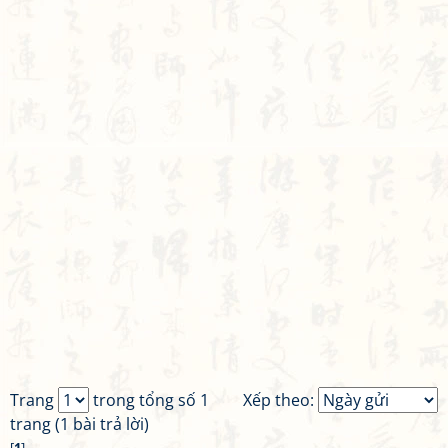
Trang
trong tổng số 1
Xếp theo:
trang (1 bài trả lời)
[
1
]