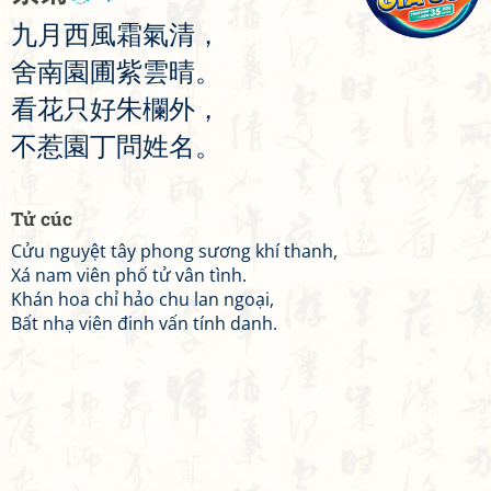
九
月
西
風
霜
氣
清
，
舍
南
園
圃
紫
雲
晴
。
看
花
只
好
朱
欄
外
，
不
惹
園
丁
問
姓
名
。
Tử cúc
Cửu nguyệt tây phong sương khí thanh,
Xá nam viên phố tử vân tình.
Khán hoa chỉ hảo chu lan ngoại,
Bất nhạ viên đinh vấn tính danh.