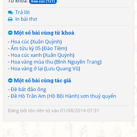
Từ khoá:
hoa cúc (127)
Trả lời
In bài thơ
Một số bài cùng từ khoá
-
Hoa cúc
(
Xuân Quỳnh
)
-
Ẩm tửu kỳ 05
(
Đào Tiềm
)
-
Hoa cúc xanh
(
Xuân Quỳnh
)
-
Hoa vàng mùa thu
(
Bình Nguyên Trang
)
-
Hoa vàng ở lại
(
Lưu Quang Vũ
)
Một số bài cùng tác giả
-
Đề bất đảo ông
-
Đề Hồ Trân Am (Hồ Bội Hành) sơn thuỷ quyển
Đăng bởi
tôn tiền tử
vào 01/08/2014 07:31