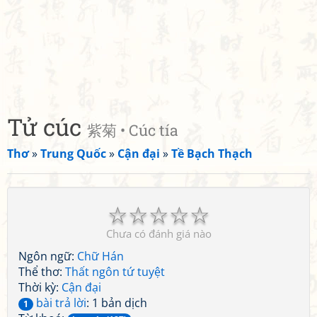
Tử cúc
紫菊 • Cúc tía
Thơ
»
Trung Quốc
»
Cận đại
»
Tề Bạch Thạch
☆
☆
☆
☆
☆
Chưa có đánh giá nào
Ngôn ngữ:
Chữ Hán
Thể thơ:
Thất ngôn tứ tuyệt
Thời kỳ:
Cận đại
bài trả lời
: 1 bản dịch
1