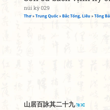
núi kỳ 029
Thơ
»
Trung Quốc
»
Bắc Tống, Liêu
»
Tông Bả
山
居
百
詠
其
二
十
九