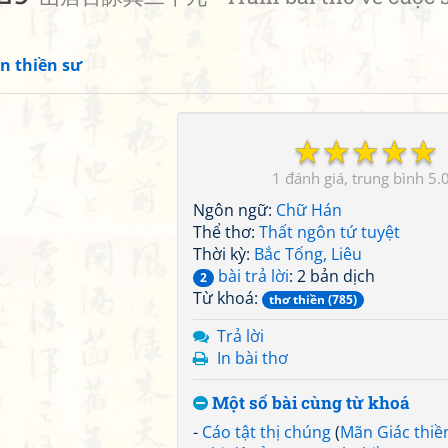
n thiền sư
☆
☆
☆
☆
☆
1
5.
Ngôn ngữ:
Chữ Hán
Thể thơ:
Thất ngôn tứ tuyệt
Thời kỳ:
Bắc Tống, Liêu
bài trả lời
: 2 bản dịch
2
Từ khoá:
thơ thiền (785)
Trả lời
In bài thơ
Một số bài cùng từ khoá
-
Cáo tật thị chúng
(
Mãn Giác thiề