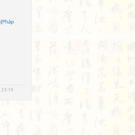
(
Pháp
 23:19