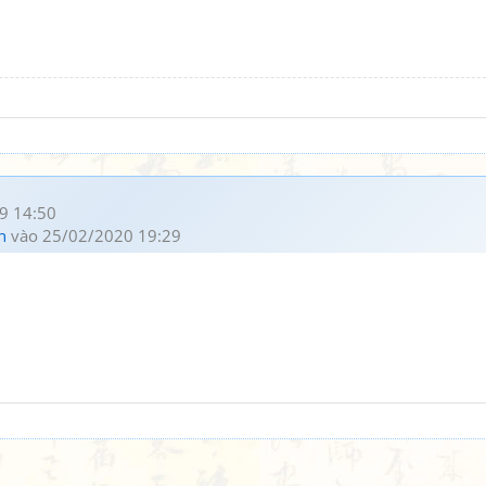
9 14:50
h
vào 25/02/2020 19:29