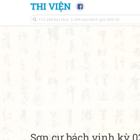
THI VIỆN
Sơn cư bách vịnh kỳ 