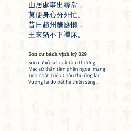
山
居
處
事
出
尋
常
，
莫
使
身
心
分
外
忙
。
昔
日
趙
州
酬
應
懶
，
王
來
猶
不
下
禪
床
。
Sơn cư bách vịnh kỳ 029
Sơn cư xử sự xuất tầm thường,
Mạc sử thân tâm phận ngoại mang.
Tích nhật Triệu Châu thù ứng lãn,
Vương lai do bất há thiền sàng.