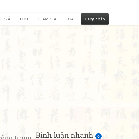
C GIẢ
THƠ
THAM GIA
KHÁC
Đăng nhập
Bình luận nhanh
ống trong
0