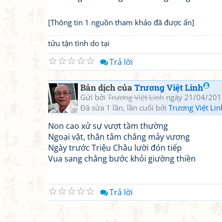
[Thông tin 1 nguồn tham khảo đã được ẩn]
tửu tận tình do tại
☆
☆
☆
☆
☆
Trả lời
Bản dịch của
Trương Việt Linh
Gửi bởi
Trương Việt Linh
ngày 21/04/201
Đã sửa 1 lần, lần cuối bởi
Trương Việt Lin
Non cao xử sự vượt tầm thường
Ngoại vật, thân tâm chẳng mảy vương
Ngày trước Triệu Châu lười đón tiếp
Vua sang chẳng bước khỏi giường thiền
☆
☆
☆
☆
☆
Trả lời