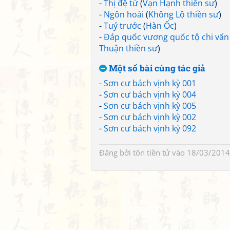
-
Thị đệ tử
(
Vạn Hạnh thiền sư
)
-
Ngôn hoài
(
Không Lộ thiền sư
)
-
Tuý trước
(
Hàn Ốc
)
-
Đáp quốc vương quốc tộ chi vấn
Thuận thiền sư
)
Một số bài cùng tác giả
-
Sơn cư bách vịnh kỳ 001
-
Sơn cư bách vịnh kỳ 004
-
Sơn cư bách vịnh kỳ 005
-
Sơn cư bách vịnh kỳ 002
-
Sơn cư bách vịnh kỳ 092
Đăng bởi
tôn tiền tử
vào 18/03/2014