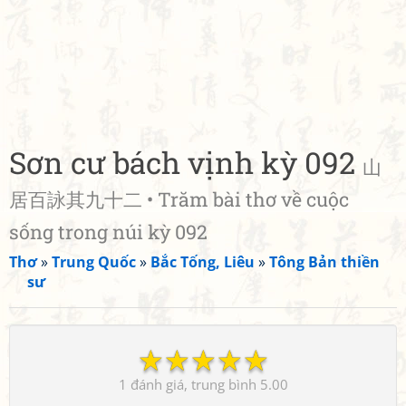
Sơn cư bách vịnh kỳ 092
山
居百詠其九十二 • Trăm bài thơ về cuộc
sống trong núi kỳ 092
Thơ
»
Trung Quốc
»
Bắc Tống, Liêu
»
Tông Bản thiền
sư
☆
☆
☆
☆
☆
1
5.00