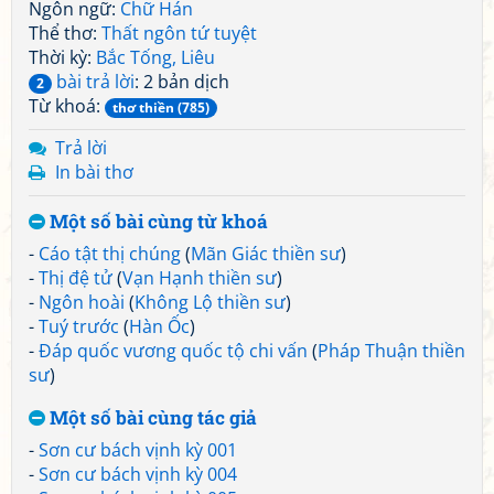
Ngôn ngữ:
Chữ Hán
Thể thơ:
Thất ngôn tứ tuyệt
Thời kỳ:
Bắc Tống, Liêu
bài trả lời
: 2 bản dịch
2
Từ khoá:
thơ thiền (785)
Trả lời
In bài thơ
Một số bài cùng từ khoá
-
Cáo tật thị chúng
(
Mãn Giác thiền sư
)
-
Thị đệ tử
(
Vạn Hạnh thiền sư
)
-
Ngôn hoài
(
Không Lộ thiền sư
)
-
Tuý trước
(
Hàn Ốc
)
-
Đáp quốc vương quốc tộ chi vấn
(
Pháp Thuận thiền
sư
)
Một số bài cùng tác giả
-
Sơn cư bách vịnh kỳ 001
-
Sơn cư bách vịnh kỳ 004