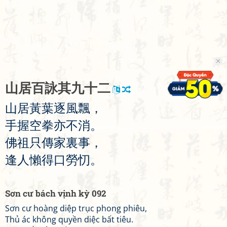
山
居
百
詠
其
九
十
二
山
居
黃
葉
逐
風
飄
，
手
握
空
拳
亦
不
消
。
佛
祖
只
傳
家
裏
事
，
逢
人
懶
得
口
勞
忉
。
Sơn cư bách vịnh kỳ 092
Sơn cư hoàng diệp trục phong phiêu,
Thủ ác không quyền diệc bất tiêu.