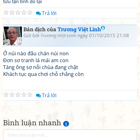
tửu tận tình do tại
☆
☆
☆
☆
☆
Trả lời
Bản dịch của
Trương Việt Linh
Gửi bởi
Trương Việt Linh
ngày 01/10/2015 21:08
Ở núi nào đâu chán núi non
Đơn sơ tranh lá mái am con
Tăng ông sợ nỗi chùa đang chật
Khách tục qua chơi chỗ chẳng còn
☆
☆
☆
☆
☆
Trả lời
Bình luận nhanh
1