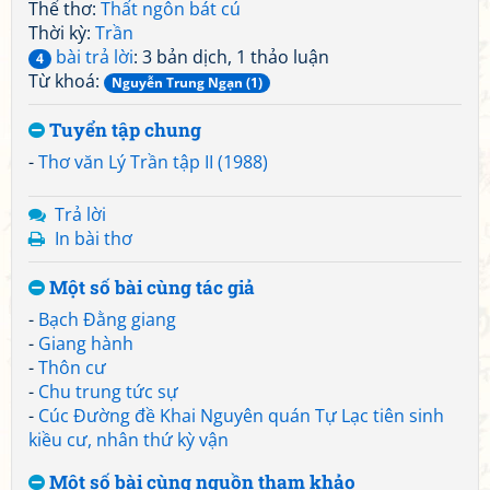
Thể thơ:
Thất ngôn bát cú
Thời kỳ:
Trần
bài trả lời
: 3 bản dịch, 1 thảo luận
4
Từ khoá:
Nguyễn Trung Ngạn (1)
Tuyển tập chung
-
Thơ văn Lý Trần tập II (1988)
Trả lời
In bài thơ
Một số bài cùng tác giả
-
Bạch Đằng giang
-
Giang hành
-
Thôn cư
-
Chu trung tức sự
-
Cúc Đường đề Khai Nguyên quán Tự Lạc tiên sinh
kiều cư, nhân thứ kỳ vận
Một số bài cùng nguồn tham khảo