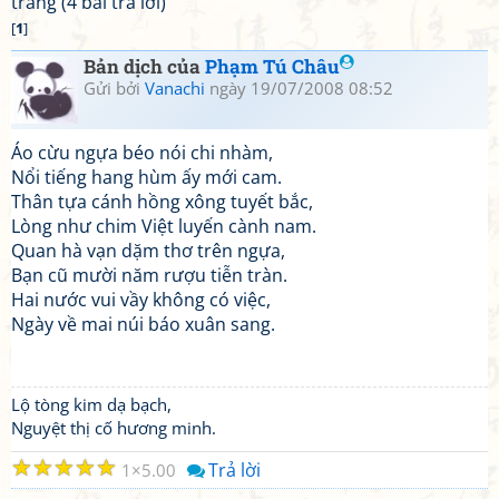
trang (4 bài trả lời)
[
1
]
Bản dịch của
Phạm Tú Châu
Gửi bởi
Vanachi
ngày 19/07/2008 08:52
Áo cừu ngựa béo nói chi nhàm,
Nổi tiếng hang hùm ấy mới cam.
Thân tựa cánh hồng xông tuyết bắc,
Lòng như chim Việt luyến cành nam.
Quan hà vạn dặm thơ trên ngựa,
Bạn cũ mười năm rượu tiễn tràn.
Hai nước vui vầy không có việc,
Ngày về mai núi báo xuân sang.
Lộ tòng kim dạ bạch,
Nguyệt thị cố hương minh.
☆
☆
☆
☆
☆
Trả lời
1
5.00