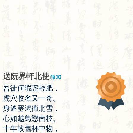
送
阮
界
軒
北
使
吾
徒
何
暇
詫
輕
肥
，
虎
穴
收
名
又
一
奇
。
身
逐
塞
鴻
衝
北
雪
，
心
如
越
鳥
戀
南
枝
。
十
年
故
舊
杯
中
物
，