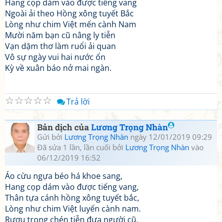
Hang cọp dám vào được tiếng vang
Ngoài ải theo Hồng xông tuyết Bắc
Lòng như chim Việt mến cành Nam
Mười năm bạn cũ nâng ly tiễn
Vạn dặm thơ làm ruổi ải quan
Vô sự ngày vui hai nước ổn
Kỳ về xuân báo nở mai ngàn.
☆
☆
☆
☆
☆
Trả lời
Bản dịch của
Lương Trọng Nhàn
Gửi bởi
Lương Trọng Nhàn
ngày 12/01/2019 09:29
Đã sửa 1 lần, lần cuối bởi
Lương Trọng Nhàn
vào
06/12/2019 16:52
Áo cừu ngựa béo há khoe sang,
Hang cọp dám vào được tiếng vang,
Thân tựa cánh hồng xông tuyết bắc,
Lòng như chim Việt luyến cành nam.
Rượu trong chén tiễn đưa người cũ,