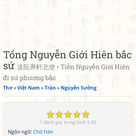
Tống Nguyễn Giới Hiên bắc
sứ
送阮界軒北使 • Tiễn Nguyễn Giới Hiên
đi sứ phương bắc
Thơ
»
Việt Nam
»
Trần
»
Nguyễn Sưởng
☆
☆
☆
☆
☆
1
5.00
Ngôn ngữ:
Chữ Hán