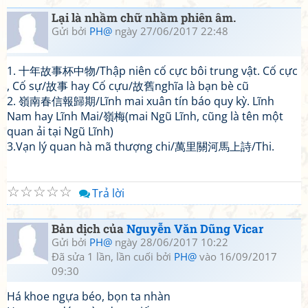
Lại là nhầm chữ nhầm phiên âm.
Gửi bởi
PH@
ngày 27/06/2017 22:48
1. 十年故事杯中物/Thập niên cố cực bôi trung vật. Cố cực
, Cố sự/故事 hay Cố cựu/故舊nghĩa là bạn bè cũ
2. 嶺南春信報歸期/Lĩnh mai xuân tín báo quy kỳ. Lĩnh
Nam hay Lĩnh Mai/嶺梅(mai Ngũ Lĩnh, cũng là tên một
quan ải tại Ngũ Lĩnh)
3.Vạn lý quan hà mã thượng chi/萬里關河馬上詩/Thi.
☆
☆
☆
☆
☆
Trả lời
Bản dịch của
Nguyễn Văn Dũng Vicar
Gửi bởi
PH@
ngày 28/06/2017 10:22
Đã sửa 1 lần, lần cuối bởi
PH@
vào 16/09/2017
09:30
Há khoe ngựa béo, bọn ta nhàn