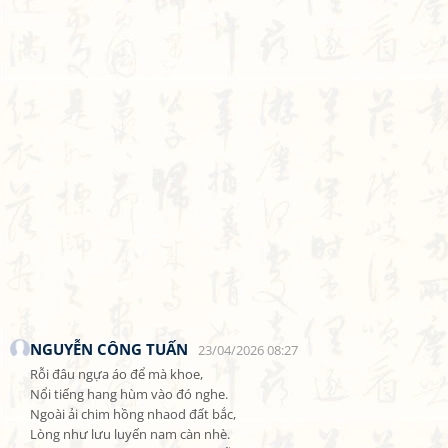
NGUYỄN CÔNG TUẤN
23/04/2026 08:27
Rỗi đâu ngựa áo để mà khoe,

Nổi tiếng hang hùm vào đó nghe.

Ngoài ải chim hồng nhaod đất bắc,

Lòng như lưu luyến nam càn nhè.
