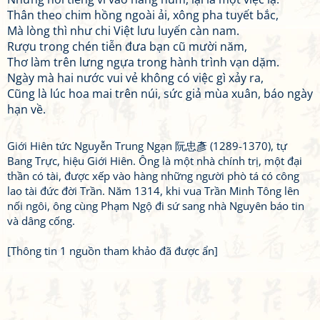
Thân theo chim hồng ngoài ải, xông pha tuyết bắc,
Mà lòng thì như chi Việt lưu luyến càn nam.
Rượu trong chén tiễn đưa bạn cũ mười năm,
Thơ làm trên lưng ngựa trong hành trình vạn dặm.
Ngày mà hai nước vui vẻ không có việc gì xảy ra,
Cũng là lúc hoa mai trên núi, sức giả mùa xuân, báo ngày
hạn về.
Giới Hiên tức Nguyễn Trung Ngạn 阮忠彥 (1289-1370), tự
Bang Trực, hiệu Giới Hiên. Ông là một nhà chính trị, một đại
thần có tài, được xếp vào hàng những người phò tá có công
lao tài đức đời Trần. Năm 1314, khi vua Trần Minh Tông lên
nối ngôi, ông cùng Phạm Ngộ đi sứ sang nhà Nguyên báo tin
và dâng cống.
[Thông tin 1 nguồn tham khảo đã được ẩn]