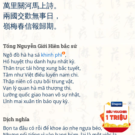
萬
里
關
河
馬
上
詩
。
兩
國
交
歡
無
事
日
，
嶺
梅
春
信
報
歸
期
。
Tống Nguyễn Giới Hiên bắc sứ
Ngô đồ hà hạ sá
khinh phì
,
Hổ huyệt thu danh hựu nhất kỳ.
Thân trục tái hồng xung bắc tuyết,
Tâm như Việt điểu luyến nam chi.
Thập niên cố cựu bôi trung vật,
Vạn lý quan hà mã thượng thi.
Lưỡng quốc giao hoan vô sự nhật,
Lĩnh mai xuân tín báo quy kỳ.
Dịch nghĩa
Bọn ta đâu có rỗi để khoe áo nhẹ ngựa béo,
Nhưng nổi tiếng vì vào hang hùm, lại là một việc lạ.