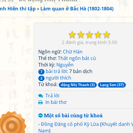
nh Hiên thi tập
»
Làm quan ở Bắc Hà (1802-1804)
☆
☆
☆
☆
☆
2
5.00
Ngôn ngữ:
Chữ Hán
Thể thơ:
Thất ngôn bát cú
Thời kỳ:
Nguyễn
bài trả lời
: 7 bản dịch
7
người thích
2
Từ khoá:
động Nhị Thanh (3)
Lạng Sơn (37)
Trả lời
In bài thơ
Một số bài cùng từ khoá
-
Đồng Đăng có phố Kỳ Lừa
(
Khuyết danh V
Nam
)