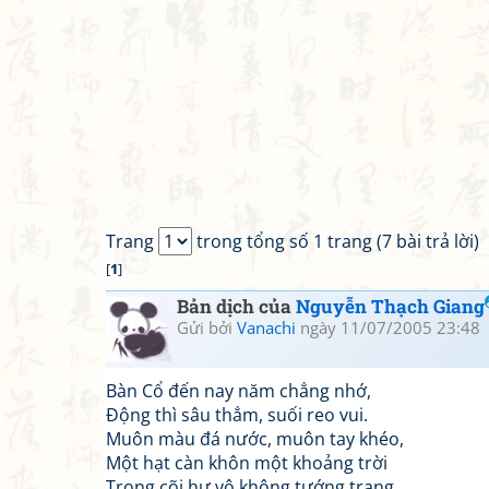
Trang
trong tổng số 1 trang (7 bài trả lời)
[
1
]
Bản dịch của
Nguyễn Thạch Giang
Gửi bởi
Vanachi
ngày 11/07/2005 23:48
Bàn Cổ đến nay năm chẳng nhớ,
Động thì sâu thẳm, suối reo vui.
Muôn màu đá nước, muôn tay khéo,
Một hạt càn khôn một khoảng trời
Trong cõi hư vô không tướng trạng