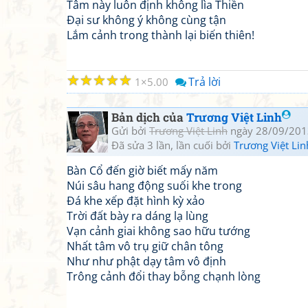
Tâm này luôn định không lìa Thiền
Đại sư không ý không cùng tận
Lắm cảnh trong thành lại biến thiên!
☆
☆
☆
☆
☆
Trả lời
1
5.00
Bản dịch của
Trương Việt Linh
Gửi bởi
Trương Việt Linh
ngày 28/09/201
Đã sửa 3 lần, lần cuối bởi
Trương Việt Lin
Bàn Cổ đến giờ biết mấy năm
Núi sâu hang động suối khe trong
Đá khe xếp đặt hình kỳ xảo
Trời đất bày ra dáng lạ lùng
Vạn cảnh giai không sao hữu tướng
Nhất tâm vô trụ giữ chân tông
Như như phật dạy tâm vô định
Trông cảnh đổi thay bỗng chạnh lòng