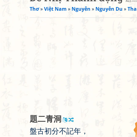
Thơ
»
Việt Nam
»
Nguyễn
»
Nguyễn Du
»
Tha
題
二
青
洞
盤
古
初
分
不
記
年
，