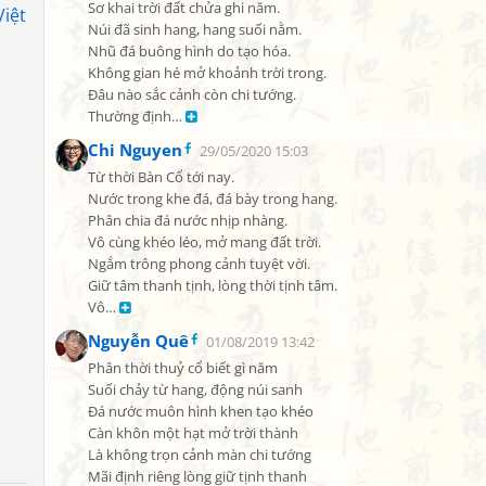
Sơ khai trời đất chửa ghi năm.

iệt
Núi đã sinh hang, hang suối nằm.

Nhũ đá buông hình do tạo hóa.

Không gian hé mở khoảnh trời trong.

Đâu nào sắc cảnh còn chi tướng.

Thường định… 
Chi Nguyen
29/05/2020 15:03
Từ thời Bàn Cổ tới nay.

Nước trong khe đá, đá bày trong hang.

Phân chia đá nước nhịp nhàng.

Vô cùng khéo léo, mở mang đất trời.

Ngắm trông phong cảnh tuyệt vời.

Giữ tâm thanh tịnh, lòng thời tịnh tâm.

Vô… 
Nguyễn Quê
01/08/2019 13:42
Phân thời thuỷ cổ biết gì năm

Suối chảy từ hang, động núi sanh

Đá nước muôn hình khen tạo khéo

Càn khôn một hạt mở trời thành

Là không trọn cảnh màn chi tướng

Mãi định riêng lòng giữ tịnh thanh
