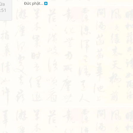
sửa
Đức phật… 
:51