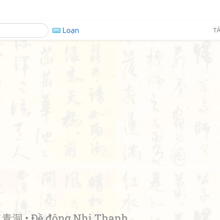
Loạn
TÁ
洞 • Đề động Nhị Thanh