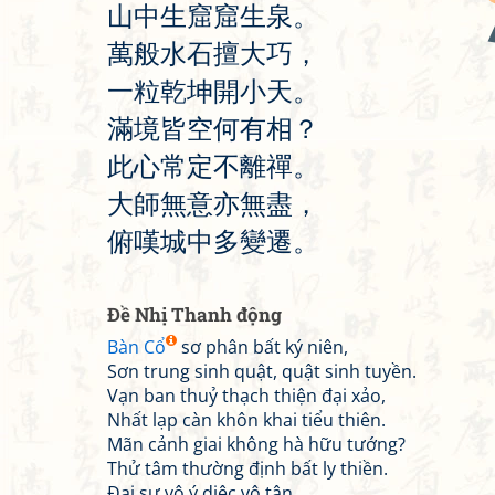
山
中
生
窟
窟
生
泉
。
萬
般
水
石
擅
大
巧
，
一
粒
乾
坤
開
小
天
。
滿
境
皆
空
何
有
相
？
此
心
常
定
不
離
禪
。
大
師
無
意
亦
無
盡
，
俯
嘆
城
中
多
變
遷
。
Đề Nhị Thanh động
Bàn Cổ
sơ phân bất ký niên,
Sơn trung sinh quật, quật sinh tuyền.
Vạn ban thuỷ thạch thiện đại xảo,
Nhất lạp càn khôn khai tiểu thiên.
Mãn cảnh giai không hà hữu tướng?
Thử tâm thường định bất ly thiền.
Đại sư vô ý diệc vô tận,