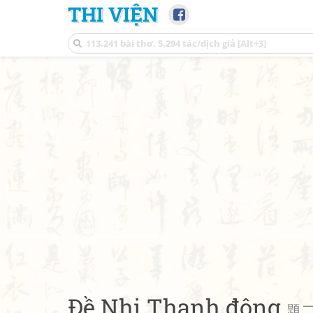
THI VIỆN
Đề Nhị Thanh động
題二青