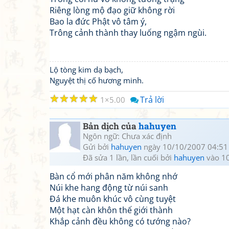
Riêng lòng mộ đạo giữ không rời
Bao la đức Phật vô tâm ý,
Trông cảnh thành thay luống ngậm ngùi.
Lộ tòng kim dạ bạch,
Nguyệt thị cố hương minh.
☆
☆
☆
☆
☆
Trả lời
1
5.00
Bản dịch của
hahuyen
Ngôn ngữ: Chưa xác định
Gửi bởi
hahuyen
ngày 10/10/2007 04:51
Đã sửa 1 lần, lần cuối bởi
hahuyen
vào 1
Bàn cổ mới phân năm không nhớ
Núi khe hang động từ núi sanh
Đá khe muôn khúc vô cùng tuyệt
Một hạt càn khôn thế giới thành
Khắp cảnh đều không có tướng nào?