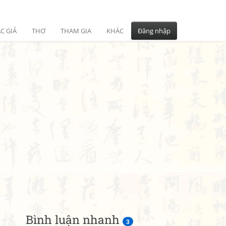
C GIẢ
THƠ
THAM GIA
KHÁC
Đăng nhập
Bình luận nhanh
3