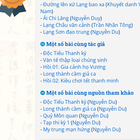
-
Đường lên xứ Lạng bao xa
(
Khuyết danh V
Nam
)
-
Ải Chi Lăng
(
Nguyễn Duy
)
-
Lạng Châu vãn cảnh
(
Trần Nhân Tông
)
-
Lạng Sơn đạo trung
(
Nguyễn Du
)
Một số bài cùng tác giả
-
Độc Tiểu Thanh ký
-
Văn tế thập loại chúng sinh
-
Hồi 01: Gia cảnh họ Vương
-
Long thành cầm giả ca
-
Hồi 02: Kiều chơi tết thanh minh
Một số bài cùng nguồn tham khảo
-
Độc Tiểu Thanh ký
(
Nguyễn Du
)
-
Long thành cầm giả ca
(
Nguyễn Du
)
-
Quỷ Môn quan
(
Nguyễn Du
)
-
Tạp thi kỳ 1
(
Nguyễn Du
)
-
My trung mạn hứng
(
Nguyễn Du
)