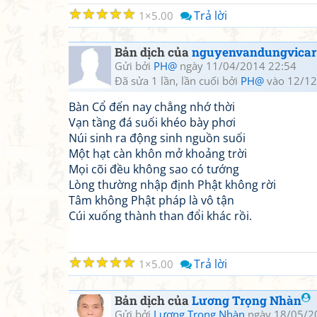
☆
☆
☆
☆
☆
Trả lời
1
5.00
Bản dịch của
nguyenvandungvicar
Gửi bởi
PH@
ngày 11/04/2014 22:54
Đã sửa 1 lần, lần cuối bởi
PH@
vào 12/12
Bàn Cổ đến nay chẳng nhớ thời
Vạn tầng đá suối khéo bày phơi
Núi sinh ra động sinh nguồn suối
Một hạt càn khôn mở khoảng trời
Mọi cõi đều không sao có tướng
Lòng thường nhập định Phật không rời
Tâm không Phật pháp là vô tận
Cúi xuống thành than đổi khác rồi.
☆
☆
☆
☆
☆
Trả lời
1
5.00
Bản dịch của
Lương Trọng Nhàn
Gửi bởi
Lương Trọng Nhàn
ngày 18/05/2