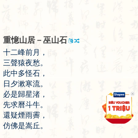
重
憶
山
居
－
巫
山
石
十
二
峰
前
月
，
三
聲
猿
夜
愁
。
此
中
多
怪
石
，
日
夕
漱
寒
流
。
必
是
歸
星
渚
，
先
求
曆
斗
牛
。
還
疑
煙
雨
霽
，
仿
佛
是
嵩
丘
。