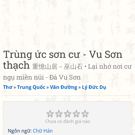
Trùng ức sơn cư - Vu Sơn
thạch
重憶山居－巫山石 • Lại nhớ nơi cư
ngụ miền núi - Đá Vu Sơn
Thơ
»
Trung Quốc
»
Vãn Đường
»
Lý Đức Dụ
☆
☆
☆
☆
☆
Chưa có đánh giá nào
Ngôn ngữ:
Chữ Hán