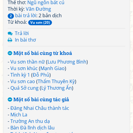
Thể thơ:
Ngũ ngôn bát cú
Thời kỳ:
Vãn Đường
bài trả lời
: 2 bản dịch
2
Từ khoá:
Vu sơn (20)
Trả lời
In bài thơ
Một số bài cùng từ khoá
-
Vu sơn thần nữ
(
Lưu Phương Bình
)
-
Vu sơn khúc
(
Mạnh Giao
)
-
Tình kỳ 1
(
Đỗ Phủ
)
-
Vu sơn cao
(
Thẩm Thuyên Kỳ
)
-
Quá Sở cung
(
Lý Thương Ẩn
)
Một số bài cùng tác giả
-
Đăng Nhai Châu thành tác
-
Mịch La
-
Trường An thu dạ
-
Bàn Đà lĩnh dịch lâu