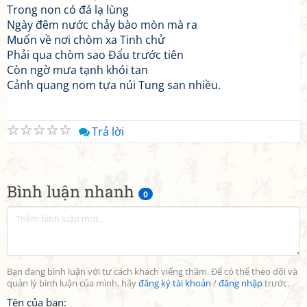
Trong non có đá lạ lùng
Ngày đêm nước chảy bào mòn mà ra
Muốn về nơi chòm xa Tinh chử
Phải qua chòm sao Đẩu trước tiên
Còn ngờ mưa tạnh khói tan
Cảnh quang nom tựa núi Tung san nhiều.
☆
☆
☆
☆
☆
Trả lời
Bình luận nhanh
0
Bạn đang bình luận với tư cách khách viếng thăm. Để có thể theo dõi và
quản lý bình luận của mình, hãy
đăng ký tài khoản
/
đăng nhập
trước.
Tên của bạn: