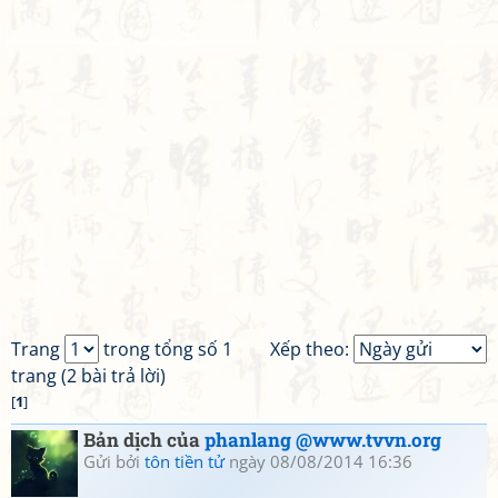
Trang
trong tổng số 1
Xếp theo:
trang (2 bài trả lời)
[
1
]
Bản dịch của
phanlang @www.tvvn.org
Gửi bởi
tôn tiền tử
ngày 08/08/2014 16:36