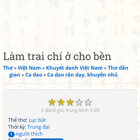
Làm trai chí ở cho bền
Thơ
»
Việt Nam
»
Khuyết danh Việt Nam
»
Thơ dân
gian
»
Ca dao
»
Ca dao răn dạy, khuyên nhủ
☆
☆
☆
☆
☆
3
3.00
Thể thơ:
Lục bát
Thời kỳ:
Trung đại
người thích
1