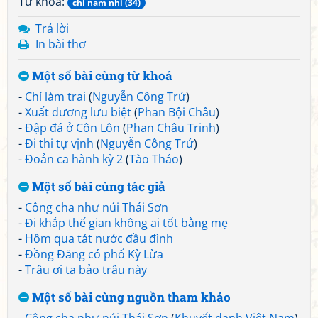
Từ khoá:
chí nam nhi (34)
Trả lời
In bài thơ
Một số bài cùng từ khoá
-
Chí làm trai
(
Nguyễn Công Trứ
)
-
Xuất dương lưu biệt
(
Phan Bội Châu
)
-
Đập đá ở Côn Lôn
(
Phan Châu Trinh
)
-
Đi thi tự vịnh
(
Nguyễn Công Trứ
)
-
Đoản ca hành kỳ 2
(
Tào Tháo
)
Một số bài cùng tác giả
-
Công cha như núi Thái Sơn
-
Đi khắp thế gian không ai tốt bằng mẹ
-
Hôm qua tát nước đầu đình
-
Đồng Đăng có phố Kỳ Lừa
-
Trâu ơi ta bảo trâu này
Một số bài cùng nguồn tham khảo