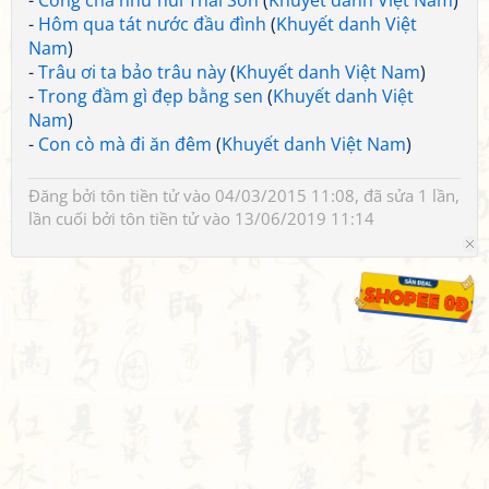
-
Công cha như núi Thái Sơn
(
Khuyết danh Việt Nam
)
-
Hôm qua tát nước đầu đình
(
Khuyết danh Việt
Nam
)
-
Trâu ơi ta bảo trâu này
(
Khuyết danh Việt Nam
)
-
Trong đầm gì đẹp bằng sen
(
Khuyết danh Việt
Nam
)
-
Con cò mà đi ăn đêm
(
Khuyết danh Việt Nam
)
Đăng bởi
tôn tiền tử
vào 04/03/2015 11:08, đã sửa 1 lần,
lần cuối bởi
tôn tiền tử
vào 13/06/2019 11:14