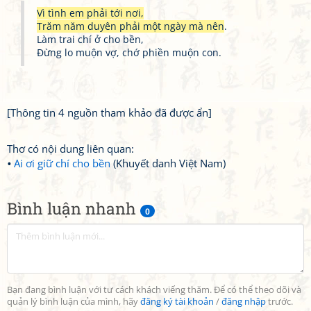
Vì tình em phải tới nơi,
Trăm năm duyên phải một ngày mà nên
.
Làm trai chí ở cho bền,
Đừng lo muộn vợ, chớ phiền muộn con.
[Thông tin 4 nguồn tham khảo đã được ẩn]
Thơ có nội dung liên quan:
Ai ơi giữ chí cho bền
(Khuyết danh Việt Nam)
Bình luận nhanh
0
Bạn đang bình luận với tư cách khách viếng thăm. Để có thể theo dõi và
quản lý bình luận của mình, hãy
đăng ký tài khoản
/
đăng nhập
trước.