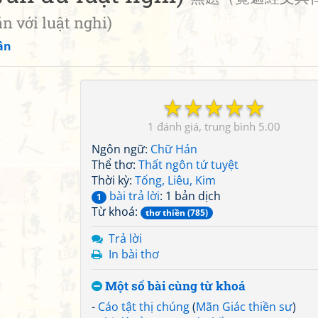
 với luật nghi)
ân
☆
☆
☆
☆
☆
1
5.00
Ngôn ngữ:
Chữ Hán
Thể thơ:
Thất ngôn tứ tuyệt
Thời kỳ:
Tống, Liêu, Kim
bài trả lời
: 1 bản dịch
1
Từ khoá:
thơ thiền (785)
Trả lời
In bài thơ
Một số bài cùng từ khoá
-
Cáo tật thị chúng
(
Mãn Giác thiền sư
)