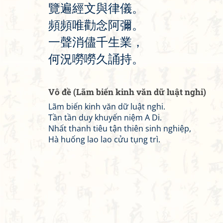
覽
遍
經
文
與
律
儀
。
頻
頻
唯
勸
念
阿
彌
。
一
聲
消
儘
千
生
業
，
何
況
嘮
嘮
久
誦
持
。
Vô đề (Lãm biến kinh văn dữ luật nghi)
Lãm biến kinh văn dữ luật nghi.
Tần tần duy khuyến niệm A Di.
Nhất thanh tiêu tận thiên sinh nghiệp,
Hà huống lao lao cửu tụng trì.