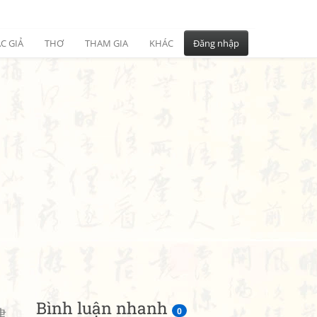
C GIẢ
THƠ
THAM GIA
KHÁC
Đăng nhập
Bình luận nhanh
律
0