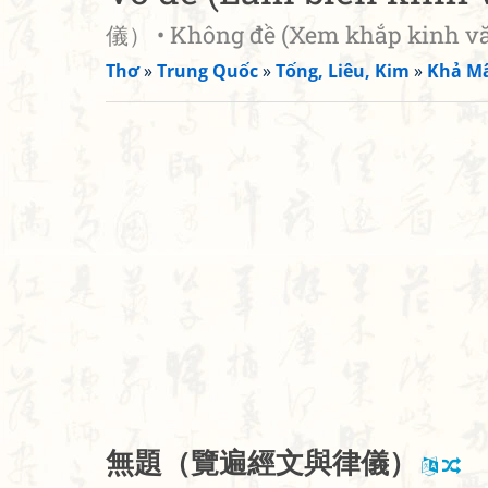
儀） • Không đề (Xem khắp kinh văn
Thơ
»
Trung Quốc
»
Tống, Liêu, Kim
»
Khả M
無
題
（
覽
遍
經
文
與
律
儀
）