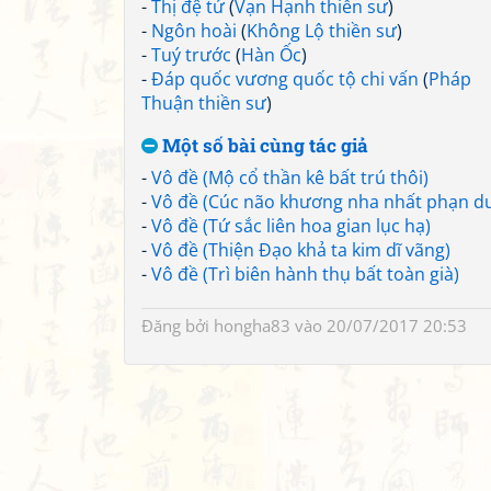
-
Thị đệ tử
(
Vạn Hạnh thiền sư
)
-
Ngôn hoài
(
Không Lộ thiền sư
)
-
Tuý trước
(
Hàn Ốc
)
-
Đáp quốc vương quốc tộ chi vấn
(
Pháp
Thuận thiền sư
)
Một số bài cùng tác giả
-
Vô đề (Mộ cổ thần kê bất trú thôi)
-
Vô đề (Cúc não khương nha nhất phạn d
-
Vô đề (Tứ sắc liên hoa gian lục hạ)
-
Vô đề (Thiện Đạo khả ta kim dĩ vãng)
-
Vô đề (Trì biên hành thụ bất toàn già)
Đăng bởi
hongha83
vào 20/07/2017 20:53