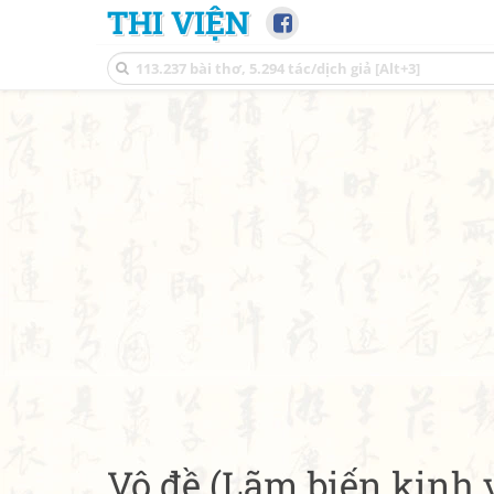
THI VIỆN
Vô đề (Lãm biến kinh 