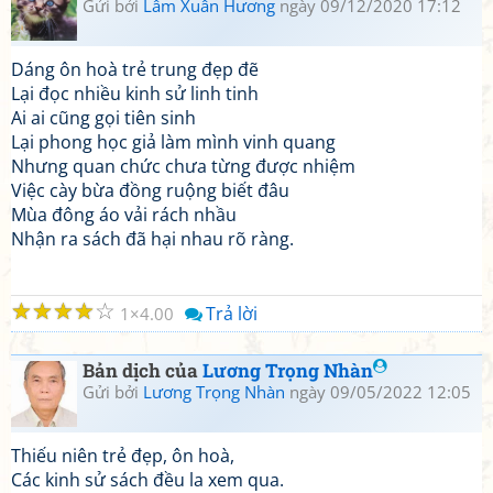
Gửi bởi
Lâm Xuân Hương
ngày 09/12/2020 17:12
Dáng ôn hoà trẻ trung đẹp đẽ
Lại đọc nhiều kinh sử linh tinh
Ai ai cũng gọi tiên sinh
Lại phong học giả làm mình vinh quang
Nhưng quan chức chưa từng được nhiệm
Việc cày bừa đồng ruộng biết đâu
Mùa đông áo vải rách nhầu
Nhận ra sách đã hại nhau rõ ràng.
☆
☆
☆
☆
☆
Trả lời
1
4.00
Bản dịch của
Lương Trọng Nhàn
Gửi bởi
Lương Trọng Nhàn
ngày 09/05/2022 12:05
Thiếu niên trẻ đẹp, ôn hoà,
Các kinh sử sách đều la xem qua.