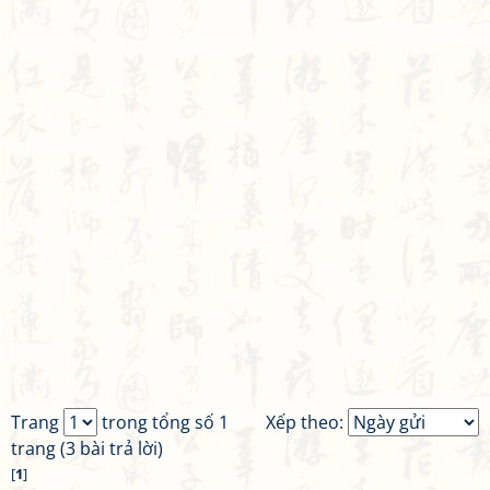
Trang
trong tổng số 1
Xếp theo:
trang (3 bài trả lời)
[
1
]