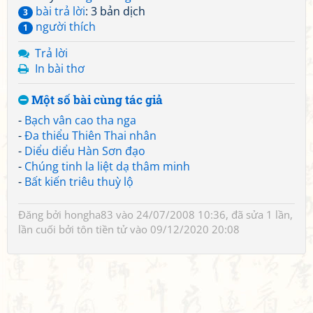
bài trả lời
: 3 bản dịch
3
người thích
1
Trả lời
In bài thơ
Một số bài cùng tác giả
-
Bạch vân cao tha nga
-
Đa thiểu Thiên Thai nhân
-
Diểu diểu Hàn Sơn đạo
-
Chúng tinh la liệt dạ thâm minh
-
Bất kiến triêu thuỳ lộ
Đăng bởi
hongha83
vào 24/07/2008 10:36, đã sửa 1 lần,
lần cuối bởi
tôn tiền tử
vào 09/12/2020 20:08