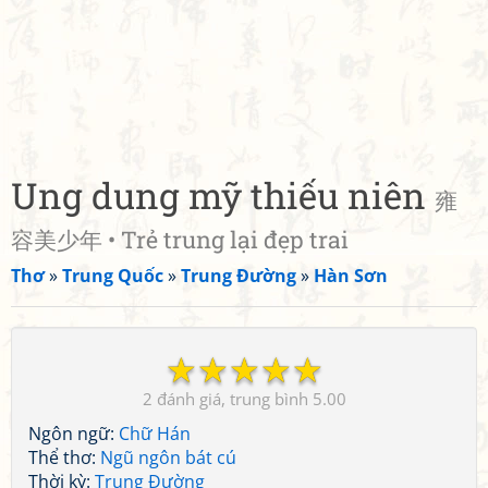
Ung dung mỹ thiếu niên
雍
容美少年 • Trẻ trung lại đẹp trai
Thơ
»
Trung Quốc
»
Trung Đường
»
Hàn Sơn
☆
☆
☆
☆
☆
2
5.00
Ngôn ngữ:
Chữ Hán
Thể thơ:
Ngũ ngôn bát cú
Thời kỳ:
Trung Đường