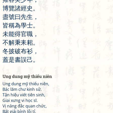
博
覽
諸
經
史
。
盡
號
曰
先
生
，
皆
稱
為
學
士
。
未
能
得
官
職
，
不
解
秉
耒
耜
。
冬
披
破
布
衫
，
蓋
是
書
誤
己
。
Ung dung mỹ thiếu niên
Ung dung mỹ thiếu niên,
Bác lãm chư kinh sử.
Tận hiệu viết tiên sinh,
Giai xưng vi học sĩ.
Vị năng đắc quan chức,
Bất giải bỉnh lỗi tỉ.