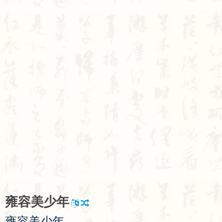
雍
容
美
少
年
雍
容
美
少
年
，