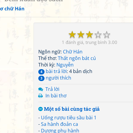
ơ chữ Hán
☆
☆
☆
☆
☆
1
3.00
Ngôn ngữ:
Chữ Hán
Thể thơ:
Thất ngôn bát cú
Thời kỳ:
Nguyễn
bài trả lời
: 4 bản dịch
4
người thích
3
Trả lời
In bài thơ
Một số bài cùng tác giả
-
Uống rượu tiêu sầu bài 1
-
Sa hành đoản ca
-
Dương phụ hành