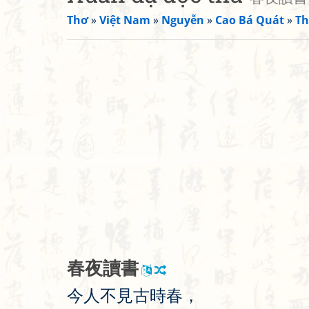
Thơ
»
Việt Nam
»
Nguyễn
»
Cao Bá Quát
»
Th
春
夜
讀
書
今
人
不
見
古
時
春
，