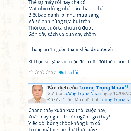
Thế sự mấy rồi nay chả cổ
Mắt nhìn đừng nhận ảo thành chân
Biết bao danh lợi như mưa sáng
Vô số anh hùng tựa bụi trần
Thói tục cười ta chưa rũ được
Gần đây sách vở quá say chăm
[Thông tin 1 nguồn tham khảo đã được ẩn]
Khi bạn so găng với cuộc đời, cuộc đời luôn luôn 
☆
☆
☆
☆
☆
Trả lời
Bản dịch của
Lương Trọng Nhàn
Gửi bởi
Lương Trọng Nhàn
ngày 10/08/2
Đã sửa 1 lần, lần cuối bởi
Lương Trọng N
Chẳng thấy xuân xưa thời cuộc nay,
Xuân nay người trước ngẩn ngơ thay!
Việc đời bỗng chốc không kim cổ,
Trước mắt dễ lầm hư thực bày?