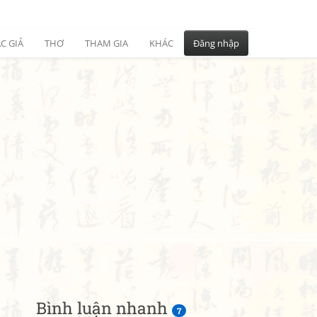
C GIẢ
THƠ
THAM GIA
KHÁC
Đăng nhập
Bình luận nhanh
7