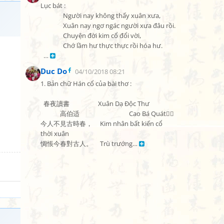
Lục bát :

               Người nay không thấy xuân xưa,

               Xuân nay ngơ ngác người xưa đâu rồi.

               Chuyện đời kim cổ đổi vời,

               Chớ lầm hư thực thực rồi hóa hư.

  … 
Duc Do
04/10/2018 08:21
1. Bản chữ Hán cổ của bài thơ :

  春夜讀書                   Xuân Dạ Độc Thư

             高伯适                                 Cao Bá Quát

今人不見古時春，     Kim nhân bất kiến cổ 
thời xuân

惆悵今春對古人。     Trù trướng… 