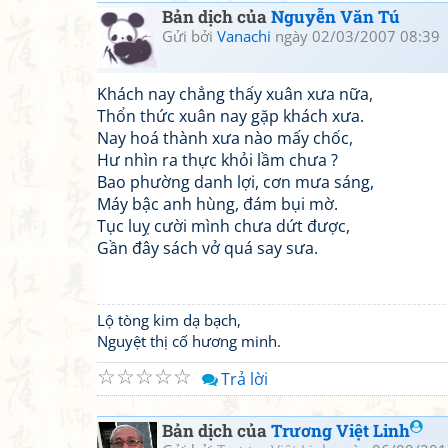
Bản dịch của
Nguyễn Văn Tú
Gửi bởi
Vanachi
ngày 02/03/2007 08:39
Khách nay chẳng thấy xuân xưa nữa,
Thổn thức xuân nay gặp khách xưa.
Nay hoá thành xưa nào mấy chốc,
Hư nhìn ra thực khỏi lầm chưa ?
Bao phường danh lợi, cơn mưa sáng,
Máy bậc anh hùng, đám bụi mờ.
Tục luỵ cười mình chưa dứt được,
Gần đây sách vở quá say sưa.
Lộ tòng kim dạ bạch,
Nguyệt thị cố hương minh.
☆
☆
☆
☆
☆
Trả lời
Bản dịch của
Trương Việt Linh