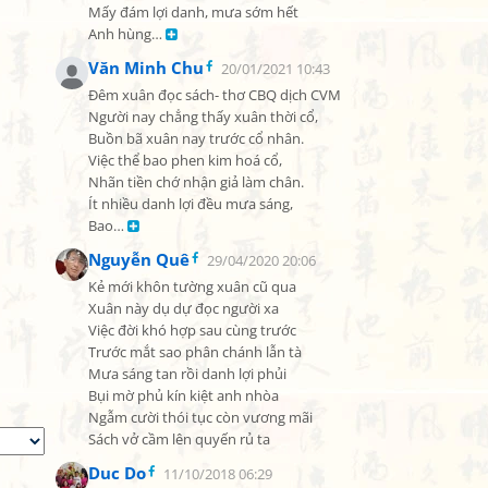
Mấy đám lợi danh, mưa sớm hết

Anh hùng… 
Văn Minh Chu
20/01/2021 10:43
Đêm xuân đọc sách- thơ CBQ dịch CVM

Người nay chẳng thấy xuân thời cổ,

Buồn bã xuân nay trước cổ nhân.

Việc thể bao phen kim hoá cổ,

Nhãn tiền chớ nhận giả làm chân.

Ít nhiều danh lợi đều mưa sáng,

Bao… 
Nguyễn Quê
29/04/2020 20:06
Kẻ mới khôn tường xuân cũ qua

Xuân này dụ dự đọc người xa

Việc đời khó hợp sau cùng trước

Trước mắt sao phân chánh lẫn tà

Mưa sáng tan rồi danh lợi phủi

Bụi mờ phủ kín kiệt anh nhòa

Ngẫm cười thói tục còn vương mãi

Sách vở cầm lên quyến rủ ta
Duc Do
11/10/2018 06:29