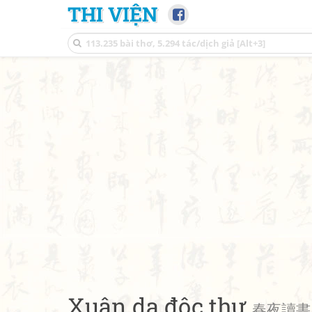
THI VIỆN
Xuân dạ độc thư
春夜讀書 •