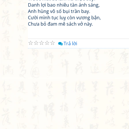
Danh lợi bao nhiêu tàn ánh sáng,
Anh hùng vô số bụi trần bay.
Cười mình tục luỵ còn vương bận,
Chưa bỏ đam mê sách vở này.
☆
☆
☆
☆
☆
Trả lời