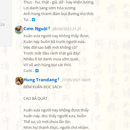
Thực - hư, thật - giả, dở - hay khôn lường

Lợi danh sáng sớm hóa sương

Anh hùng thành đám bụi đường mà thôi

Tự… 
sửa
Cơm Nguội
28/03/2023 21:21
Xuân xưa người nay không thấy được,

Xuân nay buồn bã trước người xưa..

Việc đời sao biết mới không cũ?

Trước mắt đâu rành thật giả đây!

Nhiều ít lợi danh mưa sớm quét,

Vô số anh hùng bụi cát thôi.

Cười… 
Hung Trandang
27/05/2021 04:05
ĐÊM XUÂN ĐỌC SÁCH

CAO BÁ QUÁT

Xuân xưa người nay không được thấy

Xuân nay, đọc thấy người xưa, buồn

Thế sự, cũ mới chưa lẫn lộn

Nhìn hư thành thực, người chớ nhầm.
