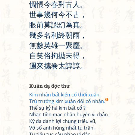
惆
悵
今
春
對
古
人
。
世
事
幾
何
今
不
古
，
眼
前
莫
認
幻
為
真
。
幾
多
名
利
終
朝
雨
，
無
數
英
雄
一
聚
塵
。
自
笑
俗
拘
拋
未
得
，
邇
來
攜
卷
太
諄
諄
。
Xuân dạ độc thư
Kim nhân bất kiến cổ thời xuân,
Trù trướng kim xuân đối cổ nhân.
Thế sự kỷ hà kim bất cổ ?
Nhãn tiền mạc nhận huyễn vi chân.
Kỷ đa danh lợi chung triêu vũ,
Vô số anh hùng nhất tụ trần.
Tự tiếu tục câu phao vị đắc,