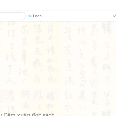
Loạn
TÁ
 Đêm xuân đọc sách