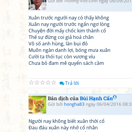
Gửi bởi
Trương Việt Linh
ngày 06/09/201
Xuân trước người nay có thấy không
Xuân nay người trước ngẩn ngơ lòng
Chuyện đời mấy chốc kim thành cổ
Thế sự đừng coi giả hoá chân
Vô số anh hùng, làn bụi đỏ
Muôn ngàn danh lợi, bóng mưa xuân
Cười ta thói tục còn vương víu
Chưa bỏ đam mê quyển sách cầm
☆
☆
☆
☆
☆
Trả lời
Bản dịch của
Bùi Hạnh Cẩn
Gửi bởi
hongha83
ngày 06/04/2016 08:3
Người nay không biết xuân thời cổ
Đau đáu xuân này nhớ cổ nhân