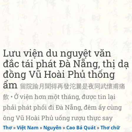
Lưu viện du nguyệt văn
đắc tái phát Đà Nẵng, thị dạ
đồng Vũ Hoài Phủ thống
ẩm
留院踰月聞得再發沱曩是夜同武懷甫痛
飲 • Ở viện hơn một tháng, được tin lại
phải phát phối đi Đà Nẵng, đêm ấy cùng
ông Vũ Hoài Phủ uống rượu thực say
Thơ
»
Việt Nam
»
Nguyễn
»
Cao Bá Quát
»
Thơ chữ