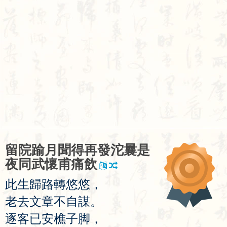
留
院
踰
月
聞
得
再
發
沱
曩
是
夜
同
武
懷
甫
痛
飲
此
生
歸
路
轉
悠
悠
，
老
去
文
章
不
自
謀
。
逐
客
已
安
樵
子
脚
，