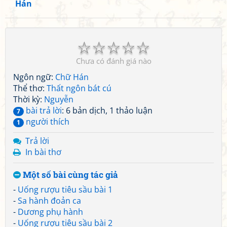
Hán
☆
☆
☆
☆
☆
Chưa có đánh giá nào
Ngôn ngữ:
Chữ Hán
Thể thơ:
Thất ngôn bát cú
Thời kỳ:
Nguyễn
bài trả lời
: 6 bản dịch, 1 thảo luận
7
người thích
1
Trả lời
In bài thơ
Một số bài cùng tác giả
-
Uống rượu tiêu sầu bài 1
-
Sa hành đoản ca
-
Dương phụ hành
-
Uống rượu tiêu sầu bài 2