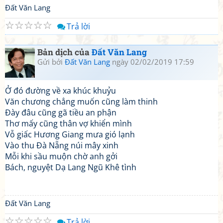
Đất Văn Lang
☆
☆
☆
☆
☆
Trả lời
Bản dịch của
Đất Văn Lang
Gửi bởi
Đất Văn Lang
ngày 02/02/2019 17:59
Ở đó đường về xa khúc khuỷu
Văn chương chẳng muốn cũng làm thinh
Đày đâu cũng gã tiều an phận
Thơ mấy cũng thân vợ khiển mình
Vỗ giấc Hương Giang mưa gió lạnh
Vào thu Đà Nẵng núi mây xinh
Mỗi khi sầu muộn chờ anh gởi
Bách, nguyệt Dạ Lang Ngũ Khê tình
Đất Văn Lang
☆
☆
☆
☆
☆
Trả lời