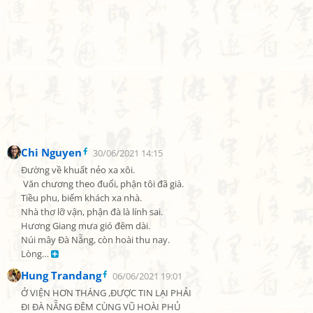
Chi Nguyen
30/06/2021 14:15
Đường về khuất nẻo xa xôi.

 Văn chương theo đuổi, phận tôi đã già.

Tiều phu, biếm khách xa nhà.

Nhà thơ lỡ vận, phận đà là lính sai.

Hương Giang mưa gió đêm dài.

Núi mây Đà Nẵng, còn hoài thu nay.

Lòng… 
Hung Trandang
06/06/2021 19:01
Ở VIỆN HƠN THÁNG ,ĐƯỢC TIN LẠI PHẢI

ĐI ĐÀ NẴNG ĐÊM CÙNG VŨ HOÀI PHỦ
