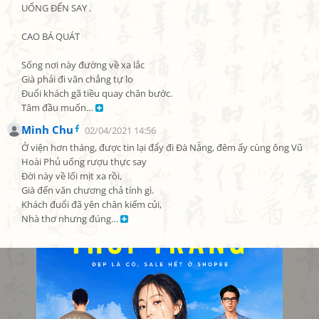
UỐNG ĐẾN SAY .

CAO BÁ QUÁT

Sống nơi này đường về xa lắc

Già phải đi văn chẳng tự lo

Đuổi khách gã tiều quay chân bước.

Tâm đầu muốn… 
Minh Chu
02/04/2021 14:56
Ở viện hơn tháng, được tin lại đẩy đi Đà Nẵng, đêm ấy cùng ông Vũ 
Hoài Phủ uống rượu thực say

Đời này về lối mịt xa rồi,

Già đến văn chương chả tính gì.

Khách đuổi đã yên chân kiếm củi,

Nhà thơ nhưng đúng… 