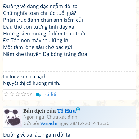
Đường về dằng dặc ngẫm đời ta
Chữ nghĩa toan chi lúc tuổi già?
Phận trục đành chân anh kiếm củi
Đầu thơ còn tướng tính đày xa
Hương kiều mưa gió đêm thao thức
Đà Tấn non mây thu lững lờ
Một tấm lòng sầu chờ bác gửi:
Năm khe thuyền Dạ bóng trăng đưa
Lộ tòng kim dạ bạch,
Nguyệt thị cố hương minh.
☆
☆
☆
☆
☆
Trả lời
Bản dịch của
Tố Hữu
Ngôn ngữ: Chưa xác định
Gửi bởi
Vanachi
ngày 28/12/2014 13:30
Đường về xa lắc, ngẫm đời ta