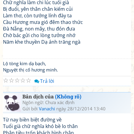
Chữ nghĩa làm chi lúc tuổi già
Bị đuổi, yên thân chân kiếm củi
Làm thơ, còn tướng lính đày ta
Cầu Hương mưa gió đêm thao thức
Đà Nẵng, non mây, thu đón đưa
Chờ bác gửi cho lòng tưởng nhớ
Năm khe thuyền Dạ ánh trăng ngà
Lộ tòng kim dạ bạch,
Nguyệt thị cố hương minh.
☆
☆
☆
☆
☆
Trả lời
Bản dịch của
(Không rõ)
Ngôn ngữ: Chưa xác định
Gửi bởi
Vanachi
ngày 28/12/2014 13:40
Từ nay biền biệt đường về
Tuổi già chữ nghĩa khó bề lo thân
Phận tiều trốn khách bình chân