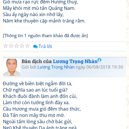
Gió mưa rạo rực đêm Hương thuỷ,
Mây khói mịt mù tấn Quảng Nam.
Sầu ấy ngày nào xin nhớ lấy,
Năm khe thuyền cặp mảnh trăng rằm.
[Thông tin 1 nguồn tham khảo đã được ẩn]
☆
☆
☆
☆
☆
Trả lời
Bản dịch của
Lương Trọng Nhàn
Gửi bởi
Lương Trọng Nhàn
ngày 06/08/2018 19:30
Đường về biền biệt ngẫm đời ta,
Chữ nghĩa sao an lúc tuổi già?
Khách đuồi đành làm anh đốn củi,
Làm thơ còn tướng lính đày xa.
Cầu Hương mưa gió đêm thao thức,
Đà Tấn non mây thu mịt mờ.
Ngoài tấm lòng sầu chờ bác gửi,
Ngũ Khê thuyền Dạ ánh trăng ngà.