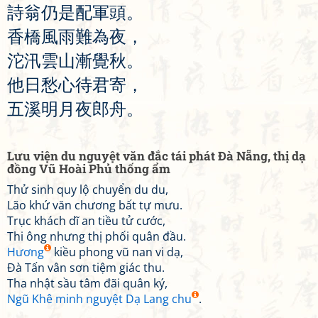
詩
翁
仍
是
配
軍
頭
。
香
橋
風
雨
難
為
夜
，
沱
汛
雲
山
漸
覺
秋
。
他
日
愁
心
待
君
寄
，
五
溪
明
月
夜
郎
舟
。
Lưu viện du nguyệt văn đắc tái phát Đà Nẵng, thị dạ
đồng Vũ Hoài Phủ thống ẩm
Thử sinh quy lộ chuyển du du,
Lão khứ văn chương bất tự mưu.
Trục khách dĩ an tiều tử cước,
Thi ông nhưng thị phối quân đầu.
Hương
kiều phong vũ nan vi dạ,
Đà Tấn vân sơn tiệm giác thu.
Tha nhật sầu tâm đãi quân ký,
Ngũ Khê minh nguyệt Dạ Lang chu
.