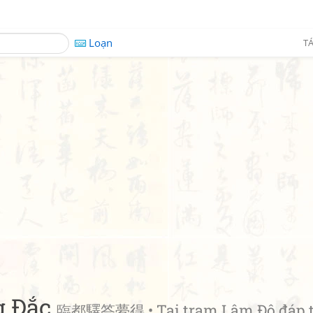
Loạn
TÁ
g Đắc
臨都驛答夢得 • Tại trạm Lâm Đô đáp 