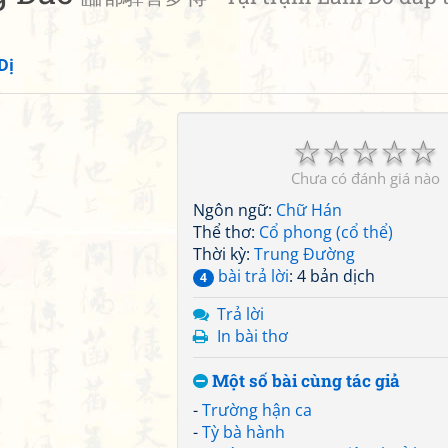
Dị
☆
☆
☆
☆
☆
Chưa có đánh giá nào
Ngôn ngữ:
Chữ Hán
Thể thơ:
Cổ phong (cổ thể)
Thời kỳ:
Trung Đường
bài trả lời
: 4 bản dịch
4
Trả lời
In bài thơ
Một số bài cùng tác giả
-
Trường hận ca
-
Tỳ bà hành