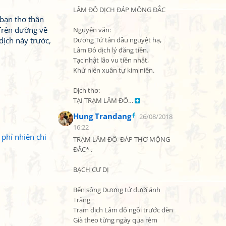
LÂM ĐÔ DỊCH ĐÁP MÔNG ĐẮC

 bạn thơ thân
 Trên đường về
Nguyên văn:

dịch này trước,
Dương Tử tân đầu nguyệt hạ,

Lâm Đô dịch lý đăng tiền.

Tạc nhật lão vu tiền nhật,

Khứ niên xuân tự kim niên.

Dịch thơ:

TẠI TRẠM LÂM ĐÔ… 
Hung Trandang
26/08/2018
16:22
phỉ nhiên chi
TRẠM LÂM ĐÔ  ĐÁP THƠ MỘNG 
ĐẮC* .

BẠCH CƯ DỊ

Bến sông Dương tử dướí ánh  
Trăng

Trạm dịch Lâm đô ngồi trước đèn

Già theo từng ngày qua rèm
