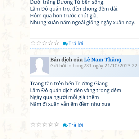
Dưới trăng Dương Tử bến sông,
Lâm Đô quán trọ, đèn chong đêm dài.
Hôm qua hơn trước chút già,
Nhưng xuân năm ngoái giống ngày xuân nay.
☆
☆
☆
☆
☆
Trả lời
Bản dịch của
Lê Nam Thắng
Gửi bởi
lnthang281
ngày 21/10/2023 22
Trăng tàn trên bến Trường Giang
Lâm Đô quán dịch đèn vàng trong đêm
Ngày qua người mỗi già thêm
Năm đi xuân vẫn êm đềm như xưa
☆
☆
☆
☆
☆
Trả lời