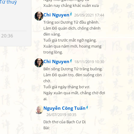
 Tứ thuỷ
Xuân nay chẳng khác xuân xưa
Chi Nguyen
26/05/2021 17:44
Trăng soi Dương Tử đầu ghềnh.

Lâm Đô quán dịch, chông chênh 
đèn vàng.

 20:36
Tuổi già trước mắt ngỡ ngàng.

Xuân qua năm mới, hoang mang 
trong lòng.
Chi Nguyen
18/11/2019 10:30
Bến sông Dương Tử trăng buông.

Lâm Đô quán trọ, đèn suông còn 
chờ.

Tuổi già ngày tháng bơ vơ.

Ngày xuân qua mất, chẳng chờ đợi 
ai.
Nguyễn Công Tuấn
26/07/2019 10:35
Dịch thơ của Bạch Cư Dị

Bài:
