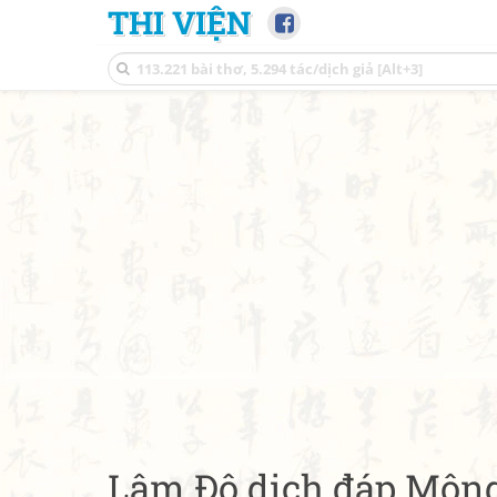
THI VIỆN
Lâm Đô dịch đáp Mộn