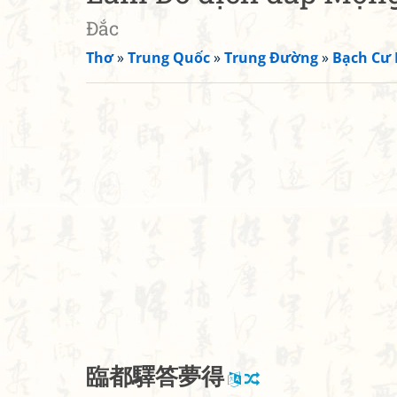
Đắc
Thơ
»
Trung Quốc
»
Trung Đường
»
Bạch Cư 
臨
都
驛
答
夢
得