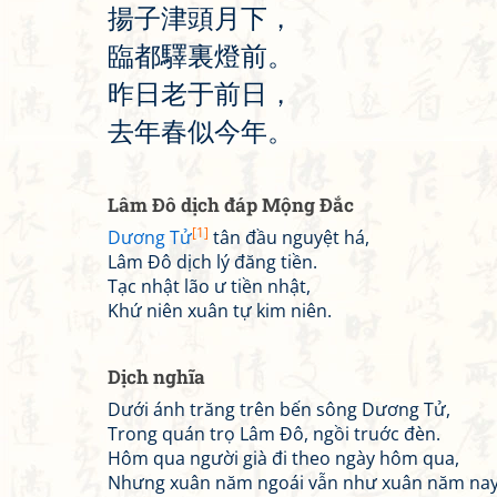
揚
子
津
頭
月
下
，
臨
都
驛
裏
燈
前
。
昨
日
老
于
前
日
，
去
年
春
似
今
年
。
Lâm Đô dịch đáp Mộng Đắc
[1]
Dương Tử
tân đầu nguyệt há,
Lâm Đô dịch lý đăng tiền.
Tạc nhật lão ư tiền nhật,
Khứ niên xuân tự kim niên.
Dịch nghĩa
Dưới ánh trăng trên bến sông Dương Tử,
Trong quán trọ Lâm Đô, ngồi truớc đèn.
Hôm qua người già đi theo ngày hôm qua,
Nhưng xuân năm ngoái vẫn như xuân năm nay