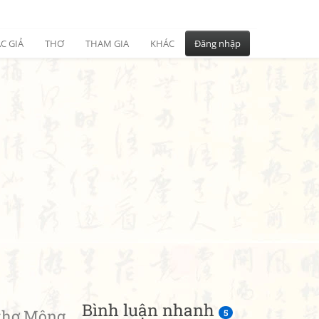
C GIẢ
THƠ
THAM GIA
KHÁC
Đăng nhập
Bình luận nhanh
thơ Mộng
5