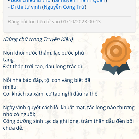
-
Buổi chiều lữ thứ
(
Bà huyện Thanh Quan
)
-
Đi thi tự vịnh
(
Nguyễn Công Trứ
)
Đăng bởi
tôn tiền tử
vào 01/10/2023 00:43
(Dùng chữ trong Truyện Kiều)
Non khơi nước thẳm, lạc bước phù
tang;
Đất thấp trời cao, đau lòng trắc dĩ.
Nỗi nhà báo đáp, tội con vâng biết đã
nhiều;
Cõi khách xa xăm, cơ tạo nghĩ đâu ra thế.
Ngày vĩnh quyết cách lời khuất mặt, tấc lòng nào thương
nhớ có nguôi;
Công dưỡng sinh tạc dạ ghi lòng, trăm thân dẫu đền bồi
chưa dễ.