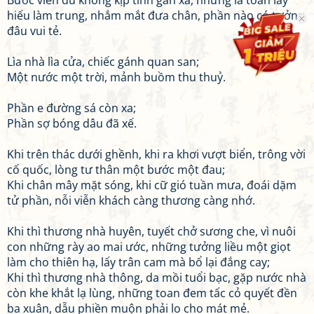
Bước viễn du không kịp tính gần xa, những là toan lấy
hiếu làm trung, nhắm mắt đưa chân, phần nào có tưởng
đâu vui tẻ.
Lìa nhà lìa cửa, chiếc gánh quan san;
Một nước một trời, mảnh buồm thu thuỷ.
Phần e đường sá còn xa;
Phần sợ bóng dâu đã xế.
Khi trên thác dưới ghềnh, khi ra khơi vượt biển, trông vời
cố quốc, lòng tư thân một bước một đau;
Khi chân mây mặt sóng, khi cữ gió tuần mưa, đoái dặm
tử phần, nỗi viễn khách càng thương càng nhớ.
Khi thì thương nhà huyên, tuyết chở sương che, vì nuôi
con những rày ao mai ước, những tưởng liều một giọt
làm cho thiên hạ, lấy trân cam mà bổ lại đắng cay;
Khi thì thương nhà thông, da mồi tuổi bạc, gặp nước nhà
còn khe khắt lạ lùng, những toan đem tấc cỏ quyết đền
ba xuân, dẫu phiền muộn phải lo cho mát mẻ.