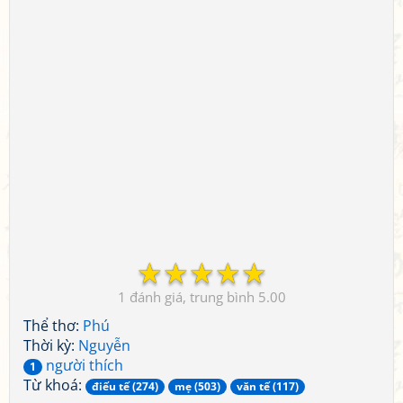
☆
☆
☆
☆
☆
1
5.00
Thể thơ:
Phú
Thời kỳ:
Nguyễn
người thích
1
Từ khoá:
điếu tế (274)
mẹ (503)
văn tế (117)