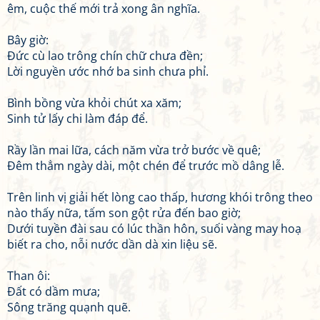
êm, cuộc thế mới trả xong ân nghĩa.
Bây giờ:
Đức cù lao trông chín chữ chưa đền;
Lời nguyền ước nhớ ba sinh chưa phỉ.
Bình bồng vừa khỏi chút xa xăm;
Sinh tử lấy chi làm đáp để.
Rầy lần mai lữa, cách năm vừa trở bước về quê;
Đêm thẳm ngày dài, một chén để trước mồ dâng lễ.
Trên linh vị giải hết lòng cao thấp, hương khói trông theo
nào thấy nữa, tấm son gột rửa đến bao giờ;
Dưới tuyền đài sau có lúc thần hôn, suối vàng may hoạ
biết ra cho, nỗi nước dần dà xin liệu sẽ.
Than ôi:
Đất có dầm mưa;
Sông trăng quạnh quẽ.