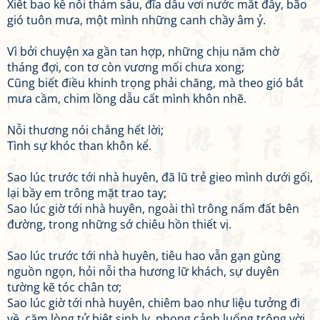
Xiết bao kể nỗi thảm sầu, đĩa dầu vơi nước mắt đầy, bão
gió tuôn mưa, một mình những canh chầy âm ỷ.
Vì bởi chuyện xa gần tan hợp, những chịu năm chờ
tháng đợi, con tơ còn vương mối chưa xong;
Cũng biết điều khinh trọng phải chăng, mà theo gió bắt
mưa cầm, chim lồng dẫu cất mình khôn nhẽ.
Nỗi thương nói chẳng hết lời;
Tình sự khóc than khôn kể.
Sao lúc trước tới nhà huyên, đã lũ trẻ gieo mình dưới gối,
lại bầy em trông mặt trao tay;
Sao lúc giờ tới nhà huyên, ngoài thì trông nấm đất bên
đường, trong những sớ chiêu hồn thiết vị.
Sao lúc trước tới nhà huyên, tiêu hao vẫn gạn gùng
nguồn ngọn, hỏi nỗi tha hương lữ khách, sự duyên
tường kẽ tóc chân tơ;
Sao lúc giờ tới nhà huyên, chiêm bao như liệu tưởng đi
về, căm lòng tử biệt sinh ly, phong cảnh luống trông vời