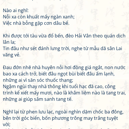
Nào ai nghĩ:
Nỗi xa còn khuất mấy ngàn xanh;
Việc nhà bỗng gặp cơn dâu bể.
Khi được tới tàu vừa đổ bến, đèo Hải Vân theo quán dịch
lân la;
Tin đâu như sét đánh lưng trời, nghe từ mẫu dã sân Lai
văng vẻ.
Đau đớn nhẽ nhà huyên nỗi hơi đồng giá ngắt, non nước
bao xa cách trở, biết đâu ngọt bùi biết đâu ấm lạnh,
những ai vì săn sóc thuốc thang;
Ngậm ngùi thay nhà thông khi tuổi hạc đã cao, công
trình kể xiết mấy mươi, nào là khâm liệm nào là tang trai,
những ai giúp sắm sanh tang tế.
Nghĩ lại từ phen lưu lạc, ngoài nghìn dặm chốc ba đông,
bên trời góc biển, bốn phương trông may trắng tuyệt
vời;