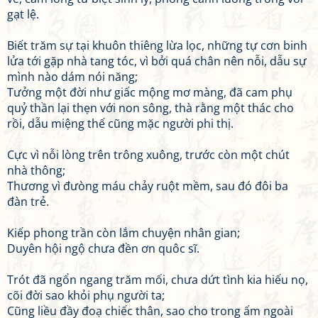
gạt lệ.
Biết trăm sự tại khuôn thiêng lừa lọc, những tự cơn binh
lửa tới gặp nhà tang tóc, vì bởi quá chân nên nỗi, dẫu sự
mình nào dám nói năng;
Tưởng một đời như giấc mộng mơ màng, đã cam phụ
quỷ thần lại thẹn với non sông, thà rằng một thác cho
rồi, dẫu miệng thế cũng mặc người phi thị.
Cực vì nỗi lòng trên trông xuông, trước còn một chút
nhà thông;
Thương vì đưòng máu chảy ruột mềm, sau đó đôi ba
đàn trẻ.
Kiếp phong trần còn lắm chuyện nhân gian;
Duyên hội ngộ chưa đền ơn quôc sĩ.
Trót đã ngổn ngang trăm mối, chưa dứt tình kia hiếu nọ,
cõi đời sao khỏi phụ người ta;
Cũng liều đầy đoạ chiếc thân, sao cho trong ấm ngoài