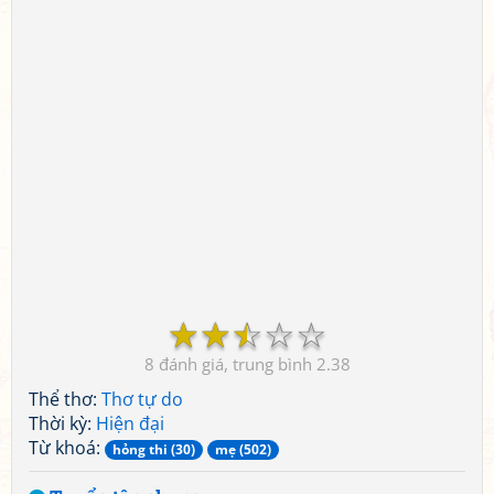
☆
☆
☆
☆
☆
8
2.38
Thể thơ:
Thơ tự do
Thời kỳ:
Hiện đại
Từ khoá:
hỏng thi (30)
mẹ (502)