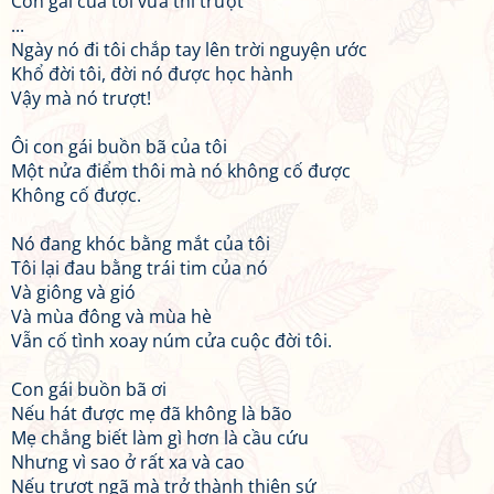
Con gái của tôi vừa thi trượt
...
Ngày nó đi tôi chắp tay lên trời nguyện ước
Khổ đời tôi, đời nó được học hành
Vậy mà nó trượt!
Ôi con gái buồn bã của tôi
Một nửa điểm thôi mà nó không cố được
Không cố được.
Nó đang khóc bằng mắt của tôi
Tôi lại đau bằng trái tim của nó
Và giông và gió
Và mùa đông và mùa hè
Vẫn cố tình xoay núm cửa cuộc đời tôi.
Con gái buồn bã ơi
Nếu hát được mẹ đã không là bão
Mẹ chẳng biết làm gì hơn là cầu cứu
Nhưng vì sao ở rất xa và cao
Nếu trượt ngã mà trở thành thiên sứ