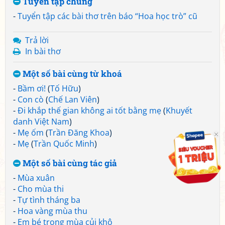
Tuyển tập chung
-
Tuyển tập các bài thơ trên báo “Hoa học trò” cũ
Trả lời
In bài thơ
Một số bài cùng từ khoá
-
Bầm ơi!
(
Tố Hữu
)
-
Con cò
(
Chế Lan Viên
)
-
Đi khắp thế gian không ai tốt bằng mẹ
(
Khuyết
danh Việt Nam
)
-
Mẹ ốm
(
Trần Đăng Khoa
)
-
Mẹ
(
Trần Quốc Minh
)
Một số bài cùng tác giả
-
Mùa xuân
-
Cho mùa thi
-
Tự tình tháng ba
-
Hoa vàng mùa thu
-
Em bé trong mùa củi khô