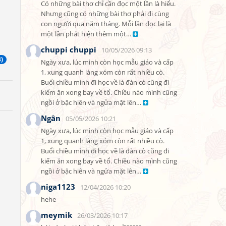
Có những bài thơ chỉ cần đọc một lần là hiểu. 
Nhưng cũng có những bài thơ phải đi cùng 
con người qua năm tháng. Mỗi lần đọc lại là 
một lần phát hiện thêm một… 
chuppi chuppi
10/05/2026 09:13
3)
Ngày xưa, lúc mình còn học mẫu giáo và cấp 
1, xung quanh làng xóm còn rất nhiều cò. 
Buổi chiều mình đi học về là đàn cò cũng đi 
kiếm ăn xong bay về tổ. Chiều nào mình cũng 
ngồi ở bậc hiên và ngửa mặt lên… 
Ngân
05/05/2026 10:21
Ngày xưa, lúc mình còn học mẫu giáo và cấp 
1, xung quanh làng xóm còn rất nhiều cò. 
Buổi chiều mình đi học về là đàn cò cũng đi 
kiếm ăn xong bay về tổ. Chiều nào mình cũng 
ngồi ở bậc hiên và ngửa mặt lên… 
niga1123
12/04/2026 10:20
hehe
meymik
26/03/2026 10:17