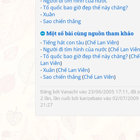
-
Người đi tìm hình của nước
-
Tổ quốc bao giờ đẹp thế này chăng?
-
Xuân
-
Sao chiến thắng
Một số bài cùng nguồn tham khảo
-
Tiếng hát con tàu
(
Chế Lan Viên
)
-
Người đi tìm hình của nước
(
Chế Lan Viê
-
Tổ quốc bao giờ đẹp thế này chăng?
(
Chế
Lan Viên
)
-
Xuân
(
Chế Lan Viên
)
-
Sao chiến thắng
(
Chế Lan Viên
)
Đăng bởi
Vanachi
vào 23/06/2005 17:11, đã 
2 lần, lần cuối bởi
karizebato
vào 02/07/2009
21:27