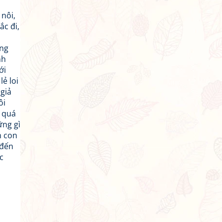
 nôi,
c đi,
ong
nh
ới
ẻ loi
giả
ôi
n quá
ững gì
n con
 đến
c