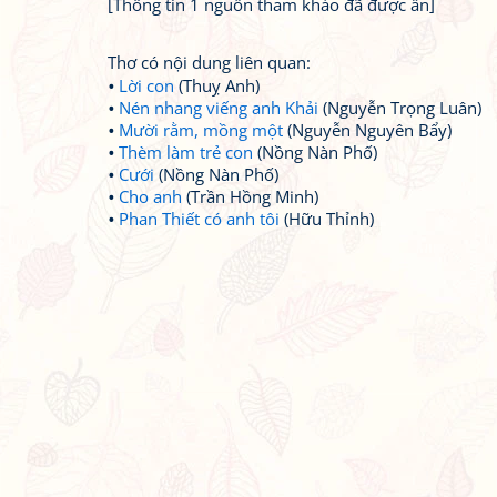
[Thông tin 1 nguồn tham khảo đã được ẩn]
Thơ có nội dung liên quan:
Lời con
(Thuỵ Anh)
Nén nhang viếng anh Khải
(Nguyễn Trọng Luân)
Mười rằm, mồng một
(Nguyễn Nguyên Bẩy)
Thèm làm trẻ con
(Nồng Nàn Phố)
Cưới
(Nồng Nàn Phố)
Cho anh
(Trần Hồng Minh)
Phan Thiết có anh tôi
(Hữu Thỉnh)