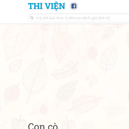
THI VIỆN
Con cò