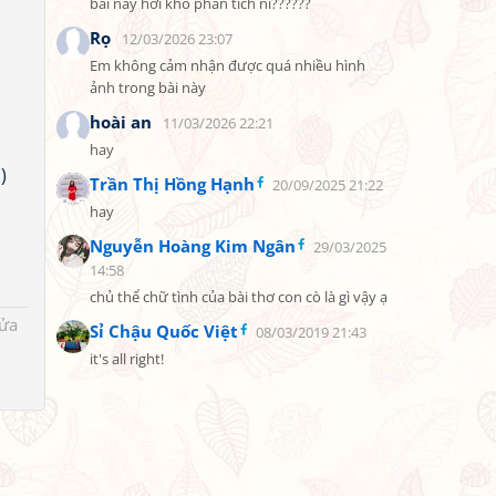
bài này hơi khó phân tích nỉ??????
Rọ
12/03/2026 23:07
Em không cảm nhận được quá nhiều hình 
ảnh trong bài này
hoài an
11/03/2026 22:21
hay
n
)
Trần Thị Hồng Hạnh
20/09/2025 21:22
hay
Nguyễn Hoàng Kim Ngân
29/03/2025
14:58
chủ thể chữ tình của bài thơ con cò là gì vậy ạ
sửa
Sỉ Chậu Quốc Việt
08/03/2019 21:43
it's all right!