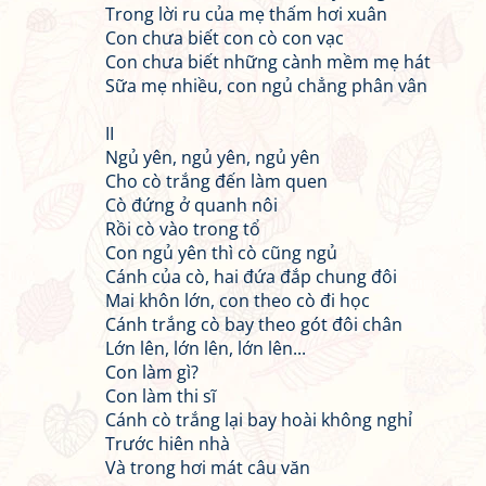
Trong lời ru của mẹ thấm hơi xuân
Con chưa biết con cò con vạc
Con chưa biết những cành mềm mẹ hát
Sữa mẹ nhiều, con ngủ chẳng phân vân
II
Ngủ yên, ngủ yên, ngủ yên
Cho cò trắng đến làm quen
Cò đứng ở quanh nôi
Rồi cò vào trong tổ
Con ngủ yên thì cò cũng ngủ
Cánh của cò, hai đứa đắp chung đôi
Mai khôn lớn, con theo cò đi học
Cánh trắng cò bay theo gót đôi chân
Lớn lên, lớn lên, lớn lên...
Con làm gì?
Con làm thi sĩ
Cánh cò trắng lại bay hoài không nghỉ
Trước hiên nhà
Và trong hơi mát câu văn