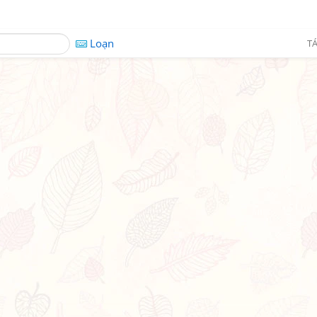
Loạn
TÁ