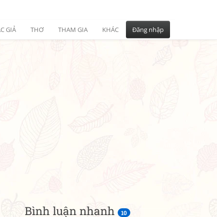
C GIẢ
THƠ
THAM GIA
KHÁC
Đăng nhập
Bình luận nhanh
10