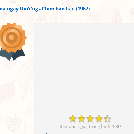
oa ngày thường - Chim báo bão (1967)
☆
☆
☆
☆
☆
352
4.30