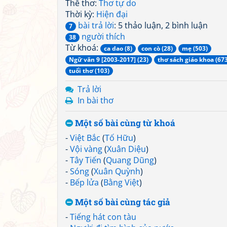
Thể thơ:
Thơ tự do
Thời kỳ:
Hiện đại
bài trả lời
: 5 thảo luận, 2 bình luận
7
người thích
38
Từ khoá:
ca dao (8)
con cò (28)
mẹ (503)
Ngữ văn 9 [2003-2017] (23)
thơ sách giáo khoa (67
tuổi thơ (103)
Trả lời
In bài thơ
Một số bài cùng từ khoá
-
Việt Bắc
(
Tố Hữu
)
-
Vội vàng
(
Xuân Diệu
)
-
Tây Tiến
(
Quang Dũng
)
-
Sóng
(
Xuân Quỳnh
)
-
Bếp lửa
(
Bằng Việt
)
Một số bài cùng tác giả
-
Tiếng hát con tàu