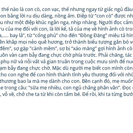
thế nào là con cò, con vạc, thế nhưng ngay từ giấc ngủ đầu
n bằng lời ru dịu dàng, nồng ấm. Điệp từ “con cò” được nhắ
đầu như một điệp khúc ngân nga, nhịp nhàng. Người đọc cảm
u của mẹ đối với con, là lời kể, tả của mẹ về hình ảnh cò tr
,..... bay lả”, từ “cổng phủ” cho đến “Đồng Đăng” miêu tả hì
ên khắp mọi nẻo quê hương, trở thành biểu tượng gắn bó v
 đêm”, sợ gặp “cành mềm”, sợ bị “xáo măng” gợi hình ảnh cò l
ôn vàn cạm bẫy đang chực chờ phía trước. Phải chăng, tác 
hụ nữ và nỗi vất vả gian truân trong cuộc mưu sinh để nu
 cạm bẫy đang chực chờ. Mặc dù người mẹ biết con mình cò
ho con nghe để con hình thành tình yêu thương đối với nh
h thương bao la mà mẹ dành cho con. Bên cạnh đó, mẹ muố
he trong câu: “sữa mẹ nhiều, con ngủ chẳng phân vân”. Đọc
 vỗ về, chở che ta từ khi còn tấm bé. Để rồi, khi ta từng bướ