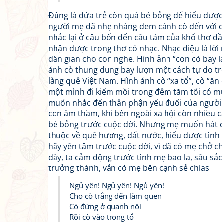
Đúng là đứa trẻ còn quá bé bỏng để hiểu được 
người mẹ đã nhẹ nhàng đem cánh cò đến với co
nhắc lại ở câu bốn đến câu tám của khổ thơ 
nhận được trong thơ có nhạc. Nhạc điệu là lời r
dân gian cho con nghe. Hình ảnh “con cò bay la
ảnh cò thung dung bay lượn một cách tự do tr
làng quê Việt Nam. Hình ảnh cò “xa tổ”, cò “ăn
một mình đi kiếm mồi trong đêm tăm tối có mu
muốn nhắc đến thân phận yếu đuối của người p
con âm thầm, khi bên ngoài xã hội còn nhiều
bé bỏng trước cuộc đời. Nhưng mẹ muốn hát c
thuộc về quê hương, đất nước, hiểu được tìn
hãy yên tâm trước cuộc đời, vì đã có mẹ chở c
đây, ta cảm động trước tình mẹ bao la, sâu sắc,
trưởng thành, vẫn có mẹ bên cạnh sẻ chias
Ngủ yên! Ngủ yên! Ngủ yên!
Cho cò trắng đến làm quen
Cò đứng ở quanh nôi
Rồi cò vào trong tổ