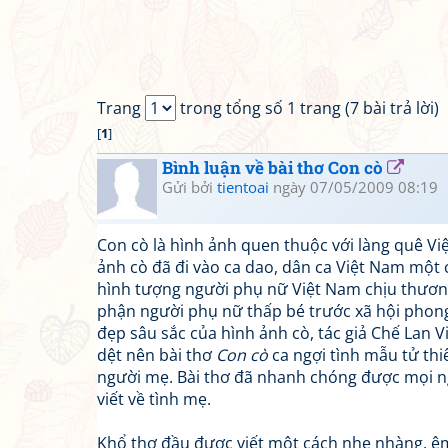
Trang
trong tổng số 1 trang (7 bài trả lời)
[
1
]
Bình luận về bài thơ Con cò
Gửi bởi
tientoai
ngày 07/05/2009 08:19
Con cò là hình ảnh quen thuộc với làng quê Việ
ảnh cò đã đi vào ca dao, dân ca Việt Nam một
hình tượng người phụ nữ Việt Nam chịu thương
phận người phụ nữ thấp bé trước xã hội phong 
đẹp sâu sắc của hình ảnh cò, tác giả Chế Lan 
dệt nên bài thơ
Con cò
ca ngợi tình mẫu tử thi
người mẹ. Bài thơ đã nhanh chóng được mọi ng
viết về tình mẹ.
Khổ thơ đầu được viết một cách nhẹ nhàng, êm