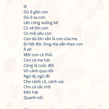
III
Dù ở gần con
Dù ở xa con
Lên rừng xuống bể
Cò sẽ tìm con
Cò mãi yêu con
Con dù lớn vẫn là con của mẹ
Đi hết đời, lòng mẹ vẫn theo con
À ơi!
Một con cò thôi
Con cò mẹ hát
Cũng là cuộc đời
Vỗ cánh qua nôi
Ngủ đi, ngủ đi!
Cho cánh cò, cánh vạc
Cho cả sắc trời
Đến hát
Quanh nôi