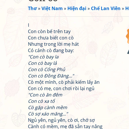
Thơ
»
Việt Nam
»
Hiện đại
»
Chế Lan Viên
»
H
I
Con còn bế trên tay
Con chưa biết con cò
Nhưng trong lời mẹ hát
Có cánh cò đang bay:
"Con cò bay la
Con cò bay lả
Con cò Cổng Phủ
Con cò Đồng Đăng..."
Cò một mình, cò phải kiếm lấy ăn
Con có mẹ, con chơi rồi lại ngủ
"Con cò ăn đêm
Con cò xa tổ
Cò gặp cành mềm
Cò sợ xáo măng..."
Ngủ yên, ngủ yên, cò ơi, chớ sợ
Cành có mềm, mẹ đã sẵn tay nâng