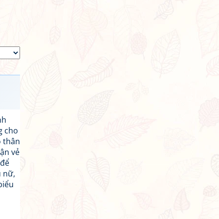
nh
g cho
o thân
hận vẻ
 để
 nữ,
biểu