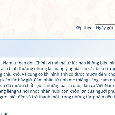
Xếp theo:
t Nam tự bao đời. Chính vì thế mà từ lúc nào không biết, hì
 cách bình thường nhưng lại mang ý nghĩa sâu sắc biểu trưn
 chịu khó. Và cũng có khi hình ảnh cò được mượn để ví ch
kiến lúc bấy giờ. Cảm nhận từ tình mẹ thiêng liêng, cảm n
Viên đã mượn chất liệu là những bài ca dao, dân ca Việt Nam
êng liêng và nỗi nhọc nhằn nuôi con khôn lớn của người phụ
ười biết đến và trở thành một trong những tác phẩm tiêu 
, ái: