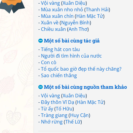
-
Vội vàng
(
Xuân Diệu
)
-
Mùa xuân nho nhỏ
(
Thanh Hải
)
-
Mùa xuân chín
(
Hàn Mặc Tử
)
-
Xuân về
(
Nguyễn Bính
)
-
Chiều xuân
(
Anh Thơ
)
Một số bài cùng tác giả
-
Tiếng hát con tàu
-
Người đi tìm hình của nước
-
Con cò
-
Tổ quốc bao giờ đẹp thế này chăng?
-
Sao chiến thắng
Một số bài cùng nguồn tham khảo
-
Vội vàng
(
Xuân Diệu
)
-
Đây thôn Vĩ Dạ
(
Hàn Mặc Tử
)
-
Từ ấy
(
Tố Hữu
)
-
Tràng giang
(
Huy Cận
)
-
Nhớ rừng
(
Thế Lữ
)