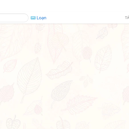
Loạn
TÁ