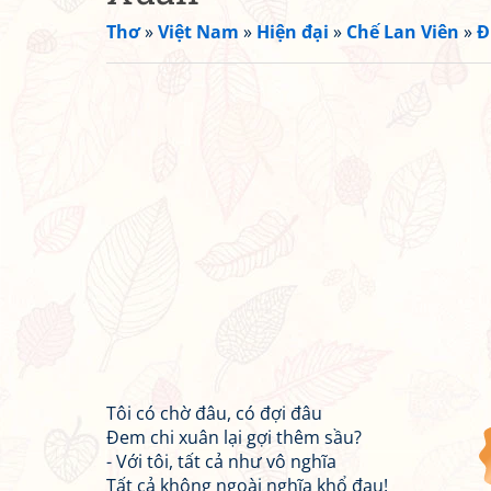
Thơ
»
Việt Nam
»
Hiện đại
»
Chế Lan Viên
»
Đ
Tôi có chờ đâu, có đợi đâu
Đem chi xuân lại gợi thêm sầu?
- Với tôi, tất cả như vô nghĩa
Tất cả không ngoài nghĩa khổ đau!