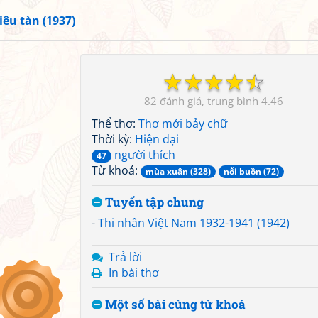
iêu tàn (1937)
☆
☆
☆
☆
☆
82
4.46
Thể thơ:
Thơ mới bảy chữ
Thời kỳ:
Hiện đại
người thích
47
Từ khoá:
mùa xuân (328)
nỗi buồn (72)
Tuyển tập chung
-
Thi nhân Việt Nam 1932-1941 (1942)
Trả lời
In bài thơ
Một số bài cùng từ khoá