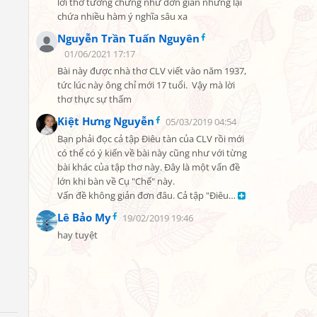
lời thơ tưởng chừng như đơn giản nhưng lại 
chứa nhiều hàm ý nghĩa sâu xa
Nguyễn Trần Tuấn Nguyên
01/06/2021 17:17
Bài này được nhà thơ CLV viết vào năm 1937, 
tức lúc này ông chỉ mới 17 tuổi.  Vậy mà lời 
thơ thực sự thấm
Kiệt Hưng Nguyễn
05/03/2019 04:54
Bạn phải đọc cả tập Điêu tàn của CLV rồi mới 
có thể có ý kiến về bài này cũng như với từng 
bài khác của tập thơ này. Đây là một vấn đề 
lớn khi bàn về Cụ "Chế" này.

Vấn đề không giản đơn đâu. Cả tập "Điêu… 
Lê Bảo My
19/02/2019 19:46
hay tuyệt