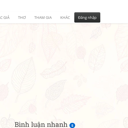
C GIẢ
THƠ
THAM GIA
KHÁC
Đăng nhập
Bình luận nhanh
5