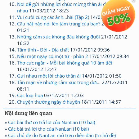
Nơi để gửi những lời chúc mừng thân ái dành cho
nhau
11/03/2012 18:23
Vui cười cùng các ảnh...hài (Tập 2)
14/02/2012 02:15
Câu hát nào nói lên tâm trạng của bạn?
26/01/2012
01:21
Những cảm xúc không đầu không đuôi
21/01/2012
16:32
Tâm tình - Đời - Địa chất
17/01/2012 09:36
Nếu một ngày có một từ - phần 2
17/01/2012 09:34
Thơ cực ngắn - Mỗi bài không quá 10 âm tiết
16/01/2012 12:47
Gửi nhau một lời chào thân ái
14/01/2012 01:50
Tản mạn về những cảm xúc trong đời...
22/12/2011
08:11
Các loài hoa
03/12/2011 12:03
Chuyện thường ngày ở huyện
18/11/2011 14:57
Nội dung liên quan
»
Các bài thơ có trả lời của NanLan (10 bài)
»
Các bài trả lời thơ của NanLan (10 bài)
»
Các chủ đề do NanLan mở trên diễn đàn (5 chủ đề)