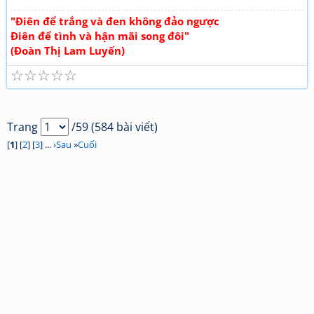
"Điên để trắng và đen không đảo ngược
Điên để tình và hận mãi song đôi"
(Đoàn Thị Lam Luyến)
☆
☆
☆
☆
☆
Trang
/59 (584 bài viết)
[
1
] [
2
] [
3
] ... ›
Sau
»
Cuối