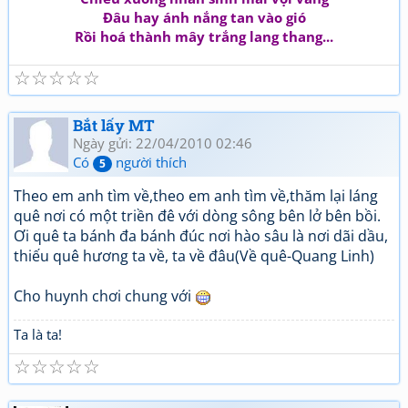
Đâu hay ánh nắng tan vào gió
Rồi hoá thành mây trắng lang thang...
☆
☆
☆
☆
☆
Bắt lấy MT
Ngày gửi: 22/04/2010 02:46
Có
người thích
5
Theo em anh tìm về,theo em anh tìm về,thăm lại láng
quê nơi có một triền đê với dòng sông bên lở bên bồi.
Ơi quê ta bánh đa bánh đúc nơi hào sâu là nơi dãi dầu,
thiếu quê hương ta về, ta về đâu(Về quê-Quang Linh)
Cho huynh chơi chung với
Ta là ta!
☆
☆
☆
☆
☆