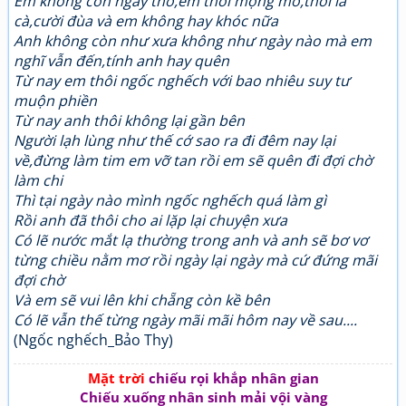
Em không còn ngây thơ,em thôi mộng mơ,thôi la
cà,cười đùa và em không hay khóc nữa
Anh không còn như xưa không như ngày nào mà em
nghĩ vẫn đến,tính anh hay quên
Từ nay em thôi ngốc nghếch với bao nhiêu suy tư
muộn phiền
Từ nay anh thôi không lại gần bên
Người lạh lùng như thế cớ sao ra đi đêm nay lại
về,đừng làm tim em vỡ tan rồi em sẽ quên đi đợi chờ
làm chi
Thì tại ngày nào mình ngốc nghếch quá làm gì
Rồi anh đã thôi cho ai lặp lại chuyện xưa
Có lẽ nước mắt lạ thường trong anh và anh sẽ bơ vơ
từng chiều nằm mơ rồi ngày lại ngày mà cứ đứng mãi
đợi chờ
Và em sẽ vui lên khi chẵng còn kề bên
Có lẽ vẫn thế từng ngày mãi mãi hôm nay về sau....
(Ngốc nghếch_Bảo Thy)
Mặt trời
chiếu rọi khắp nhân gian
Chiếu xuống nhân sinh mải vội vàng