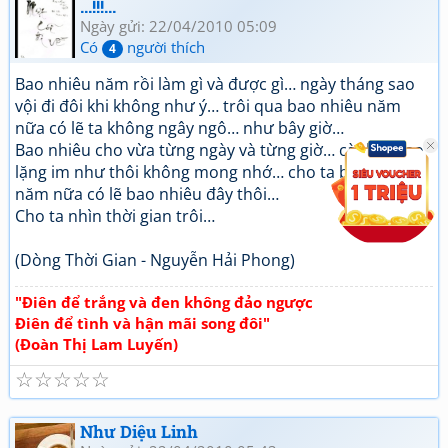
...!!!...
Ngày gửi: 22/04/2010 05:09
Có
người thích
4
Bao nhiêu năm rồi làm gì và được gì… ngày tháng sao
vội đi đôi khi không như ý… trôi qua bao nhiêu năm
nữa có lẽ ta không ngây ngô… như bây giờ…
Bao nhiêu cho vừa từng ngày và từng giờ… cành lá sao
lặng im như thôi không mong nhớ… cho ta bao nhiêu
năm nữa có lẽ bao nhiêu đây thôi…
Cho ta nhìn thời gian trôi…
(Dòng Thời Gian - Nguyễn Hải Phong)
"Điên để trắng và đen không đảo ngược
Điên để tình và hận mãi song đôi"
(Đoàn Thị Lam Luyến)
☆
☆
☆
☆
☆
Như Diệu Linh