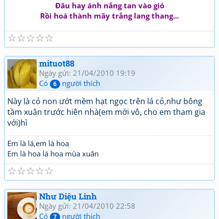
Đâu hay ánh nắng tan vào gió
Rồi hoá thành mây trắng lang thang...
☆
☆
☆
☆
☆
mituot88
Ngày gửi: 21/04/2010 19:19
Có
người thích
6
Này là cỏ non ướt mềm hạt ngọc trên lá cỏ,như bông
tầm xuân trước hiên nhà(em mới vô, cho em tham gia
với)hì
Em là lá,em là hoa
Em là hoa lá hoa mùa xuân
☆
☆
☆
☆
☆
Như Diệu Linh
Ngày gửi: 21/04/2010 22:58
Có
người thích
7