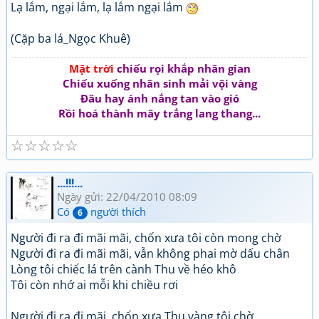
Lạ lắm, ngại lắm, lạ lắm ngại lắm
(Cặp ba lá_Ngọc Khuê)
Mặt trời
chiếu rọi khắp nhân gian
Chiếu xuống nhân sinh mải vội vàng
Đâu hay ánh nắng tan vào gió
Rồi hoá thành mây trắng lang thang...
☆
☆
☆
☆
☆
...!!!...
Ngày gửi: 22/04/2010 08:09
Có
người thích
6
Người đi ra đi mãi mãi, chốn xưa tôi còn mong chờ
Người đi ra đi mãi mãi, vẫn không phai mờ dấu chân
Lòng tôi chiếc lá trên cành Thu về héo khô
Tôi còn nhớ ai mỗi khi chiều rơi
Người đi ra đi mãi, chốn xưa Thu vàng tôi chờ