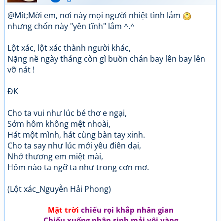
@Mít;Mời em, nơi này mọi người nhiệt tình lắm
nhưng chốn này "yên tĩnh" lắm ^.^
Lột xác, lột xác thành người khác,
Nặng nề ngày tháng còn gì buồn chán bay lên bay lên
vỡ nát !
ĐK
Cho ta vui như lúc bé thơ e ngại,
Sớm hôm không mệt nhoài,
Hát một mình, hát cùng bàn tay xinh.
Cho ta say như lúc mới yêu điên dại,
Nhớ thương em miệt mài,
Hôm nào ta ngỡ ta như trong cơn mơ.
(Lột xác_Nguyễn Hải Phong)
Mặt trời
chiếu rọi khắp nhân gian
Chiếu xuống nhân sinh mải vội vàng