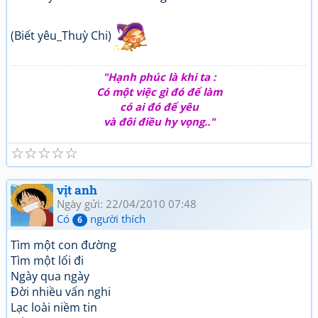
(Biết yêu_Thuỳ Chi)
"Hạnh phúc là khi ta :
Có một việc gì đó để làm
có ai đó để yêu
và đôi điều hy vọng.."
☆
☆
☆
☆
☆
vịt anh
Ngày gửi: 22/04/2010 07:48
Có
người thích
6
Tìm một con đường
Tìm một lối đi
Ngày qua ngày
Đời nhiều vấn nghi
Lạc loài niềm tin