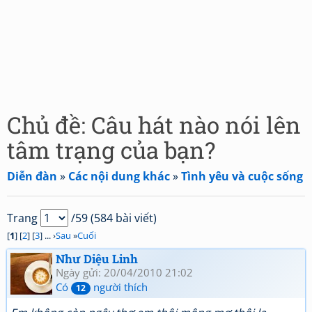
Chủ đề: Câu hát nào nói lên
tâm trạng của bạn?
Diễn đàn
»
Các nội dung khác
»
Tình yêu và cuộc sống
Trang
/59 (584 bài viết)
[
1
] [
2
] [
3
] ... ›
Sau
»
Cuối
Như Diệu Linh
Ngày gửi: 20/04/2010 21:02
Có
người thích
12