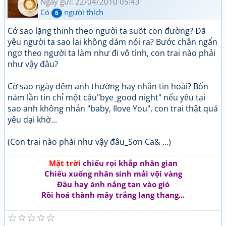
Ngày gửi: 22/04/2010 05:43
Có
người thích
6
Cớ sao lặng thinh theo người ta suốt con đường? Đã
yêu người ta sao lại không dám nói ra? Bước chân ngẩn
ngơ theo người ta làm như đi vô tình, con trai nào phải
như vậy đâu?
Cờ sao ngày đêm anh thường hay nhắn tin hoài? Bốn
năm lần tin chỉ một câu"bye_good night" nếu yêu tại
sao anh không nhắn "baby, Ilove You", con trai thật quá
yêu dại khờ...
(Con trai nào phải như vậy đâu_Sơn Ca& ...)
Mặt trời
chiếu rọi khắp nhân gian
Chiếu xuống nhân sinh mải vội vàng
Đâu hay ánh nắng tan vào gió
Rồi hoá thành mây trắng lang thang...
☆
☆
☆
☆
☆