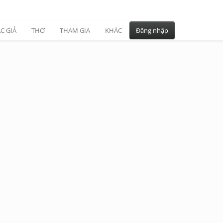
C GIẢ
THƠ
THAM GIA
KHÁC
Đăng nhập