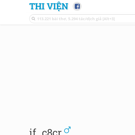
THI VIỆN
if_c8cr