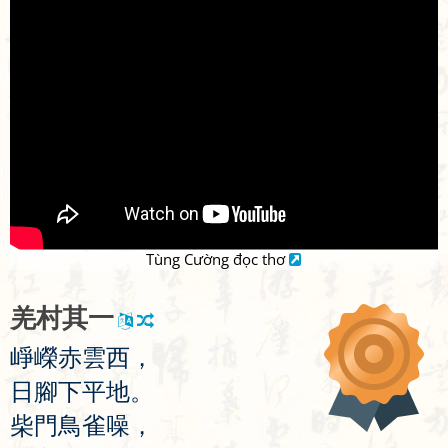
Tùng Cường đọc thơ
羌
村
其
一
崢
嶸
赤
雲
西
，
日
腳
下
平
地
。
柴
門
鳥
雀
噪
，