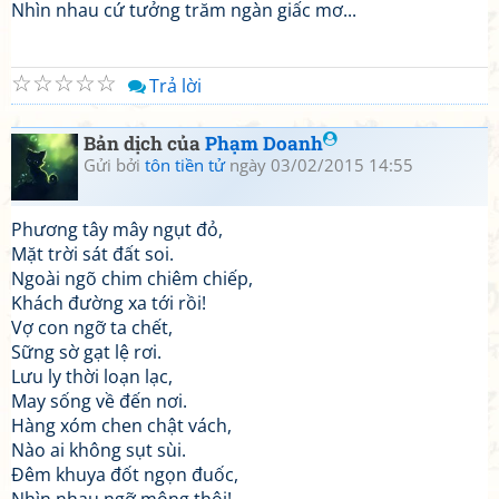
Nhìn nhau cứ tưởng trăm ngàn giấc mơ...
☆
☆
☆
☆
☆
Trả lời
Bản dịch của
Phạm Doanh
Gửi bởi
tôn tiền tử
ngày 03/02/2015 14:55
Phương tây mây ngụt đỏ,
Mặt trời sát đất soi.
Ngoài ngõ chim chiêm chiếp,
Khách đường xa tới rồi!
Vợ con ngỡ ta chết,
Sững sờ gạt lệ rơi.
Lưu ly thời loạn lạc,
May sống về đến nơi.
Hàng xóm chen chật vách,
Nào ai không sụt sùi.
Đêm khuya đốt ngọn đuốc,