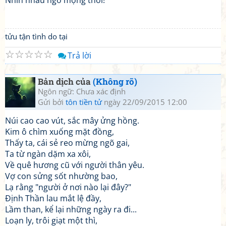
Nhìn nhau ngỡ mộng thôi!
tửu tận tình do tại
☆
☆
☆
☆
☆
Trả lời
Bản dịch của
(Không rõ)
Ngôn ngữ: Chưa xác định
Gửi bởi
tôn tiền tử
ngày 22/09/2015 12:00
Núi cao cao vút, sắc mây ửng hồng.
Kim ô chìm xuống mặt đồng,
Thấy ta, cái sẻ reo mừng ngõ gai,
Ta từ ngàn dặm xa xôi,
Về quê hương cũ với người thân yêu.
Vợ con sửng sốt nhường bao,
Lạ rằng "người ở nơi nào lại đây?"
Định Thần lau mắt lệ đầy,
Lầm than, kể lại những ngày ra đi...
Loạn ly, trôi giạt một thì,