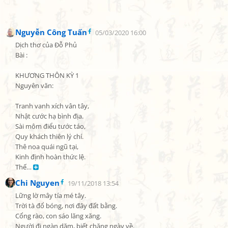
Nguyễn Công Tuấn
05/03/2020 16:00
Dịch thơ của Đỗ Phủ

Bài :

KHƯƠNG THÔN KỲ 1

Nguyên văn:

Tranh vanh xích vân tây,

Nhật cước hạ bình địa.

Sài môm điểu tước táo,

Quy khách thiên lý chí.

Thê noa quái ngũ tại,

Kinh định hoàn thức lệ.

Thế… 
Chi Nguyen
19/11/2018 13:54
Lững lờ mây tía mé tây.

Trời tà đổ bóng, nơi đây đất bằng.

Cổng rào, con sáo lăng xăng.

Người đi ngàn dặm, biết chăng ngày về.
