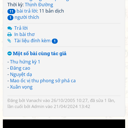
Thời kỳ:
Thịnh Đường
bài trả lời
: 11 bản dịch
11
người thích
1
Trả lời
In bài thơ
Tài liệu đính kèm
1
Một số bài cùng tác giả
-
Thu hứng kỳ 1
-
Đăng cao
-
Nguyệt dạ
-
Mao ốc vị thu phong sở phá ca
-
Xuân vọng
Đăng bởi
Vanachi
vào 26/10/2005 10:27, đã sửa 1 lần,
lần cuối bởi
Admin
vào 21/04/2024 13:42