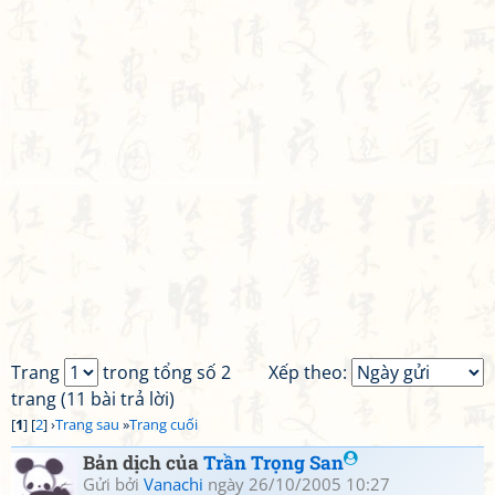
Trang
trong tổng số 2
Xếp theo:
trang (11 bài trả lời)
[
1
] [
2
] ›
Trang sau
»
Trang cuối
Bản dịch của
Trần Trọng San
Gửi bởi
Vanachi
ngày 26/10/2005 10:27