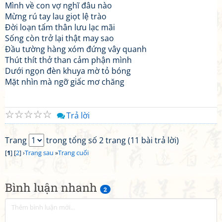
Mình về con vợ nghĩ đâu nào
Mừng rú tay lau giọt lệ trào
Đời loạn tấm thân lưu lạc mãi
Sống còn trở lại thật may sao
Đầu tường hàng xóm đứng vây quanh
Thút thít thở than cảm phận mình
Dưới ngọn đèn khuya mờ tỏ bóng
Mặt nhìn mà ngỡ giấc mơ chăng
☆
☆
☆
☆
☆
Trả lời
Trang
trong tổng số 2 trang (11 bài trả lời)
[
1
] [
2
] ›
Trang sau
»
Trang cuối
Bình luận nhanh
2