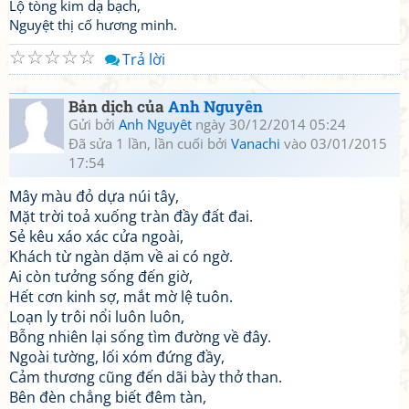
Lộ tòng kim dạ bạch,
Nguyệt thị cố hương minh.
☆
☆
☆
☆
☆
Trả lời
Bản dịch của
Anh Nguyên
Gửi bởi
Anh Nguyêt
ngày 30/12/2014 05:24
Đã sửa 1 lần, lần cuối bởi
Vanachi
vào 03/01/2015
17:54
Mây màu đỏ dựa núi tây,
Mặt trời toả xuống tràn đầy đất đai.
Sẻ kêu xáo xác cửa ngoài,
Khách từ ngàn dặm về ai có ngờ.
Ai còn tưởng sống đến giờ,
Hết cơn kinh sợ, mắt mờ lệ tuôn.
Loạn ly trôi nổi luôn luôn,
Bỗng nhiên lại sống tìm đường về đây.
Ngoài tường, lối xóm đứng đầy,
Cảm thương cũng đến dãi bày thở than.
Bên đèn chẳng biết đêm tàn,