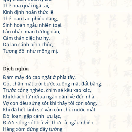
Thê noa quái ngã tại,
Kinh định hoàn thức lệ.
Thế loạn tao phiêu đãng,
Sinh hoàn ngẫu nhiên toại.
Lân nhân mãn tường đầu,
Cảm thán diệc hư hy.
Dạ lan cánh bỉnh chúc,
Tương đối như mộng mị.
Dịch nghĩa
Đám mây đỏ cao ngất ở phía tây,
Gót chân mặt trời bước xuống mặt đất bằng.
Trước cổng nghèo, chim sẻ kêu xao xác,
Khi khách từ nơi xa ngàn dặm về đến nhà.
Vợ con đều sửng sốt khi thấy tôi còn sống,
Khi đã hết kinh sợ, vẫn còn chùi nước mắt.
Đời loạn, gặp cảnh lưu lạc,
Được sống sót trở về, thực là ngẫu nhiên,
Hàng xóm đứng đầy tường,