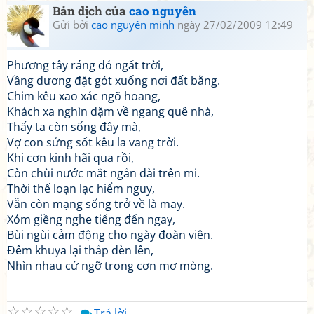
Bản dịch của
cao nguyên
Gửi bởi
cao nguyên minh
ngày 27/02/2009 12:49
Phương tây ráng đỏ ngất trời,
Vầng dương đặt gót xuống nơi đất bằng.
Chim kêu xao xác ngõ hoang,
Khách xa nghìn dặm về ngang quê nhà,
Thấy ta còn sống đây mà,
Vợ con sửng sốt kêu la vang trời.
Khi cơn kinh hãi qua rồi,
Còn chùi nước mắt ngắn dài trên mi.
Thời thế loạn lạc hiểm nguy,
Vẫn còn mạng sống trở về là may.
Xóm giềng nghe tiếng đến ngay,
Bùi ngùi cảm động cho ngày đoàn viên.
Đêm khuya lại thắp đèn lên,
Nhìn nhau cứ ngỡ trong cơn mơ mòng.
☆
☆
☆
☆
☆
Trả lời