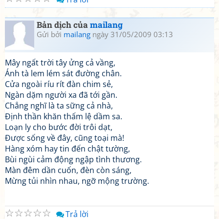
Bản dịch của
mailang
Gửi bởi
mailang
ngày 31/05/2009 03:13
Mây ngất trời tây ửng cả vầng,
Ánh tà lem lém sát đường chân.
Cửa ngoài ríu rít đàn chim sẻ,
Ngàn dặm người xa đã tới gần.
Chẳng nghĩ là ta sững cả nhà,
Định thần khăn thấm lệ dầm sa.
Loạn ly cho bước đời trôi dạt,
Được sống về đây, cũng toại mà!
Hàng xóm hay tin đến chật tường,
Bùi ngùi cảm động ngập tình thương.
Màn đêm dần cuốn, đèn còn sáng,
Mừng tủi nhìn nhau, ngỡ mộng trường.
☆
☆
☆
☆
☆
Trả lời