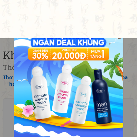
Khương thôn kỳ 1
羌村其一 •
Thôn người Khương kỳ 1
Thơ
»
Trung Quốc
»
Thịnh Đường
»
Đỗ Phủ
»
Bôn ba
hoạn lộ (756-759)