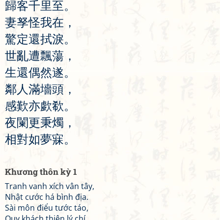
歸
客
千
里
至
。
妻
孥
怪
我
在
，
驚
定
還
拭
淚
。
世
亂
遭
飄
蕩
，
生
還
偶
然
遂
。
鄰
人
滿
墻
頭
，
感
歎
亦
歔
欷
。
夜
闌
更
秉
燭
，
相
對
如
夢
寐
。
Khương thôn kỳ 1
Tranh vanh xích vân tây,
Nhật cước há bình địa.
Sài môn điểu tước táo,
Quy khách thiên lý chí.