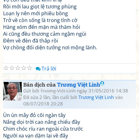
Rồi mới lau giọt lệ tương phùng
Loạn ly nên mới phiêu bồng
Trở về còn sống là trong tình cờ
Hàng xóm đến mặn mà thăm hỏi
Ai cũng đều thương cảm ngậm ngùi
Đêm về đèn đã thắp rồi
Vợ chồng đối diện tưởng nơi mộng lành.
☆
☆
☆
☆
☆
Trả lời
Bản dịch của
Trương Việt Linh
Gửi bởi
Trương Việt Linh
ngày 31/05/2016 14:38
Đã sửa 2 lần, lần cuối bởi
Trương Việt Linh
vào
08/07/2018 20:28
Ùn ùn mây đỏ cõi ngàn tây
Nắng dọi trời cao nắng chiếu đầy
Chim chóc ríu ran ngoài cửa trước
Người xa vạn dặm lại về đây