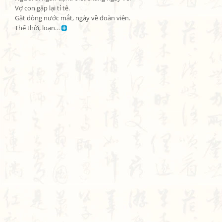
Vợ con gặp lại tỉ tê.

Gặt dòng nước mắt, ngày về đoàn viên.

Thế thời, loạn… 
Bạn bị lạc trong Thi Viện vì có nội dung quá đồ sộ?