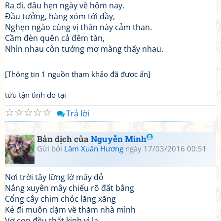
Ra đi, đâu hẹn ngày về hôm nay.
Đầu tưởng, hàng xóm tới đầy,
Nghẹn ngào cùng vị thân này cảm than.
Cầm đèn quên cả đêm tàn,
Nhìn nhau còn tưởng mơ màng thấy nhau.
[Thông tin 1 nguồn tham khảo đã được ẩn]
tửu tận tình do tại
☆
☆
☆
☆
☆
Trả lời
Bản dịch của
Nguyễn Minh
Gửi bởi
Lâm Xuân Hương
ngày 17/03/2016 00:51
Nơi trời tây lững lờ mây đỏ
Nắng xuyên mây chiếu rõ đất bằng
Cổng cây chim chóc lăng xăng
Kẻ đi muôn dặm về thăm nhà mình
Vợ con đều thất kinh vì lạ