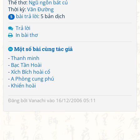
Thể thơ:
Ngũ ngôn bát cú
Thời kỳ:
Vãn Đường
bài trả lời
: 5 bản dịch
5
Trả lời
In bài thơ
Một số bài cùng tác giả
-
Thanh minh
-
Bạc Tần Hoài
-
Xích Bích hoài cổ
-
A Phòng cung phú
-
Khiển hoài
Đăng bởi
Vanachi
vào 16/12/2006 05:11