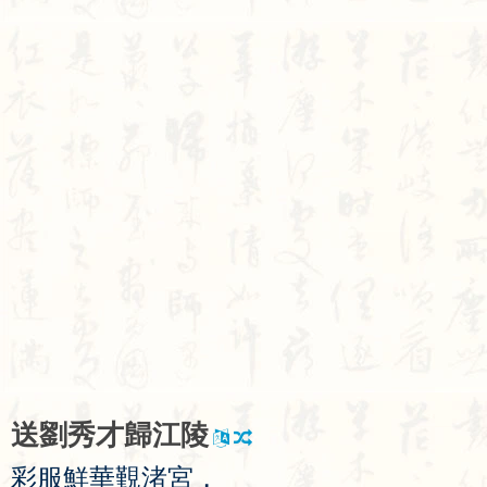
送
劉
秀
才
歸
江
陵
彩
服
鮮
華
覲
渚
宮
，