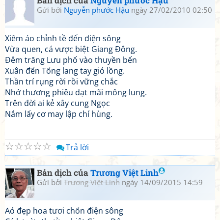
Bản dịch của
Nguyễn phước Hậu
Gửi bởi
Nguyễn phước Hậu
ngày 27/02/2010 02:50
Xiêm áo chỉnh tề đến điện sông
Vừa quen, cá vược biệt Giang Đông.
Đêm trăng Lưu phố vào thuyền bến
Xuân đến Tống lang tay gió lồng.
Thần trí rụng rời rồi vững chắc
Nhớ thương phiêu dạt mãi mông lung.
Trên đời ai kẻ xây cung Ngọc
Nắm lấy cơ may lập chí hùng.
☆
☆
☆
☆
☆
Trả lời
Bản dịch của
Trương Việt Linh
Gửi bởi
Trương Việt Linh
ngày 14/09/2015 14:59
Aó đẹp hoa tươi chốn điện sông