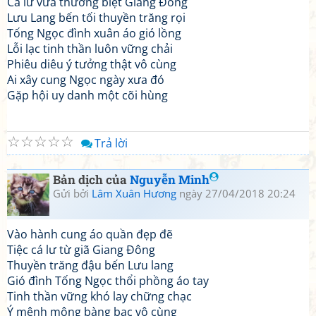
Cá lư vừa thưởng biệt Giang Đông
Lưu Lang bến tối thuyền trăng rọi
Tống Ngọc đình xuân áo gió lồng
Lỗi lạc tinh thần luôn vững chải
Phiêu diêu ý tưởng thật vô cùng
Ai xây cung Ngọc ngày xưa đó
Gặp hội uy danh một cõi hùng
☆
☆
☆
☆
☆
Trả lời
Bản dịch của
Nguyễn Minh
Gửi bởi
Lâm Xuân Hương
ngày 27/04/2018 20:24
Vào hành cung áo quần đẹp đẽ
Tiệc cá lư từ giã Giang Đông
Thuyền trăng đậu bến Lưu lang
Gió đình Tống Ngọc thổi phồng áo tay
Tinh thần vững khó lay chững chạc
Ý mênh mông bàng bạc vô cùng