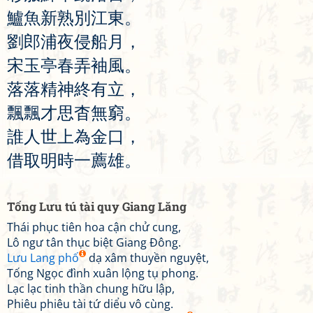
鱸
魚
新
熟
別
江
東
。
劉
郎
浦
夜
侵
船
月
，
宋
玉
亭
春
弄
袖
風
。
落
落
精
神
終
有
立
，
飄
飄
才
思
杳
無
窮
。
誰
人
世
上
為
金
口
，
借
取
明
時
一
薦
雄
。
Tống Lưu tú tài quy Giang Lăng
Thái phục tiên hoa cận chử cung,
Lô ngư tân thục biệt Giang Đông.
Lưu Lang phố
dạ xâm thuyền nguyệt,
Tống Ngọc đình xuân lộng tụ phong.
Lạc lạc tinh thần chung hữu lập,
Phiêu phiêu tài tứ diểu vô cùng.