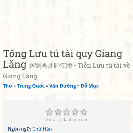
Tống Lưu tú tài quy Giang
Lăng
送劉秀才歸江陵 • Tiễn Lưu tú tài về
Giang Lăng
Thơ
»
Trung Quốc
»
Vãn Đường
»
Đỗ Mục
☆
☆
☆
☆
☆
Chưa có đánh giá nào
Ngôn ngữ:
Chữ Hán