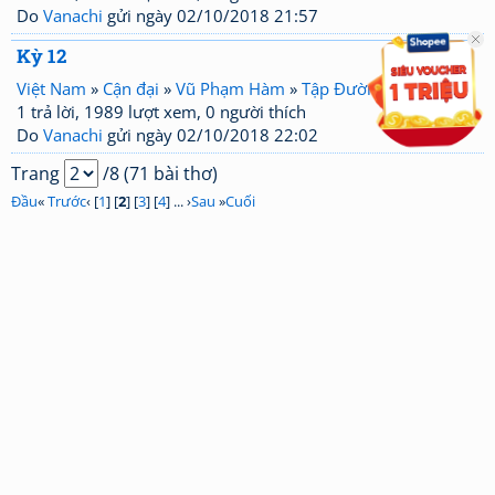
Do
Vanachi
gửi ngày 02/10/2018 21:57
Kỳ 12
Việt Nam
»
Cận đại
»
Vũ Phạm Hàm
»
Tập Đường thuật hoài
1 trả lời, 1989 lượt xem, 0 người thích
Do
Vanachi
gửi ngày 02/10/2018 22:02
Trang
/8 (71 bài thơ)
Đầu
«
Trước
‹ [
1
] [
2
] [
3
] [
4
] ... ›
Sau
»
Cuối