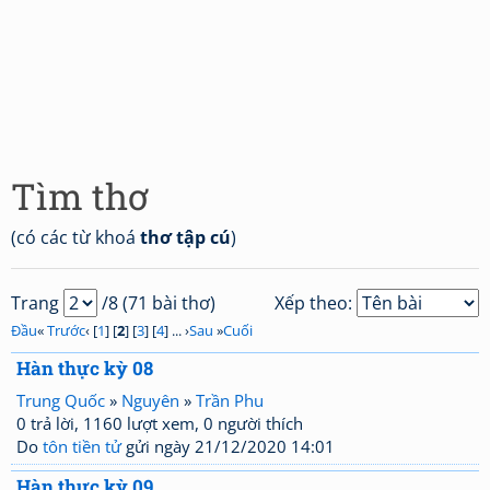
Tìm thơ
(có các từ khoá
thơ tập cú
)
Trang
/8 (71 bài thơ)
Xếp theo:
Đầu
«
Trước
‹ [
1
] [
2
] [
3
] [
4
] ... ›
Sau
»
Cuối
Hàn thực kỳ 08
Trung Quốc
»
Nguyên
»
Trần Phu
0 trả lời, 1160 lượt xem, 0 người thích
Do
tôn tiền tử
gửi ngày 21/12/2020 14:01
Hàn thực kỳ 09